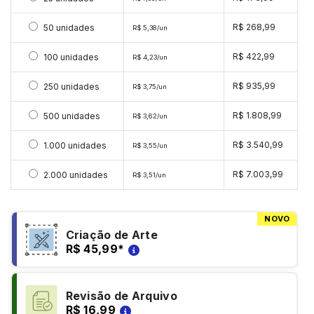
Selecionar 50 unidades
R$ 268,99
50 unidades
R$ 5,38/un
Selecionar 100 unidades
R$ 422,99
100 unidades
R$ 4,23/un
Selecionar 250 unidades
R$ 935,99
250 unidades
R$ 3,75/un
Selecionar 500 unidades
R$ 1.808,99
500 unidades
R$ 3,62/un
Selecionar 1000 unidades
R$ 3.540,99
1.000 unidades
R$ 3,55/un
Selecionar 2000 unidades
R$ 7.003,99
2.000 unidades
R$ 3,51/un
NOVO
Criação de Arte
R$ 45,99
*
Revisão de Arquivo
R$ 16,99