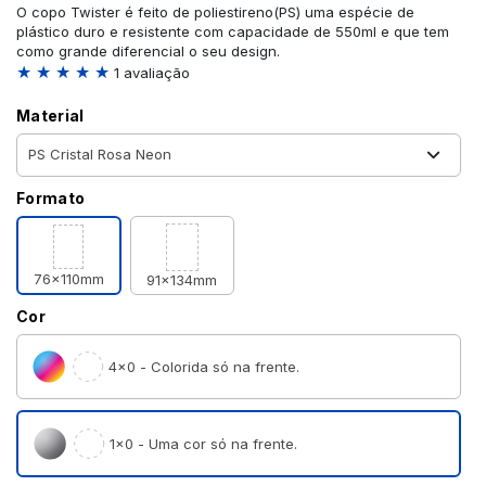
O copo Twister é feito de poliestireno(PS) uma espécie de
plástico duro e resistente com capacidade de 550ml e que tem
como grande diferencial o seu design.
★ ★ ★ ★ ★
1 avaliação
Material
Formato
76x110mm
91x134mm
Cor
4×0 - Colorida só na frente.
1×0 - Uma cor só na frente.