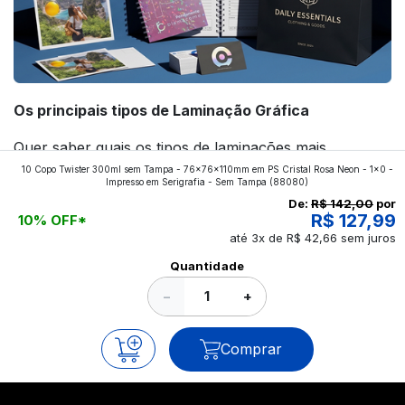
Os principais tipos de Laminação Gráfica
Quer saber quais os tipos de laminações mais
10 Copo Twister 300ml sem Tampa - 76x76x110mm em PS Cristal Rosa Neon - 1x0 -
aplicados nos impressos da gráfica FuturaIM? Então,
Impresso em Serigrafia - Sem Tampa
(88080)
continue a leitura que vamos revelar para você!
De:
R$ 142,00
por
R$ 127,99
10% OFF*
até 3x de R$ 42,66 sem juros
Ver todos os posts
Quantidade
−
+
Comprar