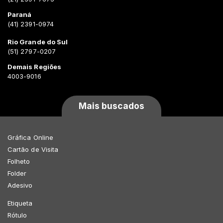
Paraná
(41) 2391-0974
Rio Grande do Sul
(51) 2797-0207
Demais Regiões
4003-9016
Mais buscados
Gráfica Online
Cartão de Visita
Folheto
Folder
Adesivo
Etiqueta
Rótulo