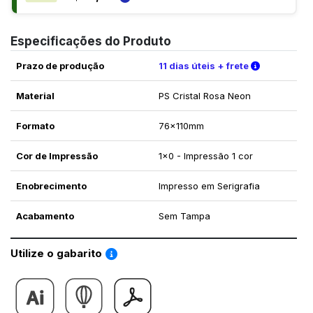
Especificações do Produto
Verifique a
Prazo de produção
11 dias úteis + frete
Material
PS Cristal Rosa Neon
Formato
76x110mm
Cor de Impressão
1x0 - Impressão 1 cor
Enobrecimento
Impresso em Serigrafia
Acabamento
Sem Tampa
Saiba como utilizar os nossos gabaritos
Utilize o gabarito