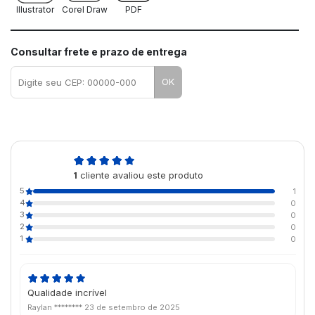
Illustrator
Corel Draw
PDF
Consultar frete e prazo de entrega
OK
5,0
1
cliente avaliou este produto
de 5
5
1
4
0
3
0
2
0
1
0
Qualidade incrível
Raylan ********
23 de setembro de 2025