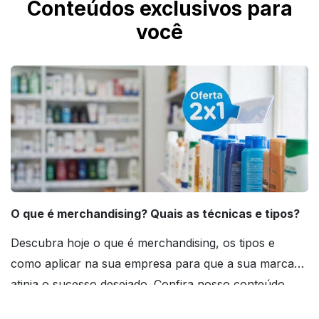
Conteúdos exclusivos para
Checagem IMbatível para revisão técnica do
você
arquivo antes da produção.
O que é merchandising? Quais as técnicas e tipos?
Descubra hoje o que é merchandising, os tipos e
como aplicar na sua empresa para que a sua marca
atinja o sucesso desejado. Confira nosso conteúdo
agora mesmo!