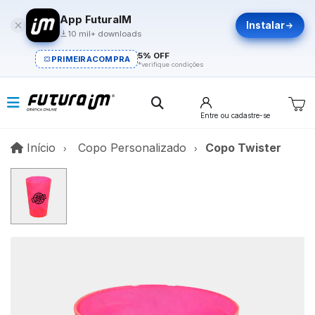
App FuturaIM
Instalar
10 mil+ downloads
5% OFF
PRIMEIRACOMPRA
*verifique condições
Entre
ou cadastre-se
Início
Início
Copo Personalizado
Copo Twister