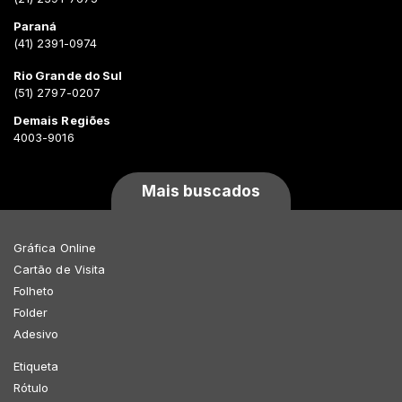
Paraná
(41) 2391-0974
Rio Grande do Sul
(51) 2797-0207
Demais Regiões
4003-9016
Mais buscados
Gráfica Online
Cartão de Visita
Folheto
Folder
Adesivo
Etiqueta
Rótulo