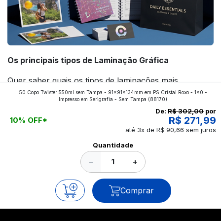
Os principais tipos de Laminação Gráfica
Quer saber quais os tipos de laminações mais
50 Copo Twister 550ml sem Tampa - 91x91x134mm em PS Cristal Roxo - 1x0 -
aplicados nos impressos da gráfica FuturaIM? Então,
Impresso em Serigrafia - Sem Tampa
(88170)
continue a leitura que vamos revelar para você!
De:
R$ 302,00
por
R$ 271,99
10% OFF*
até 3x de R$ 90,66 sem juros
Ver todos os posts
Quantidade
−
+
Comprar