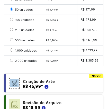
Selecionar 50 unidades
R$ 271,99
50 unidades
R$ 5,44/un
Selecionar 100 unidades
R$ 473,99
100 unidades
R$ 4,74/un
Selecionar 250 unidades
R$ 1.087,99
250 unidades
R$ 4,36/un
Selecionar 500 unidades
R$ 2.126,99
500 unidades
R$ 4,26/un
Selecionar 1000 unidades
R$ 4.213,99
1.000 unidades
R$ 4,22/un
Selecionar 2000 unidades
R$ 8.385,99
2.000 unidades
R$ 4,20/un
NOVO
Criação de Arte
R$ 45,99
*
Revisão de Arquivo
R$ 16,99