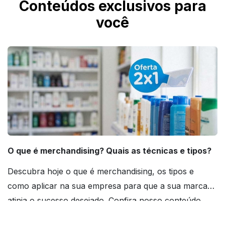
Conteúdos exclusivos para
Checagem IMbatível para revisão técnica do
você
arquivo antes da produção.
O que é merchandising? Quais as técnicas e tipos?
Descubra hoje o que é merchandising, os tipos e
como aplicar na sua empresa para que a sua marca
atinja o sucesso desejado. Confira nosso conteúdo
agora mesmo!