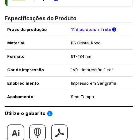
Especificações do Produto
Verifique a
Prazo de produção
11 dias úteis + frete
Material
PS Cristal Roxo
Formato
91x134mm
Cor de Impressão
1x0 - Impressão 1 cor
Enobrecimento
Impresso em Serigrafia
Acabamento
Sem Tampa
Saiba como utilizar os nossos gabaritos
Utilize o gabarito