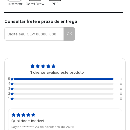
Illustrator
Corel Draw
PDF
Consultar frete e prazo de entrega
OK
5,0
1
cliente avaliou este produto
de 5
5
1
4
0
3
0
2
0
1
0
Qualidade incrível
Raylan ********
23 de setembro de 2025