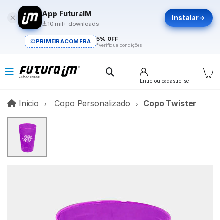
App FuturaIM
Instalar
10 mil+ downloads
5% OFF
PRIMEIRACOMPRA
*verifique condições
Entre
ou cadastre-se
Início
Início
Copo Personalizado
Copo Twister