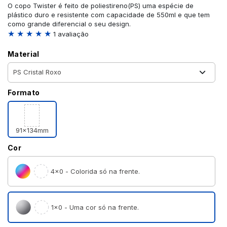
O copo Twister é feito de poliestireno(PS) uma espécie de
plástico duro e resistente com capacidade de 550ml e que tem
como grande diferencial o seu design.
★ ★ ★ ★ ★
1 avaliação
Material
Formato
91x134mm
Cor
4×0 - Colorida só na frente.
1×0 - Uma cor só na frente.