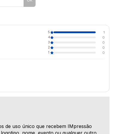
5
1
4
0
3
0
2
0
1
0
s de uso único que recebem IMpressão
 logotipo, nome, evento ou qualquer outro