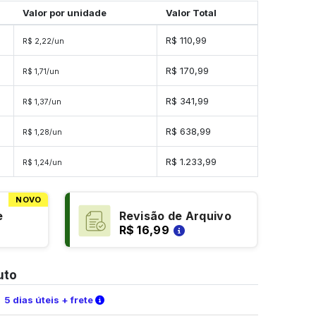
Valor por unidade
Valor Total
R$ 110,99
R$ 2,22/un
s
R$ 170,99
R$ 1,71/un
s
R$ 341,99
R$ 1,37/un
s
R$ 638,99
R$ 1,28/un
es
R$ 1.233,99
R$ 1,24/un
NOVO
e
Revisão de Arquivo
R$ 16,99
uto
Verifique as condições de entrega
5 dias úteis + frete