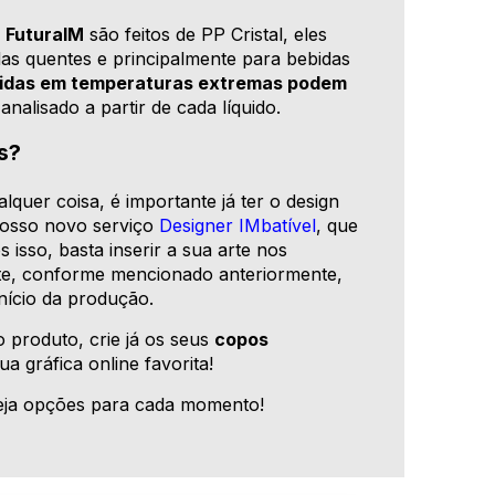
a
FuturaIM
são feitos de PP Cristal, eles
as quentes e principalmente para bebidas
ebidas em temperaturas extremas podem
analisado a partir de cada líquido.
s?
lquer coisa, é importante já ter o design
nosso novo serviço
Designer IMbatível
, que
 isso, basta inserir a sua arte nos
orte, conforme mencionado anteriormente,
início da produção.
produto, crie já os seus
copos
sua gráfica online favorita!
eja opções para cada momento!