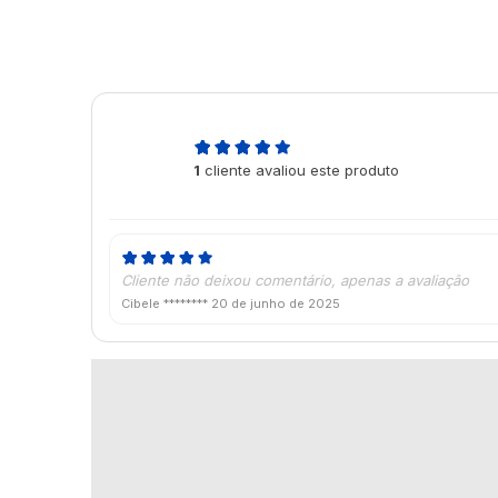
5,0
1
cliente avaliou este produto
de 5
Cliente não deixou comentário, apenas a avaliação
Cibele ********
20 de junho de 2025