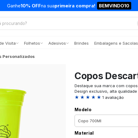
Ganhe
10% OFF
na sua
primeira compra!
BEMVINDO10
e Visita
Folhetos
Adesivos
Brindes
Embalagens e Sacolas
s Personalizados
Copos Descart
Destaque sua marca com copos d
Design exclusivo, alta qualidade
★ ★ ★ ★ ★
1 avaliação
Modelo
Material