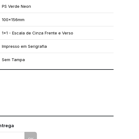
PS Verde Neon
100x156mm
1x1 - Escala de Cinza Frente e Verso
Impresso em Serigrafia
Sem Tampa
mo utilizar os nossos gabaritos
entrega
OK