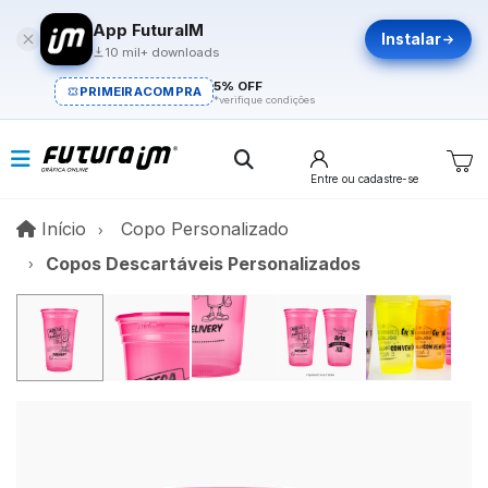
App FuturaIM
Instalar
10 mil+ downloads
5% OFF
PRIMEIRACOMPRA
*verifique condições
Entre
ou cadastre-se
Início
Início
Copo Personalizado
Copos Descartáveis Personalizados