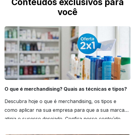
Conteúdos exclusivos para
temperaturas extremas exigem cautela para o
você
manuseio.
O que é merchandising? Quais as técnicas e tipos?
Descubra hoje o que é merchandising, os tipos e
como aplicar na sua empresa para que a sua marca
atinja o sucesso desejado. Confira nosso conteúdo
agora mesmo!