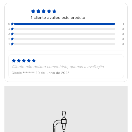
5,0
1
cliente avaliou este produto
de 5
5
1
4
0
3
0
2
0
1
0
Cliente não deixou comentário, apenas a avaliação
Cibele ********
20 de junho de 2025