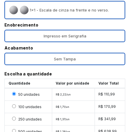
1×1 - Escala de cinza na frente e no verso.
Enobrecimento
Impresso em Serigrafia
Acabamento
Sem Tampa
Escolha a quantidade
Quantidade
Valor por unidade
Valor Total
Selecionar 50 unidades
R$ 110,99
50 unidades
R$ 2,22/un
Selecionar 100 unidades
R$ 170,99
100 unidades
R$ 1,71/un
Selecionar 250 unidades
R$ 341,99
250 unidades
R$ 1,37/un
Selecionar 500 unidades
R$ 638,99
500 unidades
R$ 1,28/un