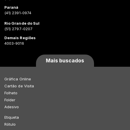
Paraná
(41) 2391-0974
Rio Grande do Sul
(51) 2797-0207
Demais Regiões
4003-9016
Mais buscados
Gráfica Online
Cartão de Visita
Folheto
Folder
Adesivo
Etiqueta
Rótulo