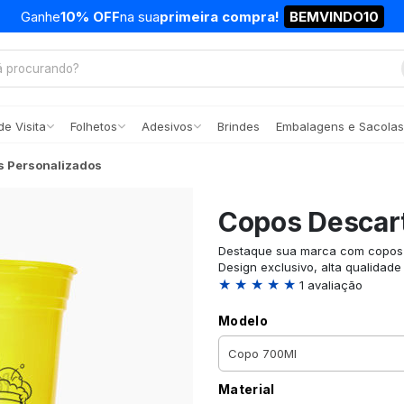
Ganhe
10% OFF
na sua
primeira compra!
BEMVINDO10
e Visita
Folhetos
Adesivos
Brindes
Embalagens e Sacolas
s Personalizados
Copos Descart
Destaque sua marca com copos d
Design exclusivo, alta qualidade
★ ★ ★ ★ ★
1 avaliação
Modelo
Material