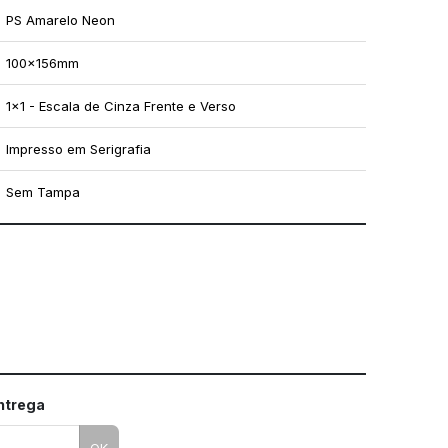
PS Amarelo Neon
100x156mm
1x1 - Escala de Cinza Frente e Verso
Impresso em Serigrafia
Sem Tampa
mo utilizar os nossos gabaritos
entrega
OK