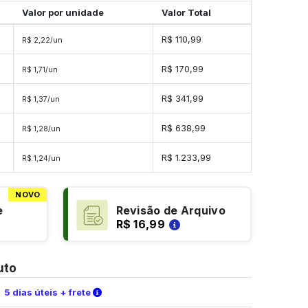
Valor por unidade
Valor Total
R$ 110,99
R$ 2,22/un
s
R$ 170,99
R$ 1,71/un
s
R$ 341,99
R$ 1,37/un
s
R$ 638,99
R$ 1,28/un
es
R$ 1.233,99
R$ 1,24/un
NOVO
e
Revisão de Arquivo
R$ 16,99
uto
Verifique as condições de entrega
5 dias úteis + frete