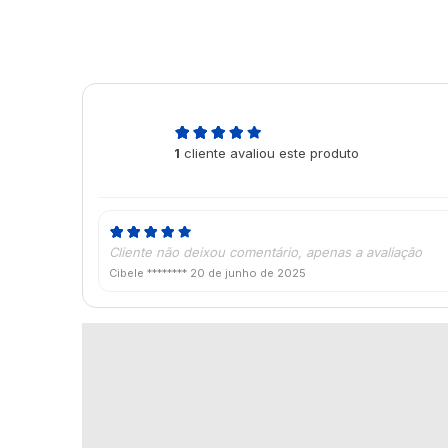
5,0
1
cliente avaliou este produto
de 5
Cliente não deixou comentário, apenas a avaliação
Cibele ********
20 de junho de 2025