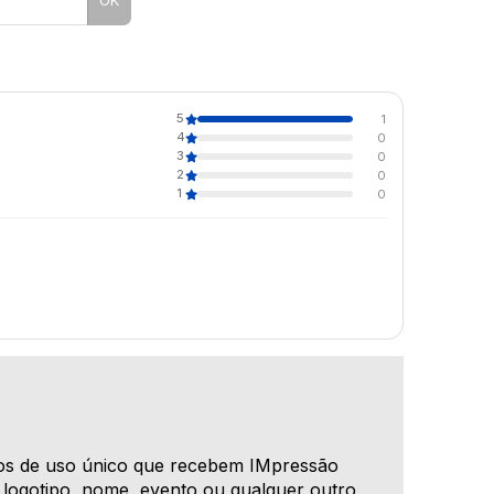
5
1
4
0
3
0
2
0
1
0
s de uso único que recebem IMpressão
 logotipo, nome, evento ou qualquer outro