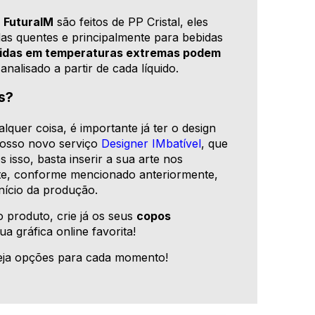
a
FuturaIM
são feitos de PP Cristal, eles
as quentes e principalmente para bebidas
ebidas em temperaturas extremas podem
analisado a partir de cada líquido.
s?
lquer coisa, é importante já ter o design
nosso novo serviço
Designer IMbatível
, que
 isso, basta inserir a sua arte nos
orte, conforme mencionado anteriormente,
início da produção.
produto, crie já os seus
copos
sua gráfica online favorita!
eja opções para cada momento!