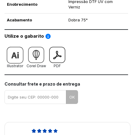
Impressão DTF UV com
Enobrecimento
Verniz
Acabamento
Dobra 75°
Saiba como utilizar os nossos gabaritos
Utilize o gabarito
Illustrator
Corel Draw
PDF
Consultar frete e prazo de entrega
OK
5,0