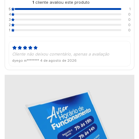
1
cliente avaliou este produto
de 5
5
1
4
0
3
0
2
0
1
0
Cliente não deixou comentário, apenas a avaliação
dyego m********
4 de agosto de 2026