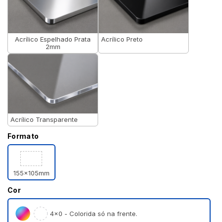
Acrílico Espelhado Prata
Acrílico Preto
2mm
Acrílico Transparente
Formato
155x105mm
Cor
4×0 - Colorida só na frente.