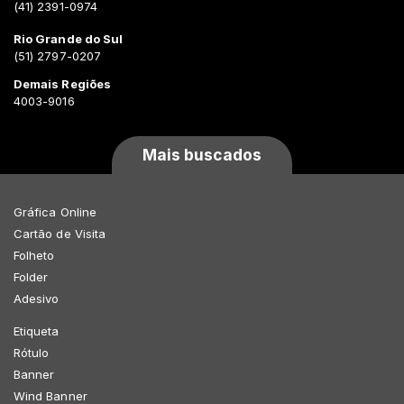
(41) 2391-0974
Rio Grande do Sul
(51) 2797-0207
Demais Regiões
4003-9016
Mais buscados
Gráfica Online
Cartão de Visita
Folheto
Folder
Adesivo
Etiqueta
Rótulo
Banner
Wind Banner