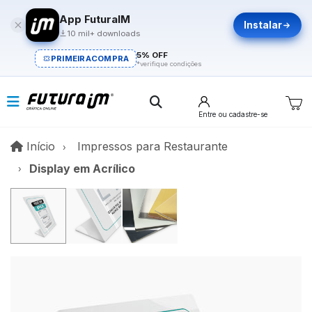
App FuturaIM
Instalar
10 mil+ downloads
5% OFF
PRIMEIRACOMPRA
*verifique condições
Entre
ou cadastre-se
Início
Início
Impressos para Restaurante
Display em Acrílico