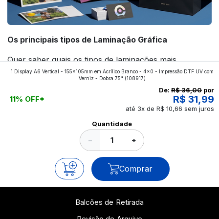
Os principais tipos de Laminação Gráfica
Quer saber quais os tipos de laminações mais
1 Display A6 Vertical - 155x105mm em Acrílico Branco - 4x0 - Impressão DTF UV com
aplicados nos impressos da gráfica FuturaIM? Então,
Verniz - Dobra 75°
(108917)
continue a leitura que vamos revelar para você!
De:
R$ 36,00
por
R$ 31,99
11% OFF*
até 3x de R$ 10,66 sem juros
Ver todos os posts
Quantidade
−
+
Comprar
Balcões de Retirada
Revisão de Arquivo