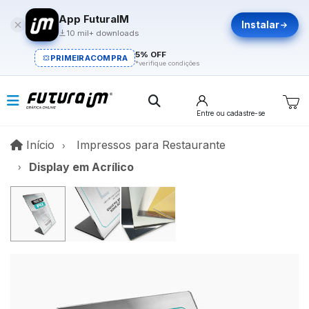
App FuturaIM
Instalar
10 mil+ downloads
5% OFF
PRIMEIRACOMPRA
*verifique condições
Entre
ou cadastre-se
Início
Início
Impressos para Restaurante
Display em Acrílico