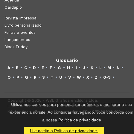
Cardápio
Revista Impressa
Livro personalizado
Feiras e eventos
Lançamentos
Black Friday
Glossário
A
B
C
D
E
F
G
H
I
J
K
L
M
N
O
P
Q
R
S
T
U
V
W
X
Z
0-9
Copyright © 2026 - WBL Gráfica e Editora Ltda.
Utilizamos cookies para personalizar anúncios e melhorar a sua
CNPJ 08.142.850/0001-36 - Rua Prefeito Takume Koike, 499 -
Núcleo Itaim - Ferraz de Vasconcelos - SP - CEP 08538-100
experiência no site. Ao continuar navegando, você concorda com
a nossa
Política de privacidade
Li e aceito a Política de privacidade.