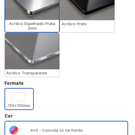
Acrílico Espelhado Prata
Acrílico Preto
2mm
Acrílico Transparente
Formato
155x105mm
Cor
4×0 - Colorida só na frente.