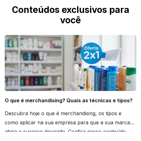
corporativos, identificação de áreas e
Conteúdos exclusivos para
divulgação de mensagens promocionais.
você
O que é merchandising? Quais as técnicas e tipos?
Descubra hoje o que é merchandising, os tipos e
como aplicar na sua empresa para que a sua marca
atinja o sucesso desejado. Confira nosso conteúdo
agora mesmo!