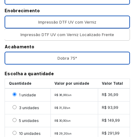
Enobrecimento
Impressão DTF UV com Verniz
Impressão DTF UV com Verniz Localizado Frente
Acabamento
Dobra 75°
Escolha a quantidade
Quantidade
Valor por unidade
Valor Total
Selecionar 1 unidade
R$ 36,99
1 unidade
R$ 36,99/un
Selecionar 3 unidades
R$ 93,99
3 unidades
R$ 31,33/un
Selecionar 5 unidades
R$ 149,99
5 unidades
R$ 30,00/un
Selecionar 10 unidades
R$ 291,99
10 unidades
R$ 29,20/un