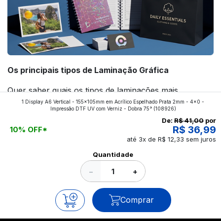
Os principais tipos de Laminação Gráfica
Quer saber quais os tipos de laminações mais
1 Display A6 Vertical - 155x105mm em Acrílico Espelhado Prata 2mm - 4x0 -
aplicados nos impressos da gráfica FuturaIM? Então,
Impressão DTF UV com Verniz - Dobra 75°
(108926)
continue a leitura que vamos revelar para você!
De:
R$ 41,00
por
R$ 36,99
10% OFF*
até 3x de R$ 12,33 sem juros
Ver todos os posts
Quantidade
−
+
Comprar