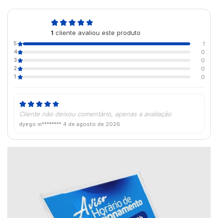
5,0
1
cliente avaliou este produto
de 5
5
1
4
0
3
0
2
0
1
0
Cliente não deixou comentário, apenas a avaliação
dyego m********
4 de agosto de 2026