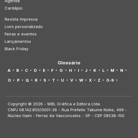
Agenda
Cardápio
Revista Impressa
Livro personalizado
Feiras e eventos
Lançamentos
Black Friday
Glossário
A
B
C
D
E
F
G
H
I
J
K
L
M
N
O
P
Q
R
S
T
U
V
W
X
Z
0-9
Copyright © 2026 - WBL Gráfica e Editora Ltda.
CNPJ 08.142.850/0001-36 - Rua Prefeito Takume Koike, 499 -
Núcleo Itaim - Ferraz de Vasconcelos - SP - CEP 08538-100