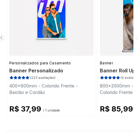
Personalizados para Casamento
Banner
Banner Personalizado
Banner Roll Up
(223 avaliações)
(6 avaliaçõ
400x600mm - Colorido Frente -
800x2000mm - Ba
Bastão e Cordão
Colorido Frente -
R$ 37,99
R$ 85,99
/ 1 unidade
/ 