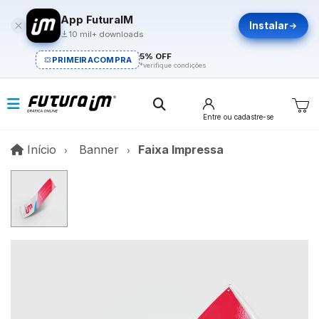
App FuturaIM
Instalar
10 mil+ downloads
5% OFF
PRIMEIRACOMPRA
*verifique condições
Entre
ou cadastre-se
Início
Início
Banner
Faixa Impressa