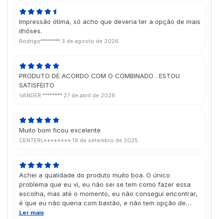
Impressão ótima, só acho que deveria ter a opção de mais
ilhóses.
Rodrigo********
3 de agosto de 2026
PRODUTO DE ACORDO COM O COMBINADO . ESTOU
SATISFEITO
VANDER ********
27 de abril de 2026
Muito bom ficou excelente
CENTERL********
19 de setembro de 2025
Achei a qualidade do produto muito boa. O único
problema que eu ví, eu não sei se tem como fazer essa
escolha, mas até o momento, eu não consegui encontrar,
é que eu não queria com bastão, e não tem opção de
ilhós extra, o que atrapalha, pois o banner ficará em uma
Ler mais