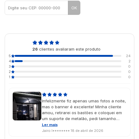
OK
4,9
26
clientes avaliaram este produto
de 5
5
24
4
2
3
0
2
0
1
0
Infelizmente fiz apenas umas fotos a noite,
mas o banner é excelente! Minha cliente
amou, retirarei os bastões e coloquei em
um suporte de metalão, pedi tamanho
personalizado e ficou perfeito!
Ler mais
Jairo I********
18 de abril de 2026