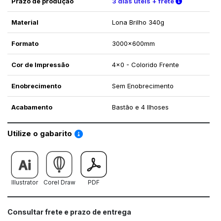
Verifique a
Prazo de produção
3 dias úteis + frete
Material
Lona Brilho 340g
Formato
3000x600mm
Cor de Impressão
4x0 - Colorido Frente
Enobrecimento
Sem Enobrecimento
Acabamento
Bastão e 4 Ilhoses
Saiba como utilizar os nossos gabaritos
Utilize o gabarito
Illustrator
Corel Draw
PDF
Consultar frete e prazo de entrega