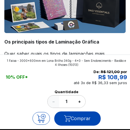
Os principais tipos de Laminação Gráfica
Quer saber quais os tipos de laminações mais
1 Faixa - 3000x600mm em Lona Brilho 340g - 4x0 - Sem Enobrecimento - Bastão e
aplicados nos impressos da gráfica FuturaIM? Então,
4 Ilhoses
(15013)
continue a leitura que vamos revelar para você!
De:
R$ 121,00
por
R$ 108,99
10% OFF*
até 3x de R$ 36,33 sem juros
Ver todos os posts
Quantidade
−
+
Comprar