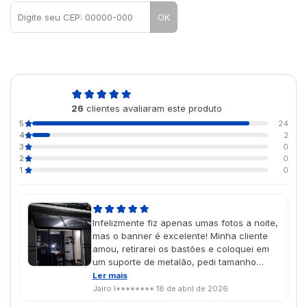
OK
4,9
26
clientes avaliaram este produto
de 5
5
24
4
2
3
0
2
0
1
0
Infelizmente fiz apenas umas fotos a noite,
mas o banner é excelente! Minha cliente
amou, retirarei os bastões e coloquei em
um suporte de metalão, pedi tamanho
personalizado e ficou perfeito!
Ler mais
Jairo I********
18 de abril de 2026