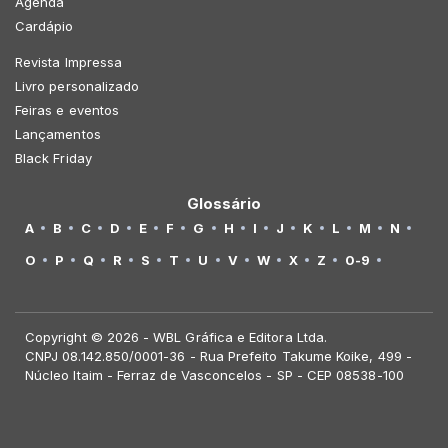
Agenda
Cardápio
Revista Impressa
Livro personalizado
Feiras e eventos
Lançamentos
Black Friday
Glossário
A
B
C
D
E
F
G
H
I
J
K
L
M
N
O
P
Q
R
S
T
U
V
W
X
Z
0-9
Copyright © 2026 - WBL Gráfica e Editora Ltda.
CNPJ 08.142.850/0001-36 - Rua Prefeito Takume Koike, 499 -
Núcleo Itaim - Ferraz de Vasconcelos - SP - CEP 08538-100