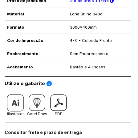
Verifique a
Prazo de produção
3 dias úteis + frete
Material
Lona Brilho 340g
Formato
3000x400mm
Cor de Impressão
4x0 - Colorido Frente
Enobrecimento
Sem Enobrecimento
Acabamento
Bastão e 4 Ilhoses
Saiba como utilizar os nossos gabaritos
Utilize o gabarito
Illustrator
Corel Draw
PDF
Consultar frete e prazo de entrega