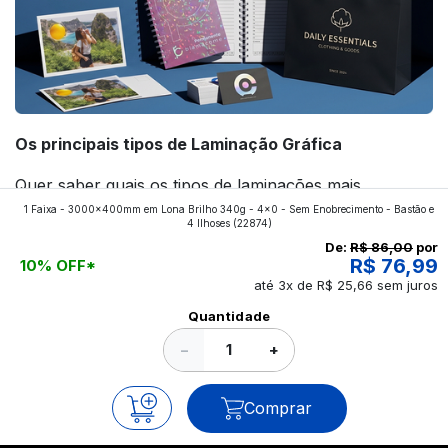
Os principais tipos de Laminação Gráfica
Quer saber quais os tipos de laminações mais
1 Faixa - 3000x400mm em Lona Brilho 340g - 4x0 - Sem Enobrecimento - Bastão e
aplicados nos impressos da gráfica FuturaIM? Então,
4 Ilhoses
(22874)
continue a leitura que vamos revelar para você!
De:
R$ 86,00
por
R$ 76,99
10% OFF*
até 3x de R$ 25,66 sem juros
Ver todos os posts
Quantidade
−
+
Comprar