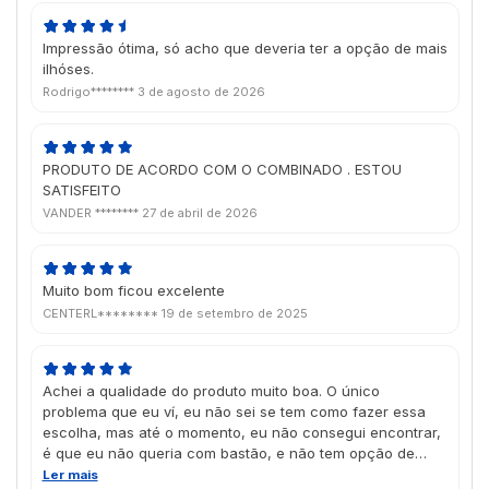
Impressão ótima, só acho que deveria ter a opção de mais
ilhóses.
Rodrigo********
3 de agosto de 2026
PRODUTO DE ACORDO COM O COMBINADO . ESTOU
SATISFEITO
VANDER ********
27 de abril de 2026
Muito bom ficou excelente
CENTERL********
19 de setembro de 2025
Achei a qualidade do produto muito boa. O único
problema que eu ví, eu não sei se tem como fazer essa
escolha, mas até o momento, eu não consegui encontrar,
é que eu não queria com bastão, e não tem opção de
ilhós extra, o que atrapalha, pois o banner ficará em uma
Ler mais