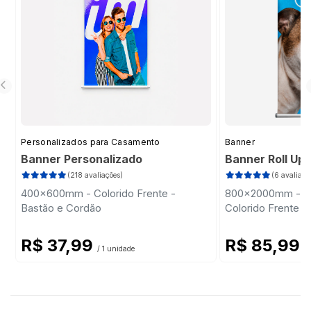
Personalizados para Casamento
Banner
Banner Personalizado
Banner Roll Up
(218 avaliações)
(6 avaliaçõ
400x600mm - Colorido Frente -
800x2000mm - Ba
Bastão e Cordão
Colorido Frente -
R$ 37,99
R$ 85,99
/ 1 unidade
/ 