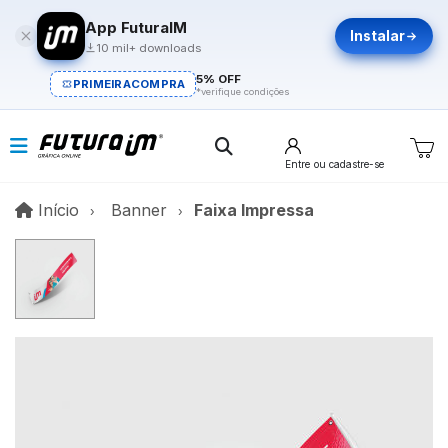
App FuturaIM
Instalar
10 mil+ downloads
5% OFF
PRIMEIRACOMPRA
*verifique condições
Entre
ou cadastre-se
Início
Início
Banner
Faixa Impressa