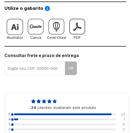
Saiba como utilizar os nossos gabaritos
Utilize o gabarito
Illustrator
Canva
Corel Draw
PDF
Consultar frete e prazo de entrega
OK
5,0
24
clientes avaliaram este produto
de 5
5
23
4
1
3
0
2
0