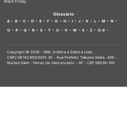
Black Friday
Glossário
A
B
C
D
E
F
G
H
I
J
K
L
M
N
O
P
Q
R
S
T
U
V
W
X
Z
0-9
Copyright © 2026 - WBL Gráfica e Editora Ltda.
CNPJ 08.142.850/0001-36 - Rua Prefeito Takume Koike, 499 -
Núcleo Itaim - Ferraz de Vasconcelos - SP - CEP 08538-100