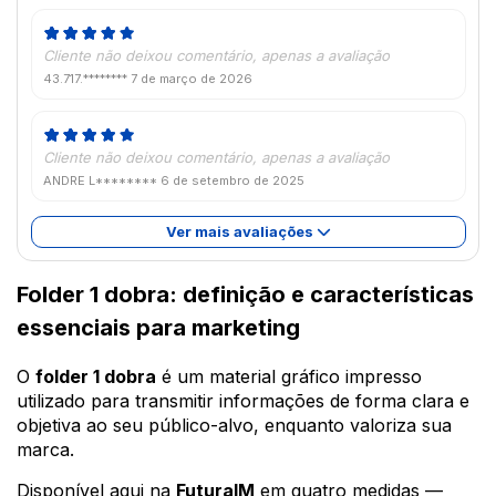
Cliente não deixou comentário, apenas a avaliação
43.717.********
7 de março de 2026
Cliente não deixou comentário, apenas a avaliação
ANDRE L********
6 de setembro de 2025
Ver mais avaliações
Folder 1 dobra: definição e características
essenciais para marketing
O
folder 1 dobra
é um material gráfico impresso
utilizado para transmitir informações de forma clara e
objetiva ao seu público-alvo, enquanto valoriza sua
marca.
Disponível aqui na
FuturaIM
em quatro medidas —