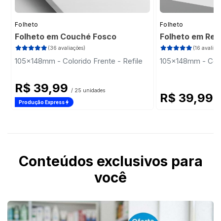
Folheto
Folheto
Folheto em Couché Fosco
Folheto em Rec
(36 avaliações)
(16 avaliaç
105x148mm - Colorido Frente - Refile
105x148mm - Color
R$ 39,99
/ 25 unidades
R$ 39,99
/
Produção Express
Conteúdos exclusivos para
você