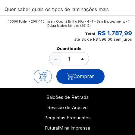
Quer saber quais os tipos de laminações mais
aplicados nos impressos da gráfica FuturaIM? Então,
10000 Folder - 200x140mm em Couché Brilho 90g - 4x4 - Sem Enobrecimento - 1
continue a leitura que vamos revelar para você!
Dobra Modelo Simples
(29112)
R$ 1.787,99
Total
até 3x de R$ 596,00 sem juros
Ver todos os posts
Quantidade
−
+
Comprar
Balcões de Retirada
Revisão de Arquivo
Perguntas Frequentes
FuturaIM na Imprensa