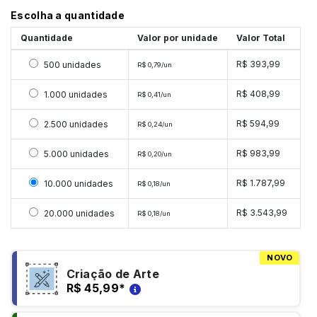
Escolha a quantidade
Quantidade
Valor por unidade
Valor Total
Selecionar 500 unidades
R$ 393,99
500 unidades
R$ 0,79/un
Selecionar 1000 unidades
R$ 408,99
1.000 unidades
R$ 0,41/un
Selecionar 2500 unidades
R$ 594,99
2.500 unidades
R$ 0,24/un
Selecionar 5000 unidades
R$ 983,99
5.000 unidades
R$ 0,20/un
Selecionar 10000 unidades
R$ 1.787,99
10.000 unidades
R$ 0,18/un
Selecionar 20000 unidades
R$ 3.543,99
20.000 unidades
R$ 0,18/un
NOVO
Criação de Arte
R$ 45,99
*