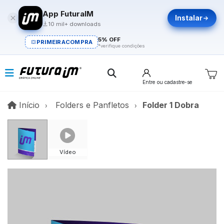
App FuturaIM
Instalar
10 mil+ downloads
5% OFF
PRIMEIRACOMPRA
*verifique condições
Entre
ou cadastre-se
Início
Início
Folders e Panfletos
Folder 1 Dobra
Vídeo