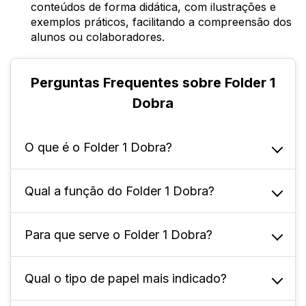
conteúdos de forma didática, com ilustrações e
exemplos práticos, facilitando a compreensão dos
alunos ou colaboradores.
Perguntas Frequentes sobre Folder 1
Dobra
O que é o Folder 1 Dobra?
Qual a função do Folder 1 Dobra?
É um material gráfico muito utilizado para
divulgação de informações, produtos ou
serviços. Ele consiste em uma folha de papel
Para que serve o Folder 1 Dobra?
Tem como principal função transmitir
ou papelão dobrada ao meio, formando
informações de maneira clara e objetiva. Ele
quatro faces disponíveis para impressão.
é utilizado principalmente em campanhas de
Qual o tipo de papel mais indicado?
Para atrair a atenção do público, despertar o
marketing, feiras, eventos e visitas
interesse sobre um produto, serviço ou