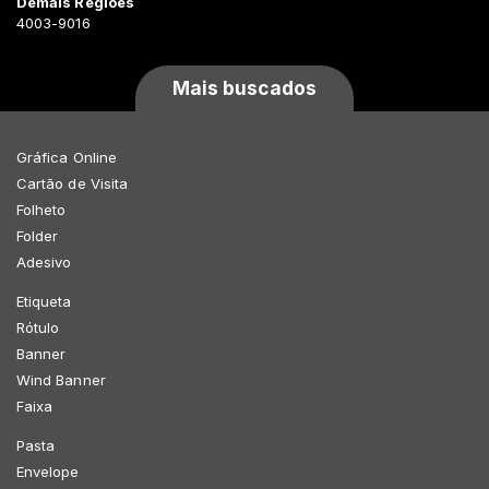
Demais Regiões
4003-9016
Mais buscados
Gráfica Online
Cartão de Visita
Folheto
Folder
Adesivo
Etiqueta
Rótulo
Banner
Wind Banner
Faixa
Pasta
Envelope