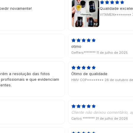
pedir novamente!
Qualidade excelen
VITAMEN********
+2
otimo
Geffers********
11 de julho de 2025
orém a resolução das fotos
Ótimo de qualidade
s profissionais e que evidenciam
HMV COP********
28 de outubro d
ientes.
Cliente não deixou comentário, a
Carlos ********
31 de julho de 2026