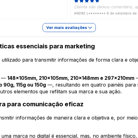
Cliente não deixou comentário, a
ANDRE L********
6 de setembro de
Ver mais avaliações
sticas essenciais para marketing
utilizado para transmitir informações de forma clara e obj
s —
148x105mm, 210x105mm, 210x148mm e 297x210mm
—
o 90g, 115g ou 150g
—, resultando em quatro painéis para 
 outros elementos que reflitam sua marca e sua ação.
bra para comunicação eficaz
smitir informações de maneira clara e objetiva e, por meio
uma marca no digital é essencial, mas, no ambiente físic