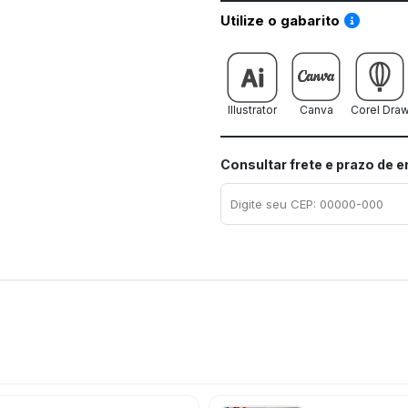
Saiba co
Utilize o gabarito
Illustrator
Canva
Corel Dra
Consultar frete e prazo de 