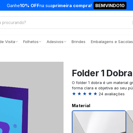
Ganhe
10% OFF
na sua
primeira compra!
BEMVINDO10
e Visita
Folhetos
Adesivos
Brindes
Embalagens e Sacolas
Folder 1 Dobra
O folder 1 dobra é um material g
forma clara e objetiva ao seu p
★ ★ ★ ★ ★
24 avaliações
Material