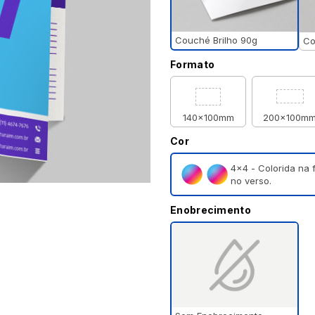
Couché Brilho 90g
Co
Formato
140x100mm
200x100m
Cor
4×4 - Colorida na 
no verso.
Enobrecimento