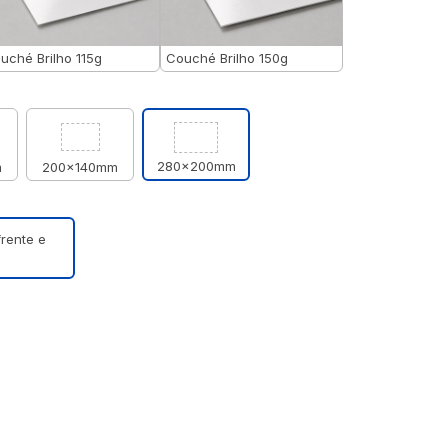
uché Brilho 115g
Couché Brilho 150g
280x200mm
m
200x140mm
frente e