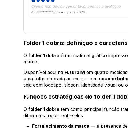
Cliente não deixou comentário, apenas a avaliação
43.717.********
7 de março de 2026
Folder 1 dobra: definição e caracterí
O
folder 1 dobra
é um material gráfico impresso 
marca.
Disponível aqui na
FuturaIM
em quatro medida
uma folha dobrada ao meio — em
couché brilh
seja com logotipo, slogan, identidade visual ou
Funções estratégicas do folder 1 do
O
folder 1 dobra
tem como principal função tran
diferentes focos, entre eles:
Fortalecimento da marca
— a presença de 