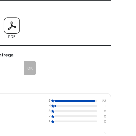
mo utilizar os nossos gabaritos
w
PDF
entrega
OK
5
23
4
1
3
0
2
0
1
0