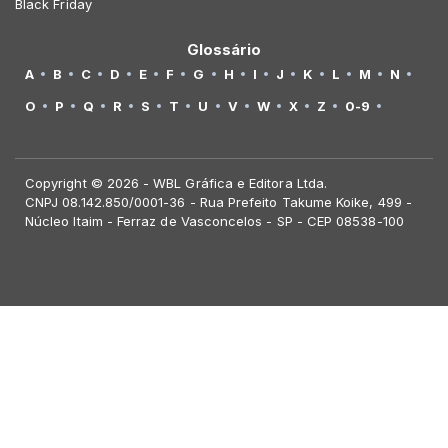
Black Friday
Glossário
A
B
C
D
E
F
G
H
I
J
K
L
M
N
O
P
Q
R
S
T
U
V
W
X
Z
0-9
Copyright © 2026 - WBL Gráfica e Editora Ltda.
CNPJ 08.142.850/0001-36 - Rua Prefeito Takume Koike, 499 -
Núcleo Itaim - Ferraz de Vasconcelos - SP - CEP 08538-100