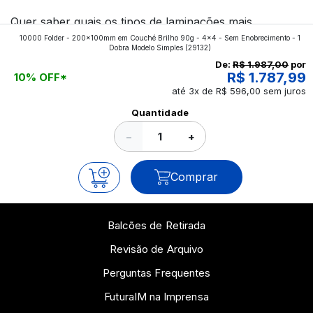
Quer saber quais os tipos de laminações mais
10000 Folder - 200x100mm em Couché Brilho 90g - 4x4 - Sem Enobrecimento - 1
aplicados nos impressos da gráfica FuturaIM? Então,
Dobra Modelo Simples
(29132)
continue a leitura que vamos revelar para você!
De:
R$ 1.987,00
por
R$ 1.787,99
10% OFF*
até 3x de R$ 596,00 sem juros
Ver todos os posts
Quantidade
−
+
Comprar
Balcões de Retirada
Revisão de Arquivo
Perguntas Frequentes
FuturaIM na Imprensa