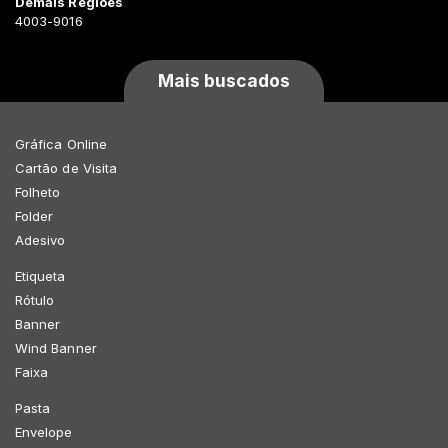
Demais Regiões
4003-9016
Mais buscados
Gráfica Online
Cartão de Visita
Folheto
Folder
Adesivo
Etiqueta
Rótulo
Banner
Wind Banner
Faixa
Pasta
Envelope