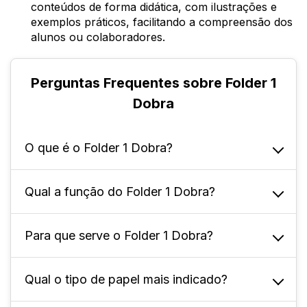
conteúdos de forma didática, com ilustrações e
exemplos práticos, facilitando a compreensão dos
alunos ou colaboradores.
Perguntas Frequentes sobre Folder 1
Dobra
O que é o Folder 1 Dobra?
Qual a função do Folder 1 Dobra?
É um material gráfico muito utilizado para
divulgação de informações, produtos ou
serviços. Ele consiste em uma folha de papel
Para que serve o Folder 1 Dobra?
Tem como principal função transmitir
ou papelão dobrada ao meio, formando
informações de maneira clara e objetiva. Ele
quatro faces disponíveis para impressão.
é utilizado principalmente em campanhas de
Qual o tipo de papel mais indicado?
Para atrair a atenção do público, despertar o
marketing, feiras, eventos e visitas
interesse sobre um produto, serviço ou