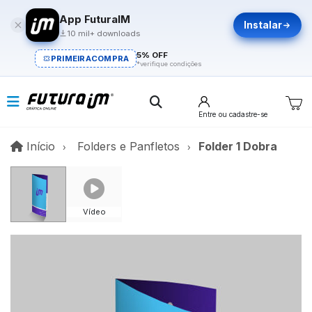
App FuturaIM
Instalar
10 mil+ downloads
5% OFF
PRIMEIRACOMPRA
*verifique condições
Entre
ou cadastre-se
Início
Início
Folders e Panfletos
Folder 1 Dobra
Vídeo