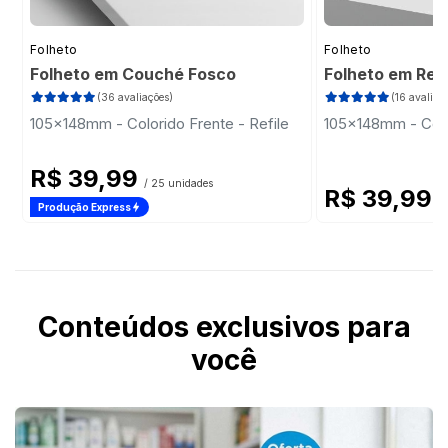
Folheto
Folheto
Folheto em Couché Fosco
Folheto em Rec
(36 avaliações)
(16 avaliaç
105x148mm - Colorido Frente - Refile
105x148mm - Color
R$ 39,99
/ 25 unidades
R$ 39,99
/
Produção Express
Conteúdos exclusivos para
você