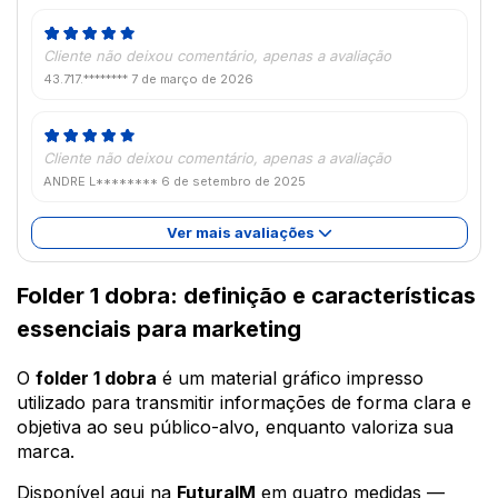
Cliente não deixou comentário, apenas a avaliação
43.717.********
7 de março de 2026
Cliente não deixou comentário, apenas a avaliação
ANDRE L********
6 de setembro de 2025
Ver mais avaliações
Folder 1 dobra: definição e características
essenciais para marketing
O
folder 1 dobra
é um material gráfico impresso
utilizado para transmitir informações de forma clara e
objetiva ao seu público-alvo, enquanto valoriza sua
marca.
Disponível aqui na
FuturaIM
em quatro medidas —