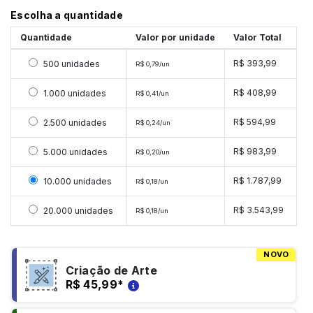
Escolha a quantidade
Quantidade
Valor por unidade
Valor Total
Selecionar 500 unidades
R$ 393,99
500 unidades
R$ 0,79/un
Selecionar 1000 unidades
R$ 408,99
1.000 unidades
R$ 0,41/un
Selecionar 2500 unidades
R$ 594,99
2.500 unidades
R$ 0,24/un
Selecionar 5000 unidades
R$ 983,99
5.000 unidades
R$ 0,20/un
Selecionar 10000 unidades
R$ 1.787,99
10.000 unidades
R$ 0,18/un
Selecionar 20000 unidades
R$ 3.543,99
20.000 unidades
R$ 0,18/un
NOVO
Criação de Arte
R$ 45,99
*