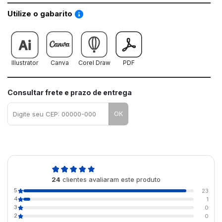
Saiba como utilizar os nossos gabaritos
Utilize o gabarito
Illustrator
Canva
Corel Draw
PDF
Consultar frete e prazo de entrega
OK
5,0
24
clientes avaliaram este produto
de 5
5
23
4
1
3
0
2
0