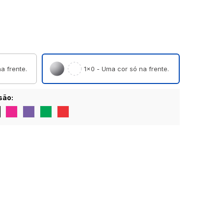
a frente.
1×0 - Uma cor só na frente.
são: