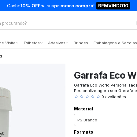
Ganhe
10% OFF
na sua
primeira compra!
BEMVINDO10
e Visita
Folhetos
Adesivos
Brindes
Embalagens e Sacolas
d
Garrafa Eco W
Garrafa Eco World Personalizad
Personalize agora sua Garrafa e
☆ ☆ ☆ ☆ ☆
0 avaliações
Material
Formato