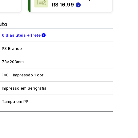
R$ 16,99
uto
Verifique as condições de entrega
6 dias úteis + frete
PS Branco
73x203mm
1x0 - Impressão 1 cor
Impresso em Serigrafia
Tampa em PP
mo utilizar os nossos gabaritos