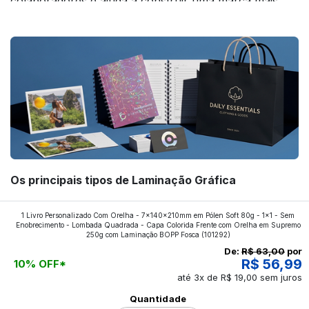
colaboradores e ajuda a construir uma marca mais
forte! Confira!
Os principais tipos de Laminação Gráfica
Quer saber quais os tipos de laminações mais
1 Livro Personalizado Com Orelha - 7x140x210mm em Pólen Soft 80g - 1x1 - Sem
Enobrecimento - Lombada Quadrada - Capa Colorida Frente com Orelha em Supremo
aplicados nos impressos da gráfica FuturaIM? Então,
250g com Laminação BOPP Fosca
(101292)
continue a leitura que vamos revelar para você!
De:
R$ 63,00
por
R$ 56,99
10% OFF*
até 3x de R$ 19,00 sem juros
Ver todos os posts
Quantidade