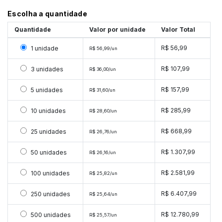
Escolha a quantidade
Quantidade
Valor por unidade
Valor Total
Selecionar 1 unidade
R$ 56,99
1 unidade
R$ 56,99/un
Selecionar 3 unidades
R$ 107,99
3 unidades
R$ 36,00/un
Selecionar 5 unidades
R$ 157,99
5 unidades
R$ 31,60/un
Selecionar 10 unidades
R$ 285,99
10 unidades
R$ 28,60/un
Selecionar 25 unidades
R$ 668,99
25 unidades
R$ 26,76/un
Selecionar 50 unidades
R$ 1.307,99
50 unidades
R$ 26,16/un
Selecionar 100 unidades
R$ 2.581,99
100 unidades
R$ 25,82/un
Selecionar 250 unidades
R$ 6.407,99
250 unidades
R$ 25,64/un
Selecionar 500 unidades
R$ 12.780,99
500 unidades
R$ 25,57/un