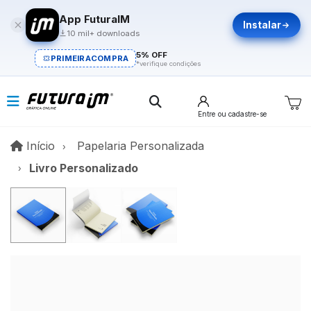
App FuturaIM
Instalar
10 mil+ downloads
5% OFF
PRIMEIRACOMPRA
*verifique condições
Entre
ou cadastre-se
Início
Início
Papelaria Personalizada
Livro Personalizado