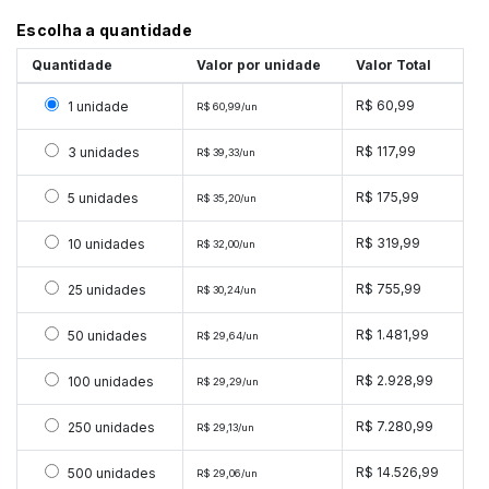
Escolha a quantidade
Quantidade
Valor por unidade
Valor Total
Selecionar 1 unidade
R$ 60,99
1 unidade
R$ 60,99/un
Selecionar 3 unidades
R$ 117,99
3 unidades
R$ 39,33/un
Selecionar 5 unidades
R$ 175,99
5 unidades
R$ 35,20/un
Selecionar 10 unidades
R$ 319,99
10 unidades
R$ 32,00/un
Selecionar 25 unidades
R$ 755,99
25 unidades
R$ 30,24/un
Selecionar 50 unidades
R$ 1.481,99
50 unidades
R$ 29,64/un
Selecionar 100 unidades
R$ 2.928,99
100 unidades
R$ 29,29/un
Selecionar 250 unidades
R$ 7.280,99
250 unidades
R$ 29,13/un
Selecionar 500 unidades
R$ 14.526,99
500 unidades
R$ 29,06/un