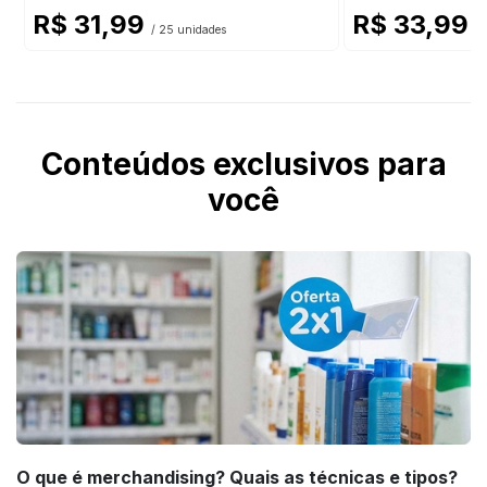
R$ 31,99
R$ 33,99
/ 25 unidades
/ 
Conteúdos exclusivos para
você
O que é merchandising? Quais as técnicas e tipos?