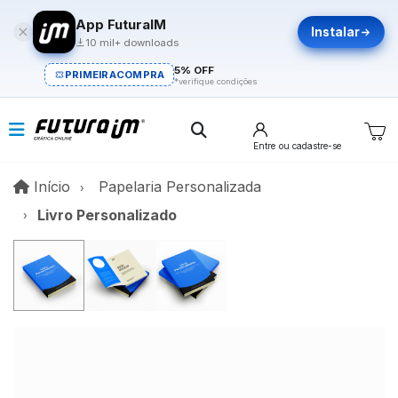
App FuturaIM
Instalar
10 mil+ downloads
5% OFF
PRIMEIRACOMPRA
*verifique condições
Entre
ou cadastre-se
Início
Início
Papelaria Personalizada
Livro Personalizado