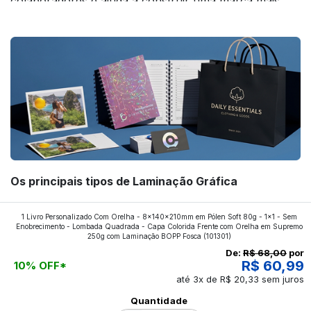
colaboradores e ajuda a construir uma marca mais
forte! Confira!
Os principais tipos de Laminação Gráfica
Quer saber quais os tipos de laminações mais
1 Livro Personalizado Com Orelha - 8x140x210mm em Pólen Soft 80g - 1x1 - Sem
Enobrecimento - Lombada Quadrada - Capa Colorida Frente com Orelha em Supremo
aplicados nos impressos da gráfica FuturaIM? Então,
250g com Laminação BOPP Fosca
(101301)
continue a leitura que vamos revelar para você!
De:
R$ 68,00
por
R$ 60,99
10% OFF*
até 3x de R$ 20,33 sem juros
Ver todos os posts
Quantidade