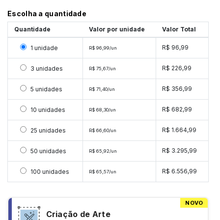
Escolha a quantidade
Quantidade
Valor por unidade
Valor Total
Selecionar 1 unidade
R$ 96,99
1 unidade
R$ 96,99/un
Selecionar 3 unidades
R$ 226,99
3 unidades
R$ 75,67/un
Selecionar 5 unidades
R$ 356,99
5 unidades
R$ 71,40/un
Selecionar 10 unidades
R$ 682,99
10 unidades
R$ 68,30/un
Selecionar 25 unidades
R$ 1.664,99
25 unidades
R$ 66,60/un
Selecionar 50 unidades
R$ 3.295,99
50 unidades
R$ 65,92/un
Selecionar 100 unidades
R$ 6.556,99
100 unidades
R$ 65,57/un
NOVO
Criação de Arte