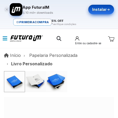
App FuturaIM
Instalar
10 mil+ downloads
5% OFF
PRIMEIRACOMPRA
*verifique condições
Entre
ou cadastre-se
Início
Início
Papelaria Personalizada
Livro Personalizado