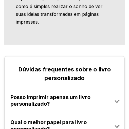
como é simples realizar o sonho de ver
suas ideias transformadas em páginas
impressas.
Dúvidas frequentes sobre o livro
personalizado
Posso imprimir apenas um livro
personalizado?
Sim! Na FuturaIM, você pode encomendar seu
Qual o melhor papel para livro
livro a partir de uma unidade, mantendo
personalizado?