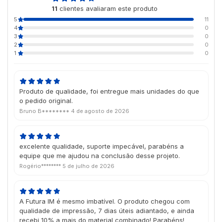
11
clientes avaliaram este produto
de 5
5
11
4
0
3
0
2
0
1
0
Produto de qualidade, foi entregue mais unidades do que
o pedido original.
Bruno B********
4 de agosto de 2026
excelente qualidade, suporte impecável, parabéns a
equipe que me ajudou na conclusão desse projeto.
Rogério********
5 de julho de 2026
A Futura IM é mesmo imbatível. O produto chegou com
qualidade de impressão, 7 dias úteis adiantado, e ainda
recebi 10% a mais do material combinado! Parabéns!