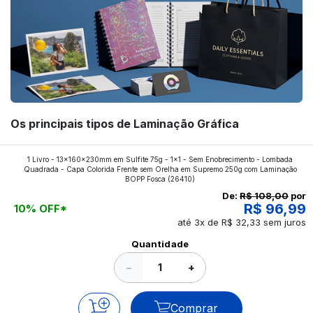
Os principais tipos de Laminação Gráfica
Quer saber quais os tipos de laminações mais
1 Livro - 13x160x230mm em Sulfite 75g - 1x1 - Sem Enobrecimento - Lombada
Quadrada - Capa Colorida Frente sem Orelha em Supremo 250g com Laminação
aplicados nos impressos da gráfica FuturaIM? Então,
BOPP Fosca
(26410)
continue a leitura que vamos revelar para você!
De:
R$ 108,00
por
R$ 96,99
10% OFF*
até 3x de R$ 32,33 sem juros
Ver todos os posts
Quantidade
−
+
Comprar