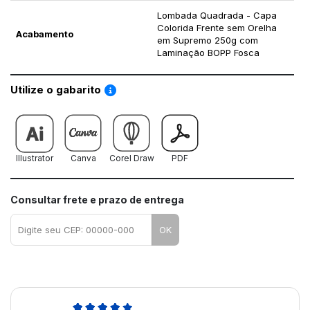
Lombada Quadrada - Capa
Colorida Frente sem Orelha
Acabamento
em Supremo 250g com
Laminação BOPP Fosca
Saiba como utilizar os nossos gabaritos
Utilize o gabarito
Illustrator
Canva
Corel Draw
PDF
Consultar frete e prazo de entrega
OK
5,0