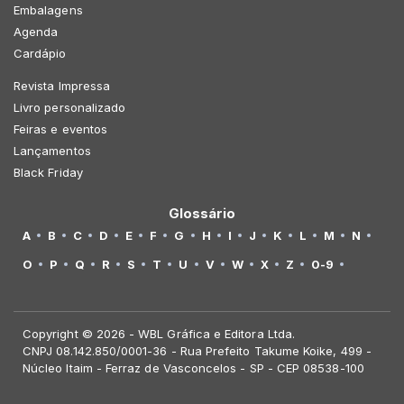
Embalagens
Agenda
Cardápio
Revista Impressa
Livro personalizado
Feiras e eventos
Lançamentos
Black Friday
Glossário
A
B
C
D
E
F
G
H
I
J
K
L
M
N
O
P
Q
R
S
T
U
V
W
X
Z
0-9
Copyright © 2026 - WBL Gráfica e Editora Ltda.
CNPJ 08.142.850/0001-36 - Rua Prefeito Takume Koike, 499 -
Núcleo Itaim - Ferraz de Vasconcelos - SP - CEP 08538-100