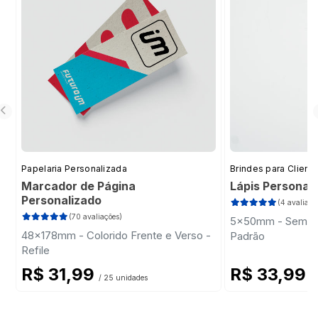
Papelaria Personalizada
Brindes para Client
Marcador de Página
Lápis Personal
Personalizado
(4 avaliaçõ
(70 avaliações)
5x50mm - Sem Im
48x178mm - Colorido Frente e Verso -
Padrão
Refile
R$ 31,99
R$ 33,99
/ 25 unidades
/ 