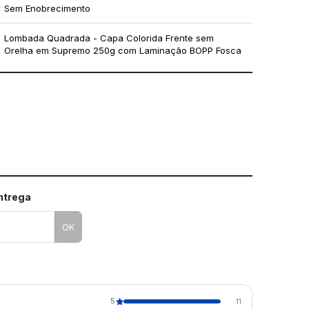
Sem Enobrecimento
Lombada Quadrada - Capa Colorida Frente sem
Orelha em Supremo 250g com Laminação BOPP Fosca
mo utilizar os nossos gabaritos
entrega
OK
5
11