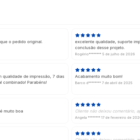
que o pedido original.
excelente qualidade, suporte i
conclusão desse projeto.
Rogério********
5 de julho de 2026
 qualidade de impressão, 7 dias
Acabamento muito bom!
ial combinado! Parabéns!
Barco d********
7 de abril de 2025
 é muito boa
Cliente não deixou comentário, a
Angela ********
17 de fevereiro de 20
Cliente não deixou comentário, a