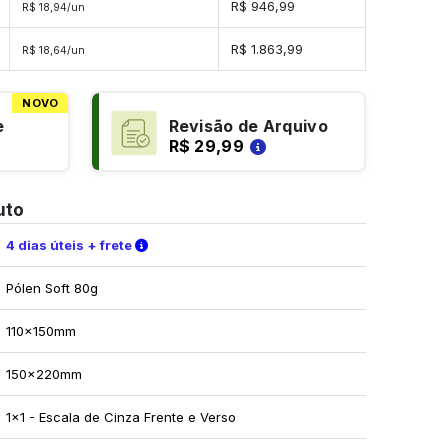
R$ 946,99
R$ 18,94/un
s
R$ 1.863,99
R$ 18,64/un
NOVO
e
Revisão de Arquivo
R$ 29,99
uto
Verifique as condições de entrega
4 dias úteis + frete
Pólen Soft 80g
110x150mm
150x220mm
1x1 - Escala de Cinza Frente e Verso