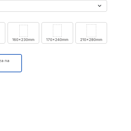
m
160x230mm
170x240mm
210x280mm
nza na