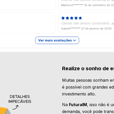
Matheus********
16 de setembro de 2
Cliente não deixou comentário, a
Isabell********
27 de janeiro de 2025
Ver mais avaliações
Realize o sonho de e
Muitas pessoas sonham em
é possível com grandes edi
investimento alto.
Na
FuturaIM
, isso não é 
demanda, você pode transf