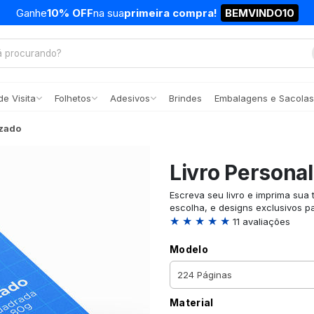
Ganhe
10% OFF
na sua
primeira compra!
BEMVINDO10
e Visita
Folhetos
Adesivos
Brindes
Embalagens e Sacolas
izado
Livro Persona
Escreva seu livro e imprima su
escolha, e designs exclusivos p
★ ★ ★ ★ ★
11 avaliações
Modelo
Material