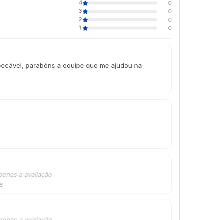
4
0
3
0
2
0
1
0
mpecável, parabéns a equipe que me ajudou na
penas a avaliação
26
penas a avaliação