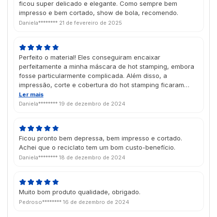
ficou super delicado e elegante. Como sempre bem
impresso e bem cortado, show de bola, recomendo.
Daniela********
21 de fevereiro de 2025
Perfeito o material! Eles conseguiram encaixar
perfeitamente a minha máscara de hot stamping, embora
fosse particularmente complicada. Além disso, a
impressão, corte e cobertura do hot stamping ficaram
muito bons. Chegou antes do esperado, bem em tempo
Ler mais
pro Natal, estou muito satisfeita com o trabalho da Futura
Daniela********
19 de dezembro de 2024
atualmente.
Ficou pronto bem depressa, bem impresso e cortado.
Achei que o reciclato tem um bom custo-benefício.
Daniela********
18 de dezembro de 2024
Muito bom produto qualidade, obrigado.
Pedroso********
16 de dezembro de 2024