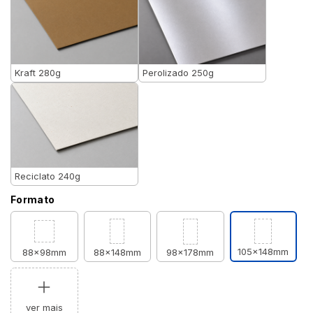
Kraft 280g
Perolizado 250g
Reciclato 240g
Formato
105x148mm
88x98mm
88x148mm
98x178mm
ver mais