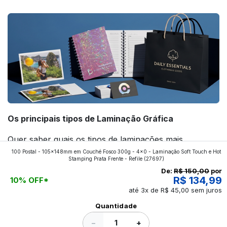
forte! Confira!
Os principais tipos de Laminação Gráfica
Quer saber quais os tipos de laminações mais
100 Postal - 105x148mm em Couché Fosco 300g - 4x0 - Laminação Soft Touch e Hot
aplicados nos impressos da gráfica FuturaIM? Então,
Stamping Prata Frente - Refile
(27697)
continue a leitura que vamos revelar para você!
De:
R$ 150,00
por
R$ 134,99
10% OFF*
até 3x de R$ 45,00 sem juros
Ver todos os posts
Quantidade
−
+