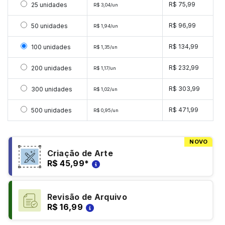
Selecionar 25 unidades
R$ 75,99
25 unidades
R$ 3,04/un
Selecionar 50 unidades
R$ 96,99
50 unidades
R$ 1,94/un
Selecionar 100 unidades
R$ 134,99
100 unidades
R$ 1,35/un
Selecionar 200 unidades
R$ 232,99
200 unidades
R$ 1,17/un
Selecionar 300 unidades
R$ 303,99
300 unidades
R$ 1,02/un
Selecionar 500 unidades
R$ 471,99
500 unidades
R$ 0,95/un
NOVO
Criação de Arte
R$ 45,99
*
Revisão de Arquivo
R$ 16,99