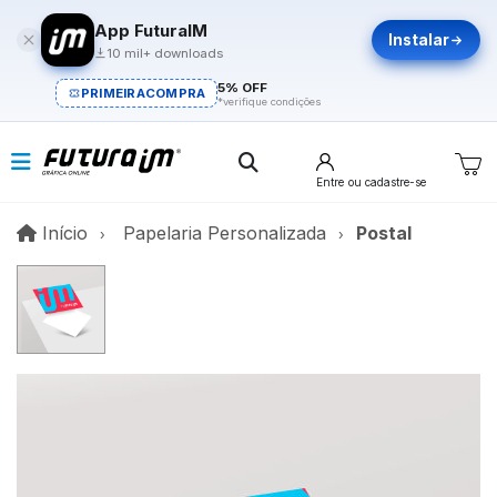
App FuturaIM
Instalar
10 mil+ downloads
5% OFF
PRIMEIRACOMPRA
*verifique condições
Entre
ou cadastre-se
Início
Início
Papelaria Personalizada
Postal