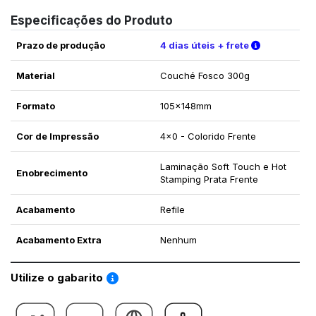
Especificações do Produto
Verifique a
Prazo de produção
4 dias úteis + frete
Material
Couché Fosco 300g
Formato
105x148mm
Cor de Impressão
4x0 - Colorido Frente
Laminação Soft Touch e Hot
Enobrecimento
Stamping Prata Frente
Acabamento
Refile
Acabamento Extra
Nenhum
Saiba como utilizar os nossos gabaritos
Utilize o gabarito