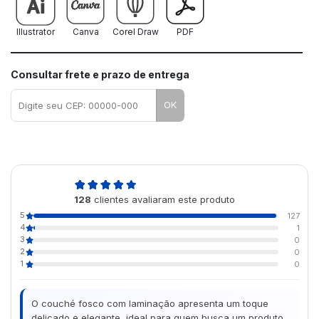
Illustrator
Canva
Corel Draw
PDF
Consultar frete e prazo de entrega
OK
5,0
128
clientes avaliaram este produto
de 5
5
127
4
1
3
0
2
0
1
0
O couché fosco com laminação apresenta um toque
delicado e elegante, ideal para quem busca um produto