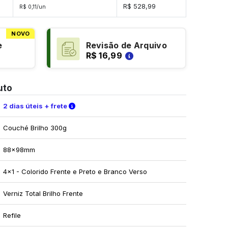
es
R$ 528,99
R$ 0,11/un
NOVO
e
Revisão de Arquivo
R$ 16,99
uto
Verifique as condições de entrega
2 dias úteis + frete
Couché Brilho 300g
88x98mm
4x1 - Colorido Frente e Preto e Branco Verso
Verniz Total Brilho Frente
Refile