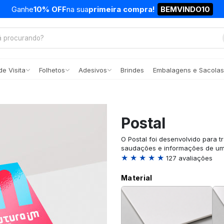
Ganhe
10% OFF
na sua
primeira compra!
BEMVINDO10
e Visita
Folhetos
Adesivos
Brindes
Embalagens e Sacolas
Postal
O Postal foi desenvolvido para t
saudações e informações de uma
★ ★ ★ ★ ★
127 avaliações
Material