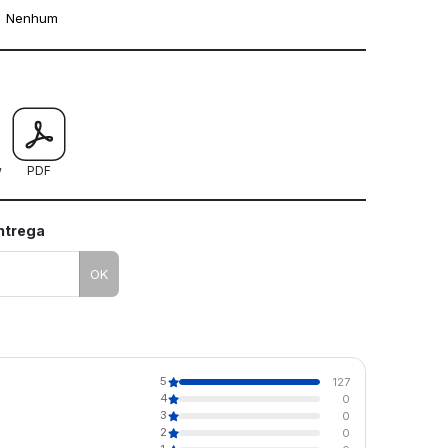
Nenhum
mo utilizar os nossos gabaritos
w
PDF
entrega
OK
5
127
4
0
3
0
2
0