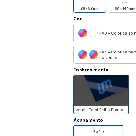
88x98mm
88x148mm
Cor
4×0 - Colorida só n
4×4 - Colorida na 
no verso.
Enobrecimento
Verniz Total Brilho Frente
Acabamento
Refile