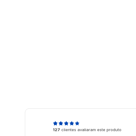
5,0
127
clientes avaliaram este produto
de 5