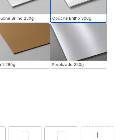
Couché Brilho 300g
uché Brilho 250g
aft 280g
Perolizado 250g