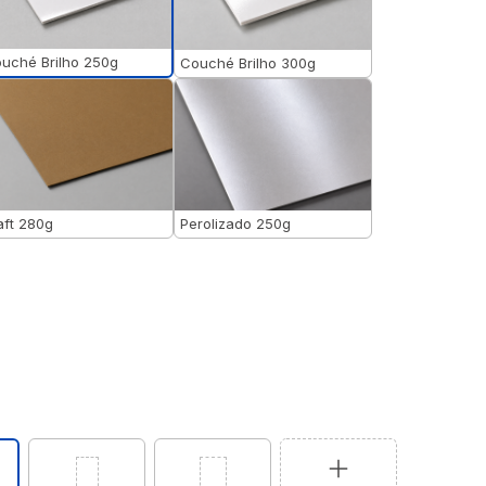
uché Brilho 250g
Couché Brilho 300g
aft 280g
Perolizado 250g