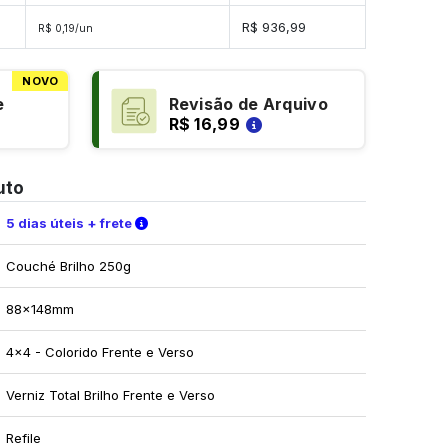
es
R$ 936,99
R$ 0,19/un
NOVO
e
Revisão de Arquivo
R$ 16,99
uto
Verifique as condições de entrega
5 dias úteis + frete
Couché Brilho 250g
88x148mm
4x4 - Colorido Frente e Verso
Verniz Total Brilho Frente e Verso
Refile