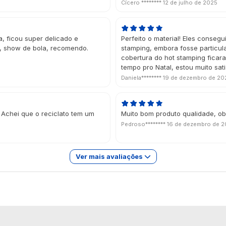
Cícero ********
12 de julho de 2025
, ficou super delicado e
Perfeito o material! Eles conse
, show de bola, recomendo.
stamping, embora fosse particul
cobertura do hot stamping fica
tempo pro Natal, estou muito sat
Daniela********
19 de dezembro de 20
 Achei que o reciclato tem um
Muito bom produto qualidade, ob
Pedroso********
16 de dezembro de 
Ver mais avaliações