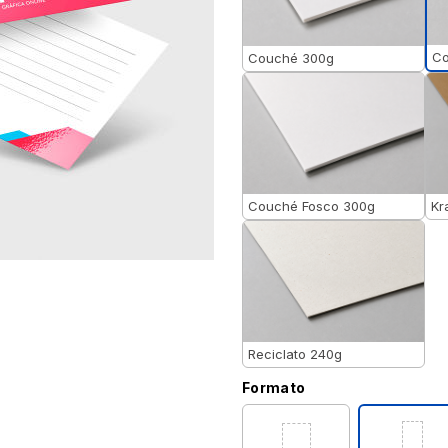
Co
Couché 300g
Couché Fosco 300g
Kr
Reciclato 240g
Formato