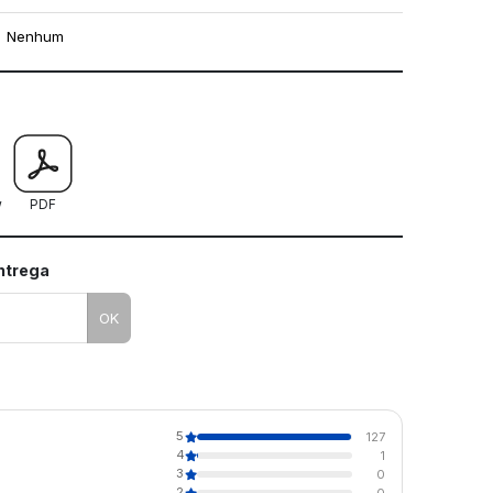
Nenhum
mo utilizar os nossos gabaritos
w
PDF
entrega
OK
5
127
4
1
3
0
2
0