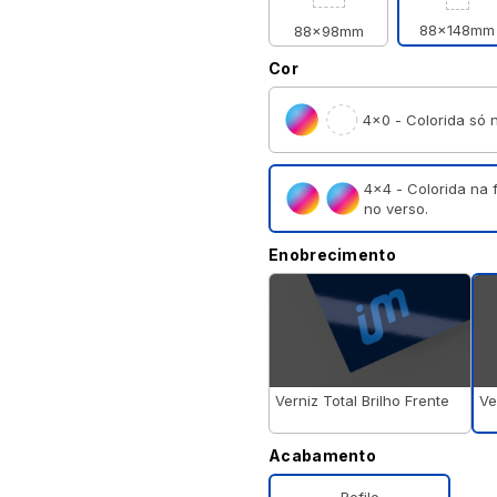
88x148mm
88x98mm
Cor
4×0 - Colorida só n
4×4 - Colorida na 
no verso.
Enobrecimento
Ve
Verniz Total Brilho Frente
Acabamento
Refile