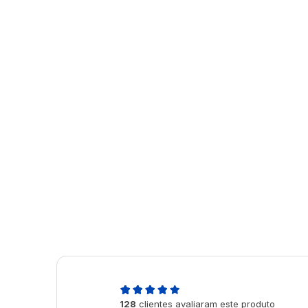
5,0
128
clientes avaliaram este produto
de 5