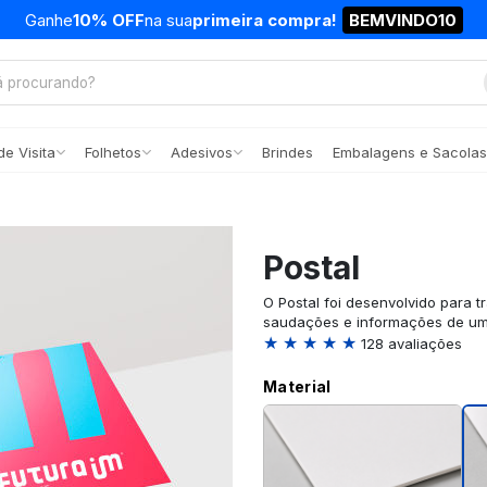
Ganhe
10% OFF
na sua
primeira compra!
BEMVINDO10
e Visita
Folhetos
Adesivos
Brindes
Embalagens e Sacolas
Postal
O Postal foi desenvolvido para t
saudações e informações de uma
★ ★ ★ ★ ★
128 avaliações
Material