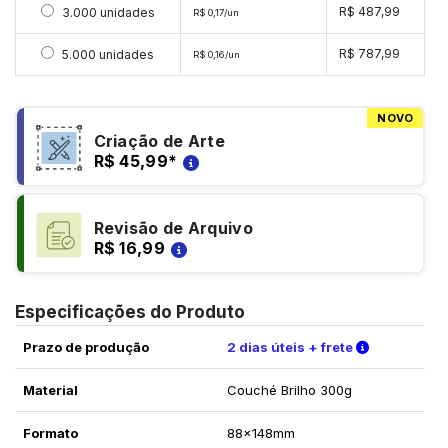
Selecionar 3000 unidades
R$ 487,99
3.000 unidades
R$ 0,17/un
Selecionar 5000 unidades
R$ 787,99
5.000 unidades
R$ 0,16/un
NOVO
Criação de Arte
R$ 45,99
*
Revisão de Arquivo
R$ 16,99
Especificações do Produto
Verifique a
Prazo de produção
2 dias úteis + frete
Material
Couché Brilho 300g
Formato
88x148mm