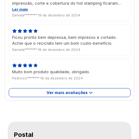
impressão, corte e cobertura do hot stamping ficaram
muito bons. Chegou antes do esperado, bem em tempo
Ler mais
pro Natal, estou muito satisfeita com o trabalho da Futura
Daniela********
19 de dezembro de 2024
atualmente.
Ficou pronto bem depressa, bem impresso e cortado.
Achei que o reciclato tem um bom custo-benefício.
Daniela********
18 de dezembro de 2024
Muito bom produto qualidade, obrigado.
Pedroso********
16 de dezembro de 2024
Ver mais avaliações
Postal