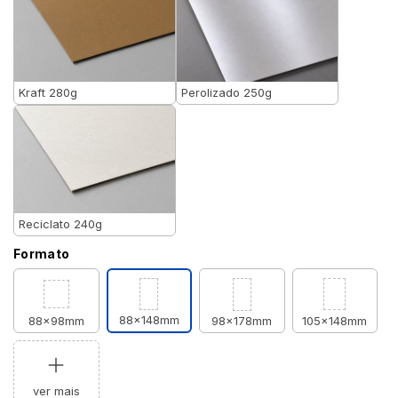
Kraft 280g
Perolizado 250g
Reciclato 240g
Formato
88x148mm
88x98mm
98x178mm
105x148mm
ver mais