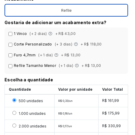
Refile
Gostaria de adicionar um acabamento extra?
1 Vinco
(+ 2 dias)
+ R$ 43,00
Corte Personalizado
(+ 3 dias)
+ R$ 118,00
Furo 4,7mm
(+ 1 dia)
+ R$ 13,00
Refile Tamanho Menor
(+ 1 dia)
+ R$ 13,00
Escolha a quantidade
Quantidade
Valor por unidade
Valor Total
Selecionar 500 unidades
R$ 161,99
500 unidades
R$ 0,33/un
Selecionar 1000 unidades
R$ 175,99
1.000 unidades
R$ 0,18/un
Selecionar 2000 unidades
R$ 330,99
2.000 unidades
R$ 0,17/un