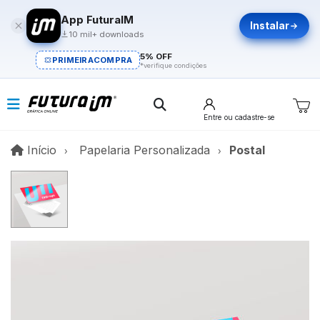
App FuturaIM
Instalar
10 mil+ downloads
5% OFF
PRIMEIRACOMPRA
*verifique condições
Entre
ou cadastre-se
Início
Início
Papelaria Personalizada
Postal