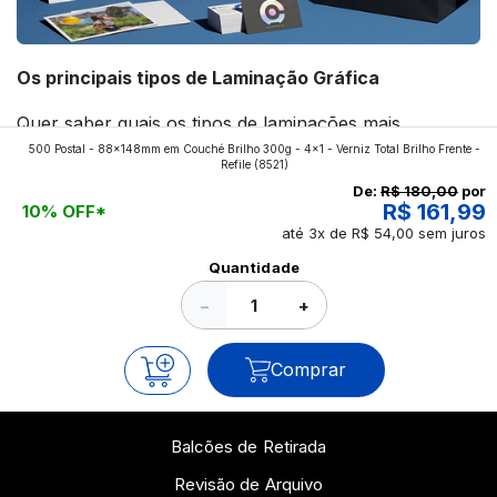
Os principais tipos de Laminação Gráfica
Quer saber quais os tipos de laminações mais
500 Postal - 88x148mm em Couché Brilho 300g - 4x1 - Verniz Total Brilho Frente -
aplicados nos impressos da gráfica FuturaIM? Então,
Refile
(8521)
continue a leitura que vamos revelar para você!
De:
R$ 180,00
por
R$ 161,99
10% OFF*
até 3x de R$ 54,00 sem juros
Ver todos os posts
Quantidade
−
+
Comprar
Balcões de Retirada
Revisão de Arquivo