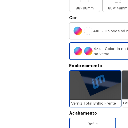
88x98mm
88x148mm
Cor
4×0 - Colorida só n
4×4 - Colorida na 
no verso.
Enobrecimento
La
Verniz Total Brilho Frente
Acabamento
Refile