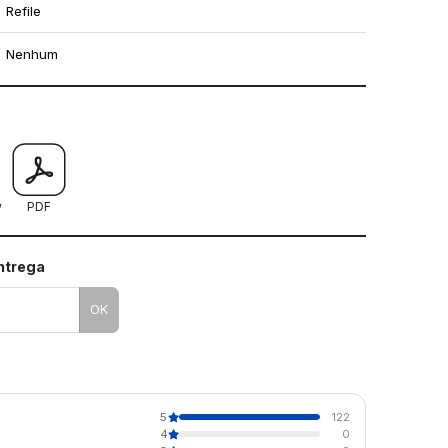
Refile
Nenhum
mo utilizar os nossos gabaritos
w
PDF
entrega
OK
5
122
4
0