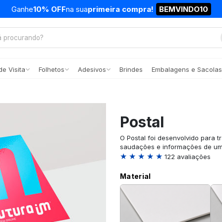
Ganhe
10% OFF
na sua
primeira compra!
BEMVINDO10
e Visita
Folhetos
Adesivos
Brindes
Embalagens e Sacolas
Postal
O Postal foi desenvolvido para t
saudações e informações de uma
★ ★ ★ ★ ★
122 avaliações
Material