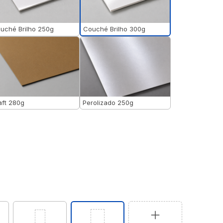
Couché Brilho 300g
uché Brilho 250g
aft 280g
Perolizado 250g