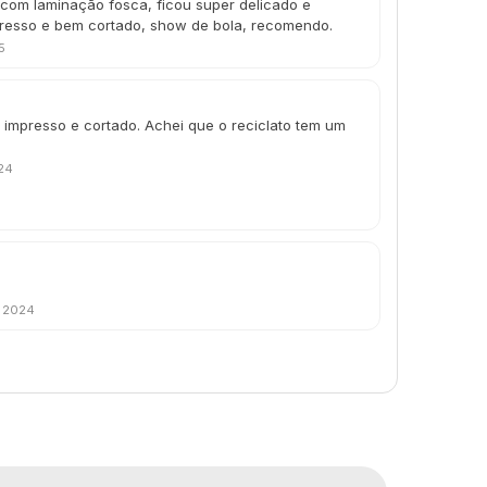
com laminação fosca, ficou super delicado e
resso e bem cortado, show de bola, recomendo.
5
impresso e cortado. Achei que o reciclato tem um
24
e 2024