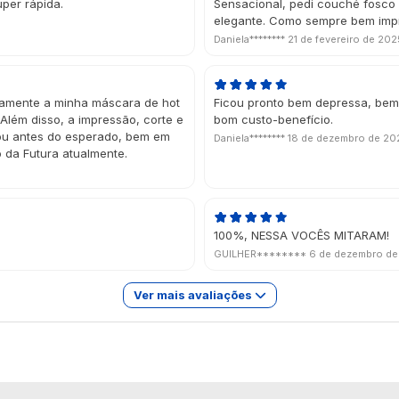
uper rápida.
Sensacional, pedi couché fosco 
elegante. Como sempre bem imp
Daniela********
21 de fevereiro de 202
itamente a minha máscara de hot
Ficou pronto bem depressa, bem 
Além disso, a impressão, corte e
bom custo-benefício.
gou antes do esperado, bem em
Daniela********
18 de dezembro de 20
o da Futura atualmente.
100%, NESSA VOCÊS MITARAM!
GUILHER********
6 de dezembro d
Ver mais avaliações