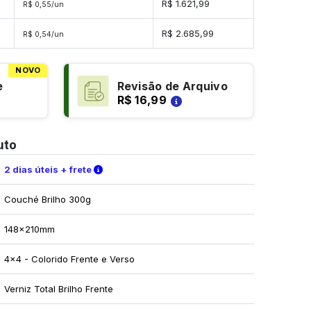
es
R$ 1.621,99
R$ 0,55/un
es
R$ 2.685,99
R$ 0,54/un
NOVO
e
Revisão de Arquivo
R$ 16,99
uto
Verifique as condições de entrega
2 dias úteis + frete
Couché Brilho 300g
148x210mm
4x4 - Colorido Frente e Verso
Verniz Total Brilho Frente