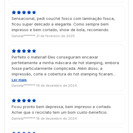
Sensacional, pedi couché fosco com laminação fosca,
ficou super delicado e elegante. Como sempre bem
impresso e bem cortado, show de bola, recomendo.
Daniela********
21 de fevereiro de 2025
Perfeito o material! Eles conseguiram encaixar
perfeitamente a minha máscara de hot stamping, embora
fosse particularmente complicada. Além disso, a
impressão, corte e cobertura do hot stamping ficaram
muito bons. Chegou antes do esperado, bem em tempo
Ler mais
pro Natal, estou muito satisfeita com o trabalho da Futura
Daniela********
19 de dezembro de 2024
atualmente.
Ficou pronto bem depressa, bem impresso e cortado.
Achei que o reciclato tem um bom custo-benefício.
Daniela********
18 de dezembro de 2024