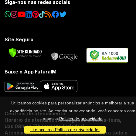
Siga-nos nas redes sociais
Site Seguro
RA 1000
Baixe o App FuturaIM
Utilizamos cookies para personalizar anúncios e melhorar a sua
experiência no site. Ao continuar navegando, você concorda com
Centrais de atendimento
a nossa
Política de privacidade
Horário de atendimento: segunda a sexta-feira,
das 08h às 17h (exceto feriados).
Li e aceito a Política de privacidade.
Atendimento via WhatsApp disponível para todo o