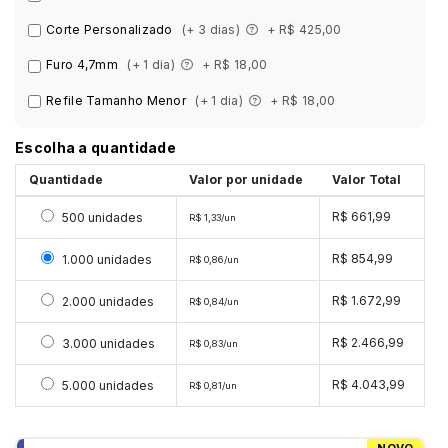
Corte Personalizado
(+ 3 dias)
+ R$ 425,00
Furo 4,7mm
(+ 1 dia)
+ R$ 18,00
Refile Tamanho Menor
(+ 1 dia)
+ R$ 18,00
Escolha a quantidade
Quantidade
Valor por unidade
Valor Total
Selecionar 500 unidades
R$ 661,99
500 unidades
R$ 1,33/un
Selecionar 1000 unidades
R$ 854,99
1.000 unidades
R$ 0,86/un
Selecionar 2000 unidades
R$ 1.672,99
2.000 unidades
R$ 0,84/un
Selecionar 3000 unidades
R$ 2.466,99
3.000 unidades
R$ 0,83/un
Selecionar 5000 unidades
R$ 4.043,99
5.000 unidades
R$ 0,81/un