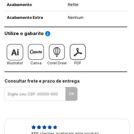
Acabamento
Refile
Acabamento Extra
Nenhum
Saiba como utilizar os nossos gabaritos
Utilize o gabarito
Illustrator
Canva
Corel Draw
PDF
Consultar frete e prazo de entrega
OK
5,0
120
clientes avaliaram este produto
de 5