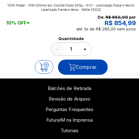
1000 Postal - 148x210mm em Couché Fosco 300g - 4x0 - Laminação Fosca e Verniz
aplicados nos impressos da gráfica FuturaIM? Então,
Localizado Frente e Verso - Refile
(9222)
continue a leitura que vamos revelar para você!
De:
R$ 950,00
por
R$ 854,99
10% OFF*
até 3x de R$ 285,00 sem juros
Ver todos os posts
Quantidade
−
+
Comprar
Balcões de Retirada
Revisão de Arquivo
Perguntas Frequentes
FuturaIM na Imprensa
Tutoriais