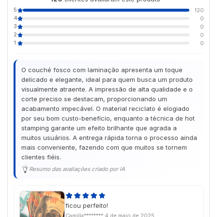
5
120
4
0
3
0
2
0
1
0
O couché fosco com laminação apresenta um toque
delicado e elegante, ideal para quem busca um produto
visualmente atraente. A impressão de alta qualidade e o
corte preciso se destacam, proporcionando um
acabamento impecável. O material reciclato é elogiado
por seu bom custo-benefício, enquanto a técnica de hot
stamping garante um efeito brilhante que agrada a
muitos usuários. A entrega rápida torna o processo ainda
mais conveniente, fazendo com que muitos se tornem
clientes fiéis.
Resumo das avaliações criado por IA
ficou perfeito!
Camilla********
4 de maio de 2025