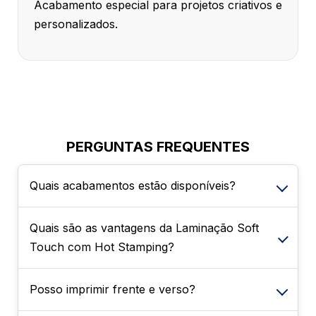
Acabamento especial para projetos criativos e
personalizados.
PERGUNTAS FREQUENTES
Quais acabamentos estão disponíveis?
Quais são as vantagens da Laminação Soft
É possível escolher entre Sem
Touch com Hot Stamping?
Enobrecimento, Verniz Localizado na frente e
Laminação Soft Touch com Hot Stamping.
Esses acabamentos agregam sofisticação e
Posso imprimir frente e verso?
Essa combinação oferece um toque
ajudam a destacar elementos importantes da
aveludado, maior proteção ao material e