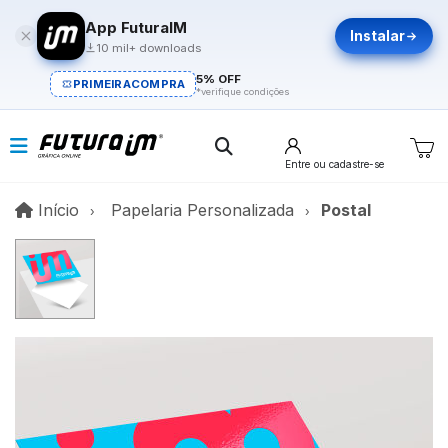
App FuturaIM
Instalar
10 mil+ downloads
5% OFF
PRIMEIRACOMPRA
*verifique condições
Entre
ou cadastre-se
Início
Início
Papelaria Personalizada
Postal