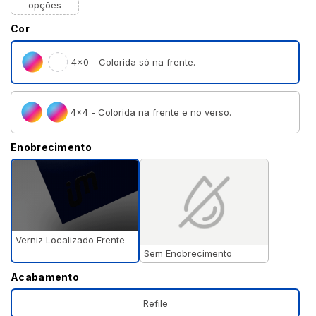
opções
Cor
4×0 - Colorida só na frente.
4×4 - Colorida na frente e no verso.
Enobrecimento
Verniz Localizado Frente
Sem Enobrecimento
Acabamento
Refile