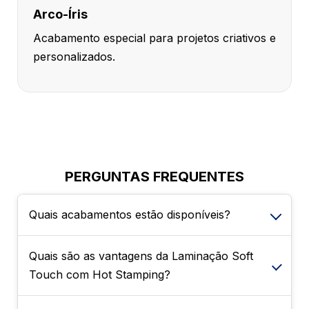
Arco-Íris
Acabamento especial para projetos criativos e
personalizados.
PERGUNTAS FREQUENTES
Quais acabamentos estão disponíveis?
Quais são as vantagens da Laminação Soft
É possível escolher entre Sem
Touch com Hot Stamping?
Enobrecimento, Verniz Localizado na frente e
Laminação Soft Touch com Hot Stamping.
Esses acabamentos agregam sofisticação e