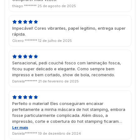
thiago ********
25 de agosto de 2025
Impecável! Cores vibrantes, papel legitimo, entrega super
rápida.
Cícero ********
12 de julho de 2025
Sensacional, pedi couché fosco com laminação fosca,
ficou super delicado e elegante. Como sempre bem
impresso e bem cortado, show de bola, recomendo.
Daniela********
21 de fevereiro de 2025
Perfeito o material! Eles conseguiram encaixar
perfeitamente a minha máscara de hot stamping, embora
fosse particularmente complicada. Além disso, a
impressão, corte e cobertura do hot stamping ficaram
muito bons. Chegou antes do esperado, bem em tempo
Ler mais
pro Natal, estou muito satisfeita com o trabalho da Futura
Daniela********
19 de dezembro de 2024
atualmente.