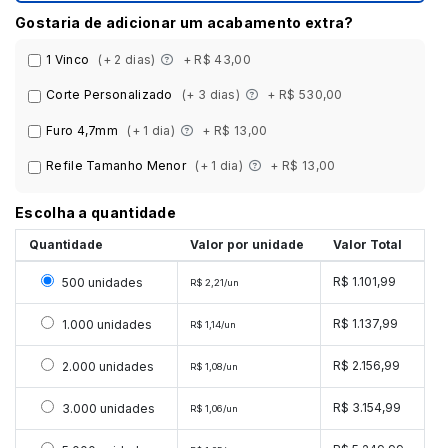
Gostaria de adicionar um acabamento extra?
1 Vinco
(+ 2 dias)
+ R$ 43,00
Corte Personalizado
(+ 3 dias)
+ R$ 530,00
Furo 4,7mm
(+ 1 dia)
+ R$ 13,00
Refile Tamanho Menor
(+ 1 dia)
+ R$ 13,00
Escolha a quantidade
Quantidade
Valor por unidade
Valor Total
Selecionar 500 unidades
R$ 1.101,99
500 unidades
R$ 2,21/un
Selecionar 1000 unidades
R$ 1.137,99
1.000 unidades
R$ 1,14/un
Selecionar 2000 unidades
R$ 2.156,99
2.000 unidades
R$ 1,08/un
Selecionar 3000 unidades
R$ 3.154,99
3.000 unidades
R$ 1,06/un