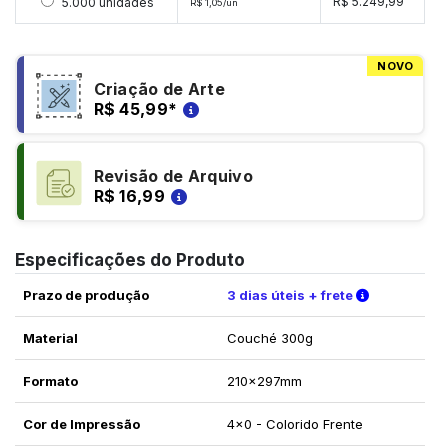
Selecionar 5000 unidades
R$ 5.249,99
5.000 unidades
R$ 1,05/un
NOVO
Criação de Arte
R$ 45,99
*
Revisão de Arquivo
R$ 16,99
Especificações do Produto
Verifique a
Prazo de produção
3 dias úteis + frete
Material
Couché 300g
Formato
210x297mm
Cor de Impressão
4x0 - Colorido Frente