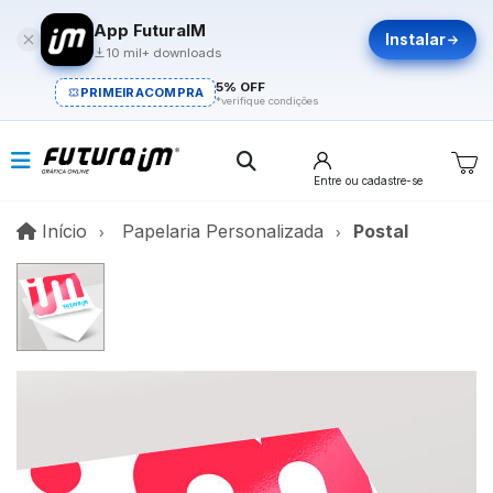
App FuturaIM
Instalar
10 mil+ downloads
5% OFF
PRIMEIRACOMPRA
*verifique condições
Entre
ou cadastre-se
Início
Início
Papelaria Personalizada
Postal