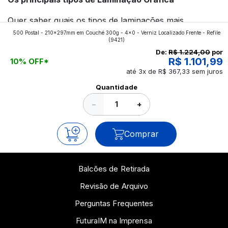
Quer saber quais os tipos de laminações mais
500 Postal - 210x297mm em Couché 300g - 4x0 - Verniz Localizado Frente - Refile
aplicados nos impressos da gráfica FuturaIM? Então,
(9421)
continue a leitura que vamos revelar para você!
De:
R$ 1.224,00
por
R$ 1.101,99
10% OFF*
até 3x de R$ 367,33 sem juros
Ver todos os posts
Quantidade
−
+
Comprar
Balcões de Retirada
Revisão de Arquivo
Perguntas Frequentes
FuturaIM na Imprensa