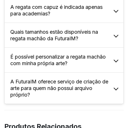
A regata com capuz é indicada apenas
A FuturaIM oferece tamanhos adulto (P ao
para academias?
XG) e infantil; confira especificamente na
página do produto.
Quais tamanhos estão disponíveis na
Não, pode ser usada em colégios, eventos
regata machão da FuturaIM?
esportivos, times, interclasses, festas e uso
casual.
É possível personalizar a regata machão
Oferecemos tamanhos variados,
com minha própria arte?
normalmente do P ao XL4, permitindo
pedidos que atendam diferentes perfis e
necessidades.
A FuturaIM oferece serviço de criação de
Sim! Você pode enviar seu arquivo
arte para quem não possui arquivo
personalizado, seguindo as instruções de
próprio?
sangria, corte e área de segurança do
gabarito disponível no site.
Sim, o serviço “Designer IMbatível”
desenvolve a arte personalizada conforme
Produtos Relacionados