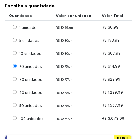
Escolha a quantidade
Quantidade
Valor por unidade
Valor Total
Selecionar 1 unidade
R$ 30,99
1 unidade
R$ 30,99/un
Selecionar 5 unidades
R$ 153,99
5 unidades
R$ 30,80/un
Selecionar 10 unidades
R$ 307,99
10 unidades
R$ 30,80/un
Selecionar 20 unidades
R$ 614,99
20 unidades
R$ 30,75/un
Selecionar 30 unidades
R$ 922,99
30 unidades
R$ 30,77/un
Selecionar 40 unidades
R$ 1.229,99
40 unidades
R$ 30,75/un
Selecionar 50 unidades
R$ 1.537,99
50 unidades
R$ 30,76/un
Selecionar 100 unidades
R$ 3.073,99
100 unidades
R$ 30,74/un
NOVO