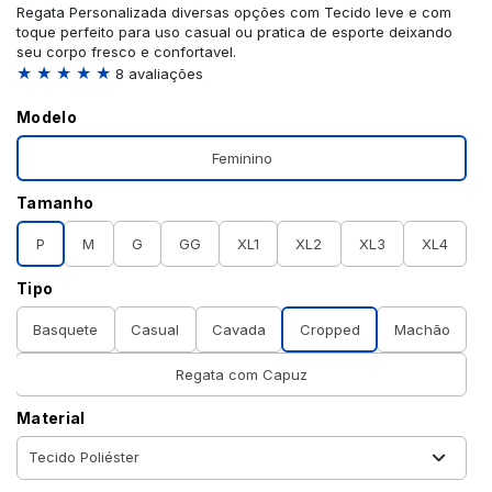
Regata Personalizada diversas opções com Tecido leve e com
toque perfeito para uso casual ou pratica de esporte deixando
seu corpo fresco e confortavel.
★ ★ ★ ★ ★
8 avaliações
Modelo
Feminino
Tamanho
P
M
G
GG
XL1
XL2
XL3
XL4
Tipo
Basquete
Casual
Cavada
Cropped
Machão
Regata com Capuz
Material