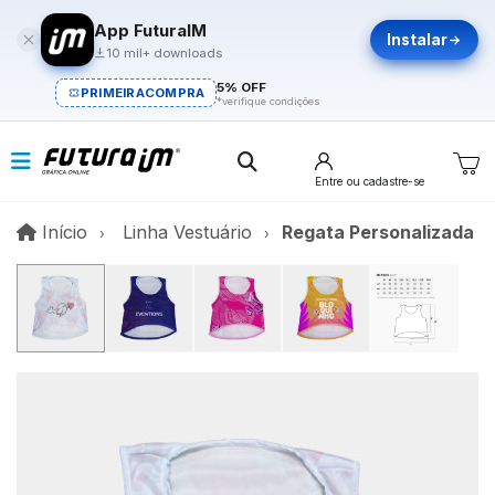
App FuturaIM
Instalar
10 mil+ downloads
5% OFF
PRIMEIRACOMPRA
*verifique condições
Entre
ou cadastre-se
Início
Início
Linha Vestuário
Regata Personalizada