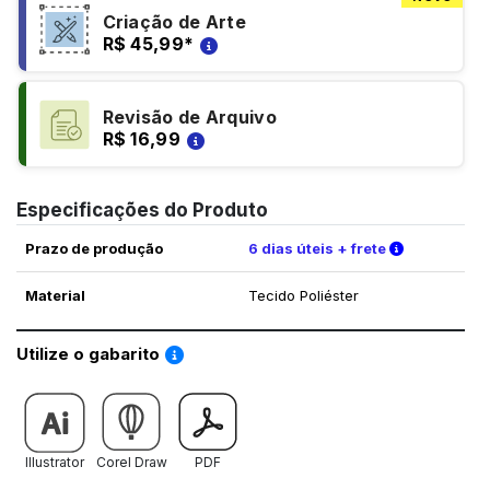
Criação de Arte
R$ 45,99
*
Revisão de Arquivo
R$ 16,99
Especificações do Produto
Verifique a
Prazo de produção
6 dias úteis + frete
Material
Tecido Poliéster
Saiba como utilizar os nossos gabaritos
Utilize o gabarito
Illustrator
Corel Draw
PDF