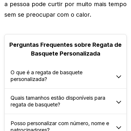
a pessoa pode curtir por muito mais tempo 
sem se preocupar com o calor.
Perguntas Frequentes sobre Regata de
Basquete Personalizada
O que é a regata de basquete
personalizada?
Quais tamanhos estão disponíveis para
É uma peça esportiva feita sob medida, com
regata de basquete?
possibilidade de incluir design, nome, número
e logotipo da equipe.
Posso personalizar com número, nome e
Disponível para adultos nos tamanhos P ao
patrocinadores?