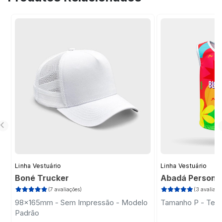
sua ideia, tornando o processo prático e
profissional.
Linha Vestuário
Linha Vestuário
Boné Trucker
Abadá Persona
(7 avaliações)
(3 avaliaçõ
98x165mm - Sem Impressão - Modelo
Tamanho P - Teci
Padrão