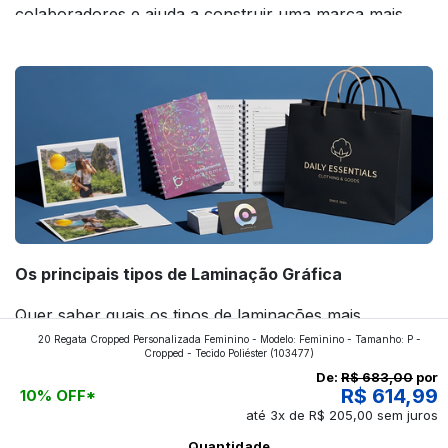
colaboradores e ajuda a construir uma marca mais
forte! Confira!
Os principais tipos de Laminação Gráfica
Quer saber quais os tipos de laminações mais
20 Regata Cropped Personalizada Feminino - Modelo: Feminino - Tamanho: P -
aplicados nos impressos da gráfica FuturaIM? Então,
Cropped - Tecido Poliéster
(103477)
continue a leitura que vamos revelar para você!
De:
R$ 683,00
por
R$ 614,99
10% OFF*
até 3x de R$ 205,00 sem juros
Ver todos os posts
Quantidade