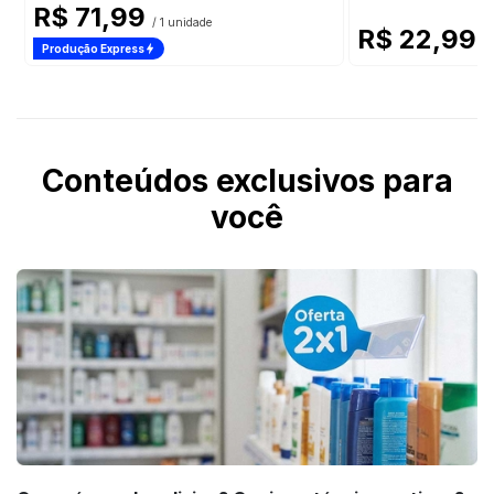
R$ 71,99
/ 1 unidade
R$ 22,99
/ 
Produção Express
Conteúdos exclusivos para
você