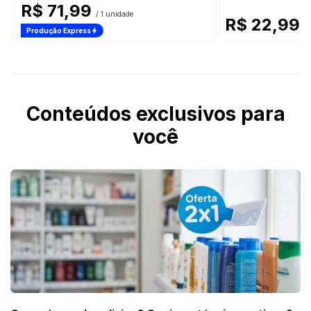
R$ 71,99
/ 1 unidade
R$ 22,99
/ 
Produção Express
Conteúdos exclusivos para
você