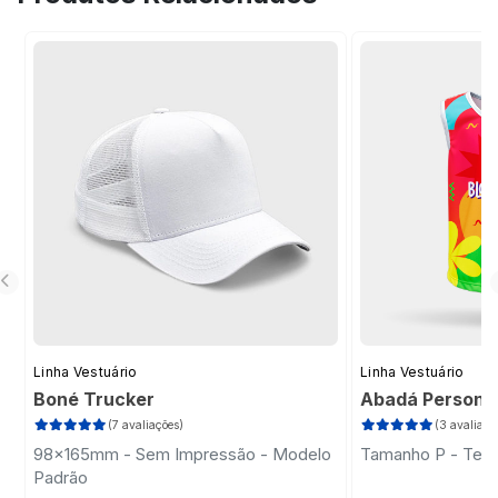
sua ideia, tornando o processo prático e
profissional.
Linha Vestuário
Linha Vestuário
Boné Trucker
Abadá Persona
(7 avaliações)
(3 avaliaçõ
98x165mm - Sem Impressão - Modelo
Tamanho P - Teci
Padrão