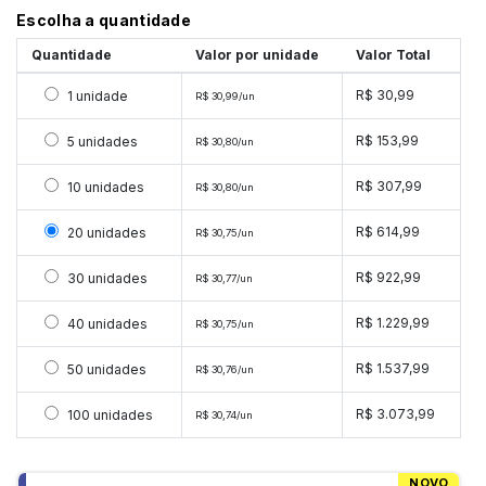
Escolha a quantidade
Quantidade
Valor por unidade
Valor Total
Selecionar 1 unidade
R$ 30,99
1 unidade
R$ 30,99/un
Selecionar 5 unidades
R$ 153,99
5 unidades
R$ 30,80/un
Selecionar 10 unidades
R$ 307,99
10 unidades
R$ 30,80/un
Selecionar 20 unidades
R$ 614,99
20 unidades
R$ 30,75/un
Selecionar 30 unidades
R$ 922,99
30 unidades
R$ 30,77/un
Selecionar 40 unidades
R$ 1.229,99
40 unidades
R$ 30,75/un
Selecionar 50 unidades
R$ 1.537,99
50 unidades
R$ 30,76/un
Selecionar 100 unidades
R$ 3.073,99
100 unidades
R$ 30,74/un
NOVO