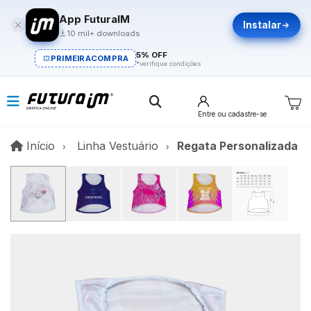
App FuturaIM
Instalar
10 mil+ downloads
5% OFF
PRIMEIRACOMPRA
*verifique condições
Entre
ou cadastre-se
Início
Início
Linha Vestuário
Regata Personalizada