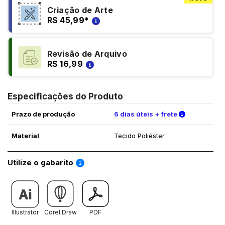
Criação de Arte
R$ 45,99
*
Revisão de Arquivo
R$ 16,99
Especificações do Produto
Verifique a
Prazo de produção
6 dias úteis + frete
Material
Tecido Poliéster
Saiba como utilizar os nossos gabaritos
Utilize o gabarito
Illustrator
Corel Draw
PDF