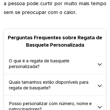
a pessoa pode curtir por muito mais tempo 
sem se preocupar com o calor.
Perguntas Frequentes sobre Regata de
Basquete Personalizada
O que é a regata de basquete
personalizada?
Quais tamanhos estão disponíveis para
É uma peça esportiva feita sob medida, com
regata de basquete?
possibilidade de incluir design, nome, número
e logotipo da equipe.
Posso personalizar com número, nome e
Disponível para adultos nos tamanhos P ao
patrocinadores?