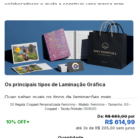
colaboradores e ajuda a construir uma marca mais
forte! Confira!
Os principais tipos de Laminação Gráfica
Quer saber quais os tipos de laminações mais
20 Regata Cropped Personalizada Feminino - Modelo: Feminino - Tamanho: GG -
aplicados nos impressos da gráfica FuturaIM? Então,
Cropped - Tecido Poliéster
(103501)
continue a leitura que vamos revelar para você!
De:
R$ 683,00
por
R$ 614,99
10% OFF*
até 3x de R$ 205,00 sem juros
Ver todos os posts
Quantidade