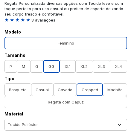
Regata Personalizada diversas opções com Tecido leve e com
toque perfeito para uso casual ou pratica de esporte deixando
seu corpo fresco e confortavel.
★ ★ ★ ★ ★
8 avaliações
Modelo
Feminino
Tamanho
P
M
G
GG
XL1
XL2
XL3
XL4
Tipo
Basquete
Casual
Cavada
Cropped
Machão
Regata com Capuz
Material