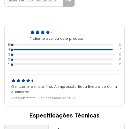
4,0
1
cliente avaliou este produto
de 5
5
0
4
1
3
0
2
0
1
0
O material é muito fino. A impressão ficou linda e de ótima
qualidade.
Jessyel********
16 de dezembro de 2024
Especificações Técnicas