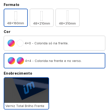
Formato
48x160mm
48x210mm
48x310mm
Cor
4×0 - Colorida só na frente.
4×4 - Colorida na frente e no verso.
Enobrecimento
Verniz Total Brilho Frente