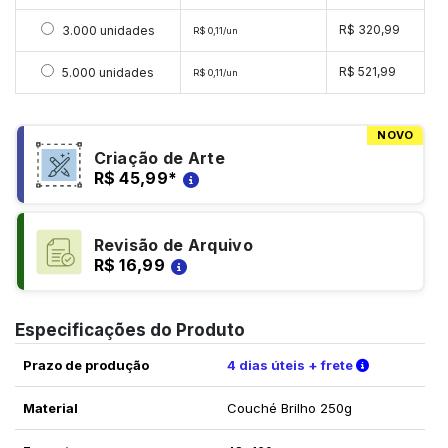
Selecionar 3000 unidades
R$ 320,99
3.000 unidades
R$ 0,11/un
Selecionar 5000 unidades
R$ 521,99
5.000 unidades
R$ 0,11/un
NOVO
Criação de Arte
R$ 45,99
*
Revisão de Arquivo
R$ 16,99
Especificações do Produto
Verifique a
Prazo de produção
4 dias úteis + frete
Material
Couché Brilho 250g