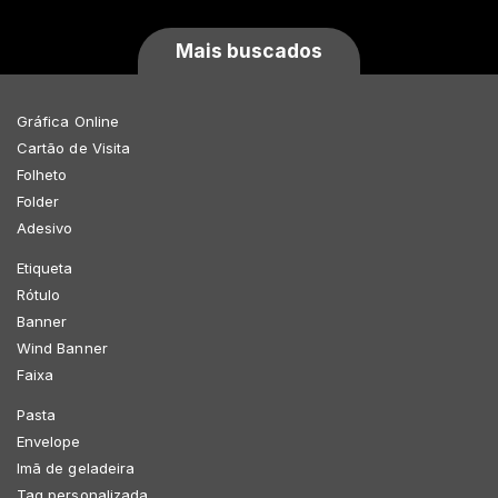
Mais buscados
Gráfica Online
Cartão de Visita
Folheto
Folder
Adesivo
Etiqueta
Rótulo
Banner
Wind Banner
Faixa
Pasta
Envelope
Imã de geladeira
Tag personalizada