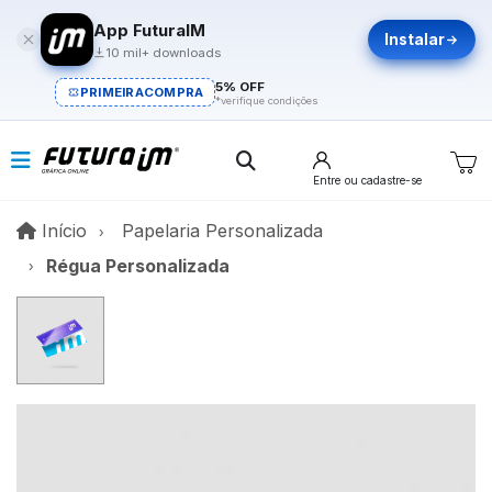
App FuturaIM
Instalar
10 mil+ downloads
5% OFF
PRIMEIRACOMPRA
*verifique condições
Entre
ou cadastre-se
Início
Início
Papelaria Personalizada
Régua Personalizada