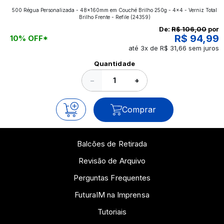
500 Régua Personalizada - 48x160mm em Couché Brilho 250g - 4x4 - Verniz Total
aplicados nos impressos da gráfica FuturaIM? Então,
Brilho Frente - Refile
(24359)
continue a leitura que vamos revelar para você!
De:
R$ 106,00
por
R$ 94,99
10% OFF*
até 3x de R$ 31,66 sem juros
Ver todos os posts
Quantidade
−
+
Comprar
Balcões de Retirada
Revisão de Arquivo
Perguntas Frequentes
FuturaIM na Imprensa
Tutoriais