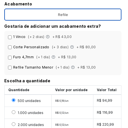
Acabamento
Refile
Gostaria de adicionar um acabamento extra?
1 Vinco
(+ 2 dias)
+ R$ 43,00
Corte Personalizado
(+ 3 dias)
+ R$ 80,00
Furo 4,7mm
(+ 1 dia)
+ R$ 13,00
Refile Tamanho Menor
(+ 1 dia)
+ R$ 13,00
Escolha a quantidade
Quantidade
Valor por unidade
Valor Total
Selecionar 500 unidades
R$ 94,99
500 unidades
R$ 0,19/un
Selecionar 1000 unidades
R$ 116,99
1.000 unidades
R$ 0,12/un
Selecionar 2000 unidades
R$ 220,99
2.000 unidades
R$ 0,12/un