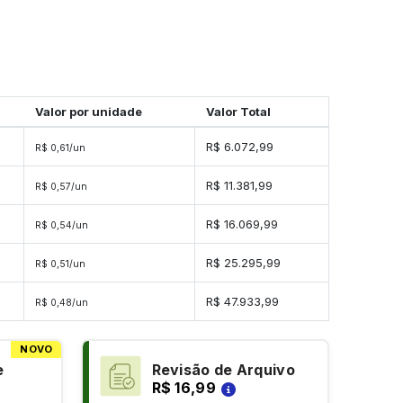
Valor por unidade
Valor Total
des
R$ 6.072,99
R$ 0,61/un
ades
R$ 11.381,99
R$ 0,57/un
ades
R$ 16.069,99
R$ 0,54/un
ades
R$ 25.295,99
R$ 0,51/un
dades
R$ 47.933,99
R$ 0,48/un
NOVO
e
Revisão de Arquivo
R$ 16,99