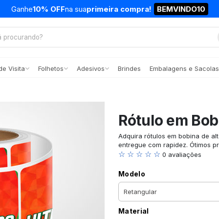
Ganhe
10% OFF
na sua
primeira compra!
BEMVINDO10
e Visita
Folhetos
Adesivos
Brindes
Embalagens e Sacolas
Rótulo em Bob
Adquira rótulos em bobina de al
entregue com rapidez. Ótimos pr
☆ ☆ ☆ ☆ ☆
0 avaliações
Modelo
Material