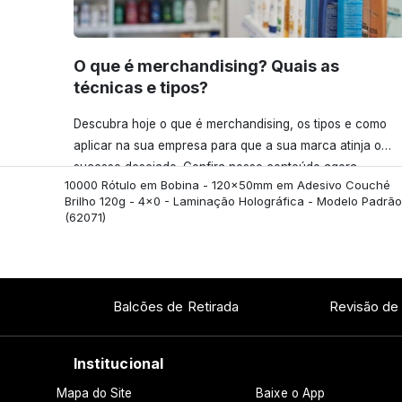
O que é merchandising? Quais as
técnicas e tipos?
Descubra hoje o que é merchandising, os tipos e como
aplicar na sua empresa para que a sua marca atinja o
sucesso desejado. Confira nosso conteúdo agora
10000 Rótulo em Bobina - 120x50mm em Adesivo Couché
mesmo!
Brilho 120g - 4x0 - Laminação Holográfica - Modelo Padrão
(62071)
Balcões de Retirada
Revisão de
Institucional
Mapa do Site
Baixe o App