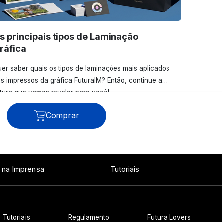
s principais tipos de Laminação
ráfica
er saber quais os tipos de laminações mais aplicados
s impressos da gráfica FuturaIM? Então, continue a
itura que vamos revelar para você!
Comprar
Ver todos os posts
 na Imprensa
Tutoriais
 Tutoriais
Regulamento
Futura Lovers