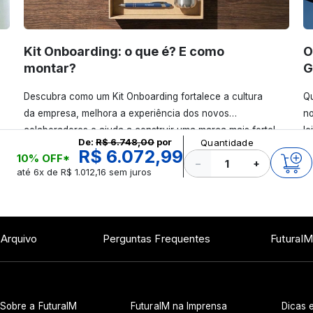
Kit Onboarding: o que é? E como
O
montar?
G
Descubra como um Kit Onboarding fortalece a cultura
Qu
da empresa, melhora a experiência dos novos
no
colaboradores e ajuda a construir uma marca mais forte!
le
De:
R$ 6.748,00
por
Quantidade
Confira!
R$ 6.072,99
10% OFF*
−
+
até 6x de R$ 1.012,16 sem juros
 Arquivo
Perguntas Frequentes
FuturaIM
Sobre a FuturaIM
FuturaIM na Imprensa
Dicas e