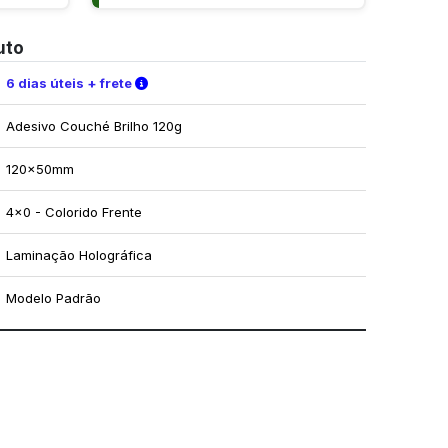
uto
Verifique as condições de entrega
6 dias úteis + frete
Adesivo Couché Brilho 120g
120x50mm
4x0 - Colorido Frente
Laminação Holográfica
Modelo Padrão
mo utilizar os nossos gabaritos