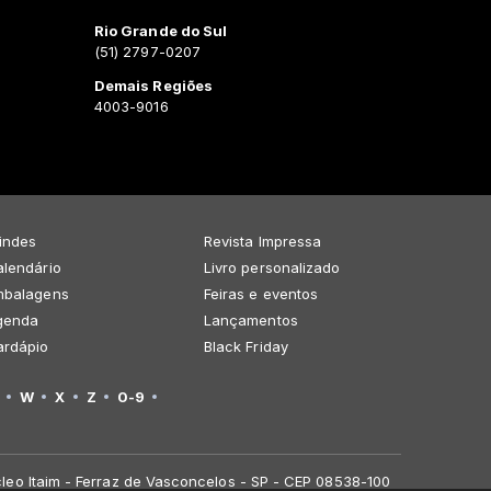
Rio Grande do Sul
(51) 2797-0207
Demais Regiões
4003-9016
indes
Revista Impressa
lendário
Livro personalizado
mbalagens
Feiras e eventos
genda
Lançamentos
ardápio
Black Friday
W
X
Z
0-9
leo Itaim - Ferraz de Vasconcelos - SP - CEP 08538-100