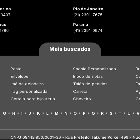
arina
Rio de Janeiro
-9407
(21) 2391-7675
uco
Paraná
-1780
(41) 2391-0974
Mais buscados
Pasta
Sacola Personalizada
Br
Envelope
Bloco de notas
Ca
Imã de geladeira
Talão de pedidos
E
Tag personalizada
Caneta
A
Cartela para bijouteria
Chaveiro
C
G
H
I
J
K
L
M
N
O
P
Q
R
S
T
U
V
CNPJ 08.142.850/0001-36 - Rua Prefeito Takume Koike, 499 - Núc