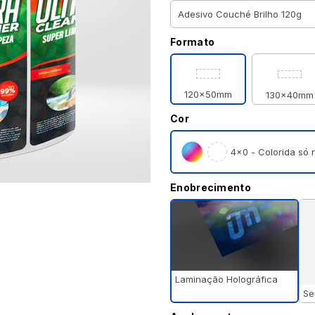
Formato
120x50mm
130x40mm
Cor
4×0 - Colorida só n
Enobrecimento
Laminação Holográfica
Se