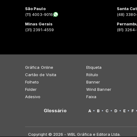
São Paulo
Santa Cat
(11) 4003-9016
(48) 3380
Minas Gerais
Pernamb
(31) 2391-4559
(81) 3264
Gráfica Online
Etiqueta
Cartão de Visita
Rótulo
Folheto
Banner
Folder
Wind Banner
Adesivo
Faixa
Glossário
A
B
C
D
E
F
Copyright © 2026 - WBL Gráfica e Editora Ltda.