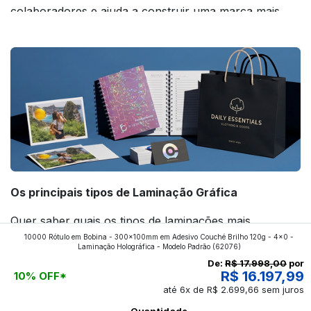
colaboradores e ajuda a construir uma marca mais
forte! Confira!
Os principais tipos de Laminação Gráfica
Quer saber quais os tipos de laminações mais
10000 Rótulo em Bobina - 300x100mm em Adesivo Couché Brilho 120g - 4x0 -
aplicados nos impressos da gráfica FuturaIM? Então,
Laminação Holográfica - Modelo Padrão
(62076)
continue a leitura que vamos revelar para você!
De:
R$ 17.998,00
por
R$ 16.197,99
10% OFF*
até 6x de R$ 2.699,66 sem juros
Ver todos os posts