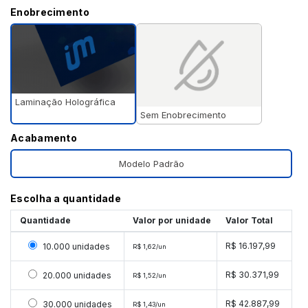
Enobrecimento
Laminação Holográfica
Sem Enobrecimento
Acabamento
Modelo Padrão
Escolha a quantidade
Quantidade
Valor por unidade
Valor Total
Selecionar 10000 unidades
R$ 16.197,99
10.000 unidades
R$ 1,62/un
Selecionar 20000 unidades
R$ 30.371,99
20.000 unidades
R$ 1,52/un
Selecionar 30000 unidades
R$ 42.887,99
30.000 unidades
R$ 1,43/un