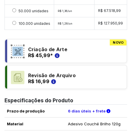
Selecionar 50000 unidades
R$ 67.518,99
50.000 unidades
R$ 1,36/un
Selecionar 100000 unidades
R$ 127.950,99
100.000 unidades
R$ 1,28/un
NOVO
Criação de Arte
R$ 45,99
*
Revisão de Arquivo
R$ 16,99
Especificações do Produto
Verifique a
Prazo de produção
6 dias úteis + frete
Material
Adesivo Couché Brilho 120g