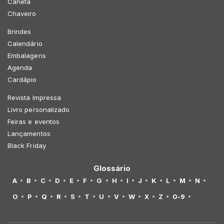
Caneta
Chaveiro
Brindes
Calendário
Embalagens
Agenda
Cardápio
Revista Impressa
Livro personalizado
Feiras e eventos
Lançamentos
Black Friday
Glossário
A
B
C
D
E
F
G
H
I
J
K
L
M
N
O
P
Q
R
S
T
U
V
W
X
Z
0-9