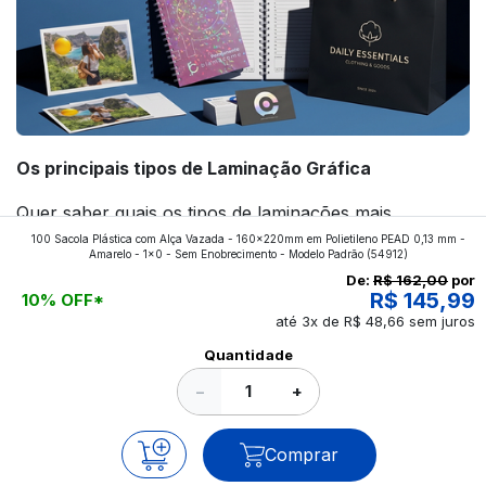
Os principais tipos de Laminação Gráfica
Quer saber quais os tipos de laminações mais
100 Sacola Plástica com Alça Vazada - 160x220mm em Polietileno PEAD 0,13 mm -
aplicados nos impressos da gráfica FuturaIM? Então,
Amarelo - 1x0 - Sem Enobrecimento - Modelo Padrão
(54912)
continue a leitura que vamos revelar para você!
De:
R$ 162,00
por
R$ 145,99
10% OFF*
até 3x de R$ 48,66 sem juros
Ver todos os posts
Quantidade
−
+
Comprar