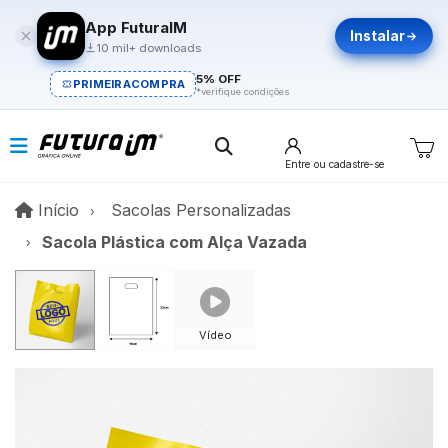
App FuturaIM
Instalar
10 mil+ downloads
5% OFF
PRIMEIRACOMPRA
*verifique condições
Entre
ou cadastre-se
Início
Início
Sacolas Personalizadas
Sacola Plástica com Alça Vazada
Vídeo