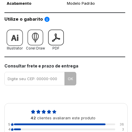
Acabamento
Modelo Padrão
Saiba como utilizar os nossos gabaritos
Utilize o gabarito
Illustrator
Corel Draw
PDF
Consultar frete e prazo de entrega
OK
4,9
42
clientes avaliaram este produto
de 5
5
38
4
3