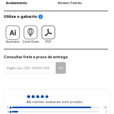
Acabamento
Modelo Padrão
Saiba como utilizar os nossos gabaritos
Utilize o gabarito
Illustrator
Corel Draw
PDF
Consultar frete e prazo de entrega
OK
4,9
42
clientes avaliaram este produto
de 5
5
38
4
3