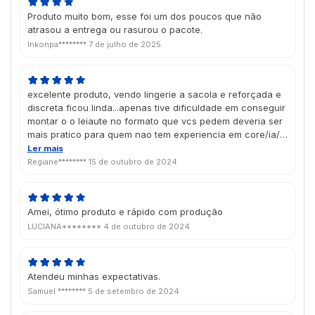
Produto muito bom, esse foi um dos poucos que não
atrasou a entrega ou rasurou o pacote.
Inkonpa********
7 de julho de 2025
excelente produto, vendo lingerie a sacola e reforçada e
discreta ficou linda...apenas tive dificuldade em conseguir
montar o o leiaute no formato que vcs pedem deveria ser
mais pratico para quem nao tem experiencia em core/ia/
enfim tirando isso ficou linda.
Ler mais
Regiane********
15 de outubro de 2024
Amei, ótimo produto e rápido com produção
LUCIANA********
4 de outubro de 2024
Atendeu minhas expectativas.
Samuel ********
5 de setembro de 2024