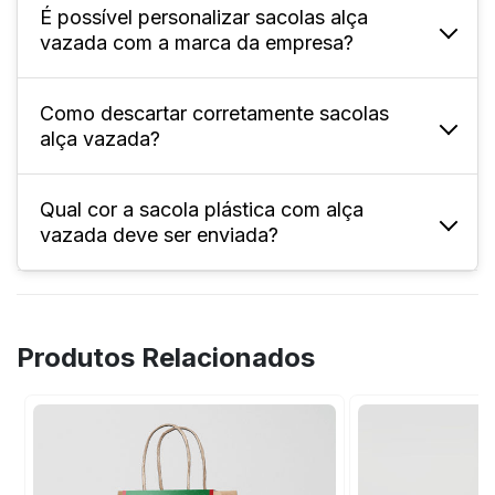
transporte.
É possível personalizar sacolas alça
Oferecer esse tipo de sacola garante
vazada com a marca da empresa?
praticidade no transporte de produtos pelos
seus clientes, além de transmitir
profissionalismo da marca.
Como descartar corretamente sacolas
Sim! A personalização é feita na arte que
alça vazada?
desejar e a impressão pode ser feita nas
cores: azul, branco, dourado, prata, rosa,
verde ou vermelho.
Qual cor a sacola plástica com alça
As sacolas plásticas devem ser descartadas
vazada deve ser enviada?
em lixo reciclável, específico para plástico.
Aqui na FuturaIM, elas devem ser enviadas
com a cor preta.
Produtos Relacionados