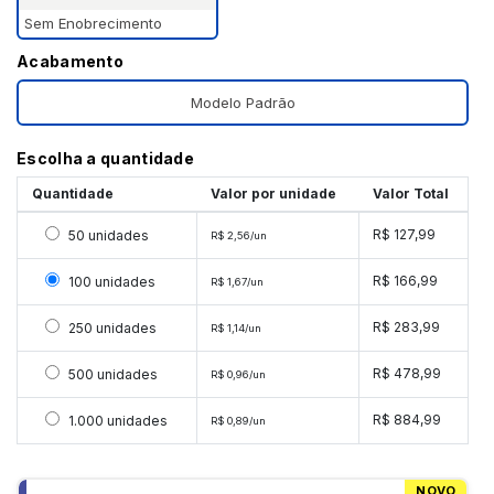
Sem Enobrecimento
Acabamento
Modelo Padrão
Escolha a quantidade
Quantidade
Valor por unidade
Valor Total
Selecionar 50 unidades
R$ 127,99
50 unidades
R$ 2,56/un
Selecionar 100 unidades
R$ 166,99
100 unidades
R$ 1,67/un
Selecionar 250 unidades
R$ 283,99
250 unidades
R$ 1,14/un
Selecionar 500 unidades
R$ 478,99
500 unidades
R$ 0,96/un
Selecionar 1000 unidades
R$ 884,99
1.000 unidades
R$ 0,89/un
NOVO