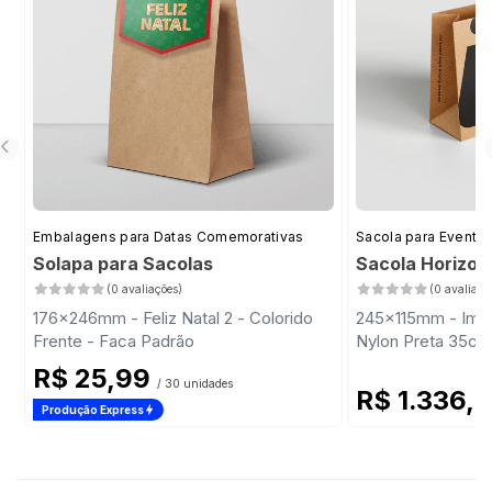
Embalagens para Datas Comemorativas
Sacola para Evento
Solapa para Sacolas
Sacola Horizon
(0 avaliações)
(0 avaliaçõ
176x246mm - Feliz Natal 2 - Colorido
245x115mm - Impr
Frente - Faca Padrão
Nylon Preta 35cm
R$ 25,99
/ 30 unidades
R$ 1.336,
Produção Express