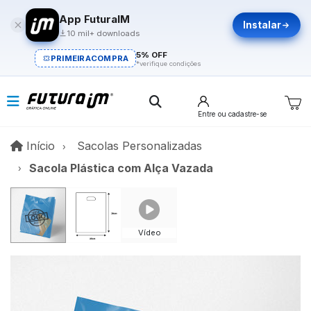
App FuturaIM
Instalar
10 mil+ downloads
5% OFF
PRIMEIRACOMPRA
*verifique condições
Entre
ou cadastre-se
Início
Início
Sacolas Personalizadas
Sacola Plástica com Alça Vazada
Vídeo