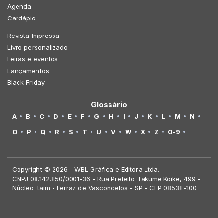
Agenda
Cardápio
Revista Impressa
Livro personalizado
Feiras e eventos
Lançamentos
Black Friday
Glossário
A
B
C
D
E
F
G
H
I
J
K
L
M
N
O
P
Q
R
S
T
U
V
W
X
Z
0-9
Copyright © 2026 - WBL Gráfica e Editora Ltda.
CNPJ 08.142.850/0001-36 - Rua Prefeito Takume Koike, 499 -
Núcleo Itaim - Ferraz de Vasconcelos - SP - CEP 08538-100