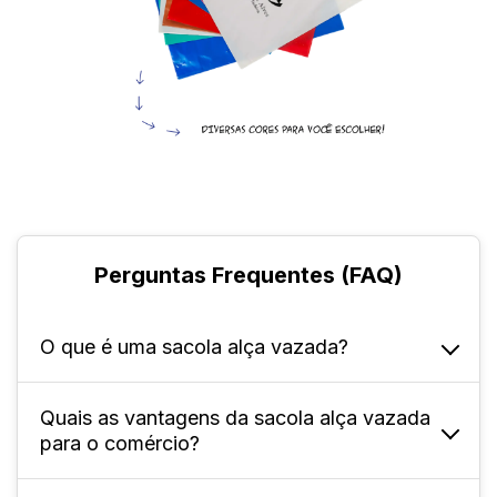
Perguntas Frequentes (FAQ)
O que é uma sacola alça vazada?
Quais as vantagens da sacola alça vazada
Ela é um tipo de sacola produzida em
para o comércio?
polietileno de baixa densidade (PEBD), que
conta com uma alça que facilita o seu