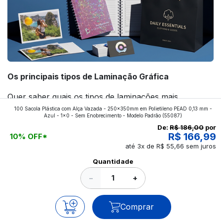
Os principais tipos de Laminação Gráfica
Quer saber quais os tipos de laminações mais
100 Sacola Plástica com Alça Vazada - 250x350mm em Polietileno PEAD 0,13 mm -
aplicados nos impressos da gráfica FuturaIM? Então,
Azul - 1x0 - Sem Enobrecimento - Modelo Padrão
(55087)
continue a leitura que vamos revelar para você!
De:
R$ 186,00
por
R$ 166,99
10% OFF*
até 3x de R$ 55,66 sem juros
Ver todos os posts
Quantidade
−
+
Comprar