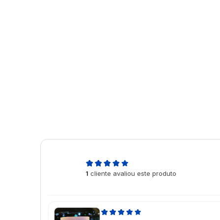
5,0
1
cliente avaliou este produto
de 5