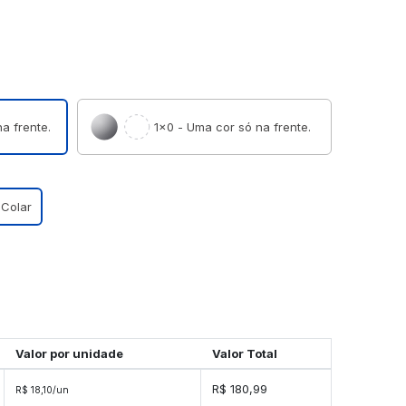
a frente.
1×0 - Uma cor só na frente.
 Colar
Valor por unidade
Valor Total
R$ 180,99
R$ 18,10/un