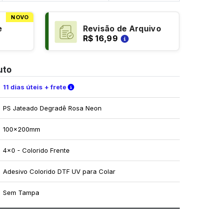
NOVO
e
Revisão de Arquivo
R$ 16,99
uto
Verifique as condições de entrega
11 dias úteis + frete
PS Jateado Degradê Rosa Neon
100x200mm
4x0 - Colorido Frente
Adesivo Colorido DTF UV para Colar
Sem Tampa
mo utilizar os nossos gabaritos