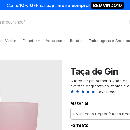
Ganhe
10% OFF
na sua
primeira compra!
BEMVINDO10
e Visita
Folhetos
Adesivos
Brindes
Embalagens e Sacolas
Taça de Gin
A taça de gin personalizada é 
eventos corporativos, festas e
★ ★ ★ ★ ★
1 avaliação
Material
Formato