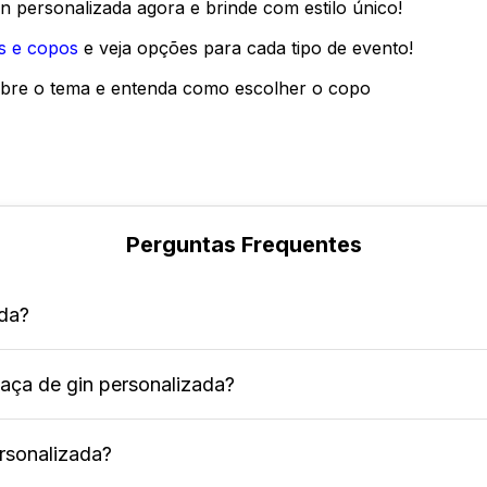
n personalizada agora e brinde com estilo único!
s e copos
e veja opções para cada tipo de evento!
bre o tema e entenda como escolher o copo
Perguntas Frequentes
ada?
 taça de gin personalizada?
po projetado especialmente para coquetéis à base de
m itens como logotipos, nomes e identidade visual de 
rsonalizada?
 customizar a taça, o que a torna exclusiva para as p