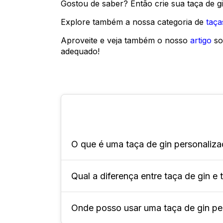
Gostou de saber? Então crie sua taça de gi
Explore também a nossa categoria de
taça
Aproveite e veja também o nosso
artigo
so
adequado!
O que é uma taça de gin personaliz
Qual a diferença entre taça de gin e
A taça de gin personalizada é um co
personalização visual exclusiva, co
Onde posso usar uma taça de gin pe
A diferença está na possibilidade de