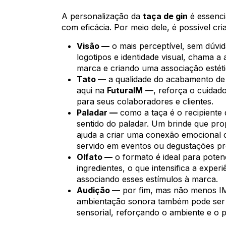
A personalização da
taça de gin
é essencia
com eficácia. Por meio dele, é possível cr
Visão —
o mais perceptível, sem dúvid
logotipos e identidade visual, chama a
marca e criando uma associação estéti
Tato —
a qualidade do acabamento de
aqui na
FuturaIM
—, reforça o cuidad
para seus colaboradores e clientes.
Paladar —
como a taça é o recipiente 
sentido do paladar. Um brinde que pro
ajuda a criar uma conexão emocional 
servido em eventos ou degustações pr
Olfato —
o formato é ideal para potenc
ingredientes, o que intensifica a expe
associando esses estímulos à marca.
Audição —
por fim, mas não menos IM
ambientação sonora também pode ser 
sensorial, reforçando o ambiente e o 