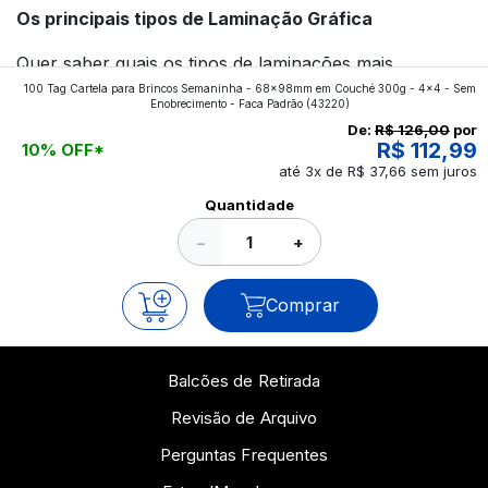
Os principais tipos de Laminação Gráfica
Quer saber quais os tipos de laminações mais
100 Tag Cartela para Brincos Semaninha - 68x98mm em Couché 300g - 4x4 - Sem
aplicados nos impressos da gráfica FuturaIM? Então,
Enobrecimento - Faca Padrão
(43220)
continue a leitura que vamos revelar para você!
De:
R$ 126,00
por
R$ 112,99
10% OFF*
até 3x de R$ 37,66 sem juros
Ver todos os posts
Quantidade
−
+
Comprar
Balcões de Retirada
Revisão de Arquivo
Perguntas Frequentes