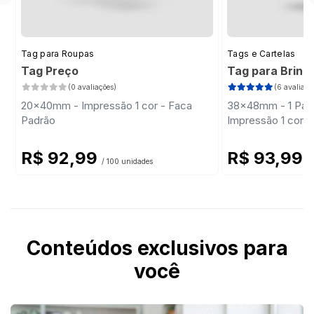
Tag para Roupas
Tags e Cartelas
Tag Preço
Tag para Brinc
(0 avaliações)
(6 avaliaçõ
20x40mm - Impressão 1 cor - Faca
38x48mm - 1 Par 
Padrão
Impressão 1 cor -
R$ 92,99
R$ 93,99
/ 100 unidades
/
Conteúdos exclusivos para
você