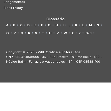
Lançamentos
Black Friday
Glossário
A
B
C
D
E
F
G
H
I
J
K
L
M
N
O
P
Q
R
S
T
U
V
W
X
Z
0-9
Copyright © 2026 - WBL Gráfica e Editora Ltda.
CNPJ 08.142.850/0001-36 - Rua Prefeito Takume Koike, 499 -
Núcleo Itaim - Ferraz de Vasconcelos - SP - CEP 08538-100