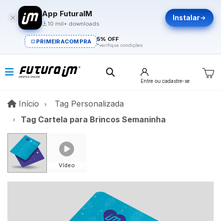
App FuturaIM
Instalar
10 mil+ downloads
5% OFF
PRIMEIRACOMPRA
*verifique condições
Entre
ou cadastre-se
Início
Início
Tag Personalizada
Tag Cartela para Brincos Semaninha
Vídeo