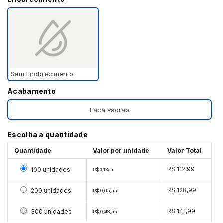
Sem Enobrecimento
Acabamento
Faca Padrão
Escolha a quantidade
Quantidade
Valor por unidade
Valor Total
Selecionar 100 unidades
R$ 112,99
100 unidades
R$ 1,13/un
Selecionar 200 unidades
R$ 128,99
200 unidades
R$ 0,65/un
Selecionar 300 unidades
R$ 141,99
300 unidades
R$ 0,48/un