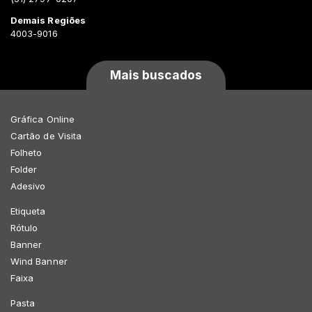
Demais Regiões
4003-9016
Mais buscados
Gráfica Online
Cartão de Visita
Folheto
Folder
Adesivo
Etiqueta
Rótulo
Banner
Wind Banner
Faixa
Pasta