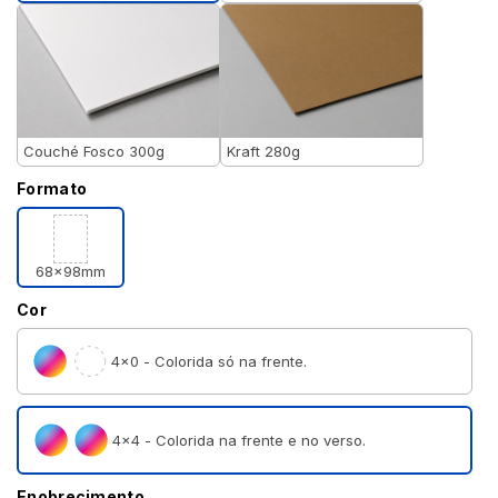
Couché Fosco 300g
Kraft 280g
Formato
68x98mm
Cor
4×0 - Colorida só na frente.
4×4 - Colorida na frente e no verso.
Enobrecimento