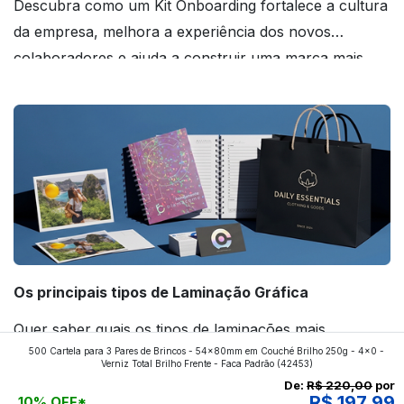
Descubra como um Kit Onboarding fortalece a cultura
da empresa, melhora a experiência dos novos
colaboradores e ajuda a construir uma marca mais
forte! Confira!
Os principais tipos de Laminação Gráfica
Quer saber quais os tipos de laminações mais
500 Cartela para 3 Pares de Brincos - 54x80mm em Couché Brilho 250g - 4x0 -
aplicados nos impressos da gráfica FuturaIM? Então,
Verniz Total Brilho Frente - Faca Padrão
(42453)
continue a leitura que vamos revelar para você!
De:
R$ 220,00
por
R$ 197,99
10% OFF*