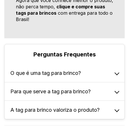
Agora que você conhece melhor o produto,
não perca tempo,
clique e compre suas
tags para brincos
com entrega para todo o
Brasil!
Perguntas Frequentes
O que é uma tag para brinco?
Para que serve a tag para brinco?
A tag para brinco é uma pequena cartela
feita em diferentes materiais usada para
expor e identificar brincos, facilitar a
A tag para brinco valoriza o produto?
Ela serve para apresentar informações
organização e a visualização dos produtos
importantes como a marca e código do
para os clientes.
produto, além de ajudar na divulgação da
Sim! Ela o torna mais apresentável e