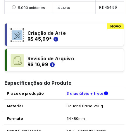
Selecionar 5000 unidades
R$ 454,99
5.000 unidades
R$ 0,10/un
NOVO
Criação de Arte
R$ 45,99
*
Revisão de Arquivo
R$ 16,99
Especificações do Produto
Verifique a
Prazo de produção
3 dias úteis + frete
Material
Couché Brilho 250g
Formato
54x80mm