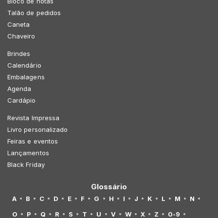
Bloco de notas
Talão de pedidos
Caneta
Chaveiro
Brindes
Calendário
Embalagens
Agenda
Cardápio
Revista Impressa
Livro personalizado
Feiras e eventos
Lançamentos
Black Friday
Glossário
A
B
C
D
E
F
G
H
I
J
K
L
M
N
O
P
Q
R
S
T
U
V
W
X
Z
0-9