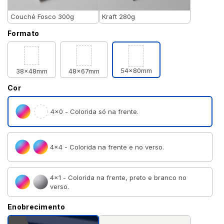
Couché Fosco 300g
Kraft 280g
Formato
54x80mm
38x48mm
48x67mm
Cor
4×0 - Colorida só na frente.
4×4 - Colorida na frente e no verso.
4×1 - Colorida na frente, preto e branco no
verso.
Enobrecimento