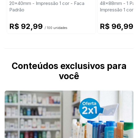
20x40mm - Impressão 1 cor - Faca
48x88mm - 1 Par d
Padrão
Impressão 1 cor -
R$ 92,99
R$ 96,99
/ 100 unidades
/
Conteúdos exclusivos para
você