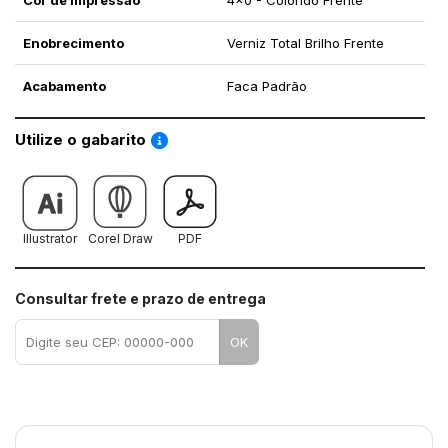
Cor de Impressão
4x0 - Colorido Frente
Enobrecimento
Verniz Total Brilho Frente
Acabamento
Faca Padrão
Saiba como utilizar os nossos gabaritos
Utilize o gabarito
Illustrator
Corel Draw
PDF
Consultar frete e prazo de entrega
OK