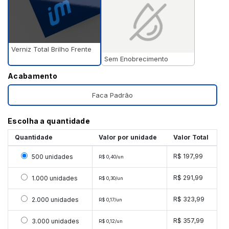
Verniz Total Brilho Frente
Sem Enobrecimento
Acabamento
Faca Padrão
Escolha a quantidade
Quantidade
Valor por unidade
Valor Total
Selecionar 500 unidades
R$ 197,99
500 unidades
R$ 0,40/un
Selecionar 1000 unidades
R$ 291,99
1.000 unidades
R$ 0,30/un
Selecionar 2000 unidades
R$ 323,99
2.000 unidades
R$ 0,17/un
Selecionar 3000 unidades
R$ 357,99
3.000 unidades
R$ 0,12/un