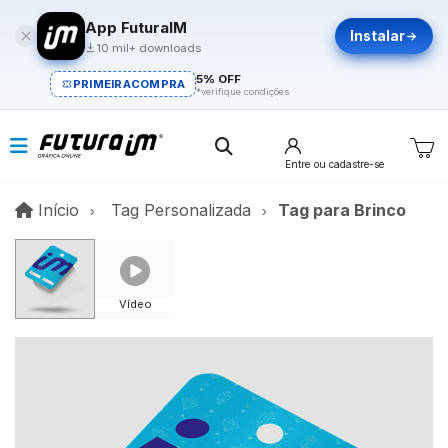
App FuturaIM
Instalar
10 mil+ downloads
5% OFF
PRIMEIRACOMPRA
*verifique condições
Entre
ou cadastre-se
Início
Início
Tag Personalizada
Tag para Brinco
Vídeo