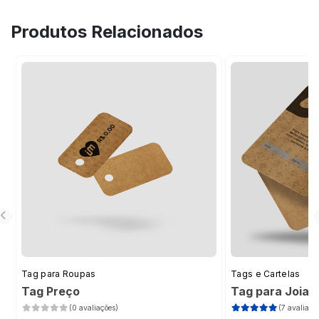
identidade visual de uma empresa,
profissional no ponto de venda (PDV),
Produtos Relacionados
demonstrando profissionalismo.
destacando o brilho e a exclusividade da
peça, por meio da sua personalização.
Tag para Roupas
Tags e Cartelas
Tag Preço
Tag para Joias
(0 avaliações)
(7 avaliaçõ