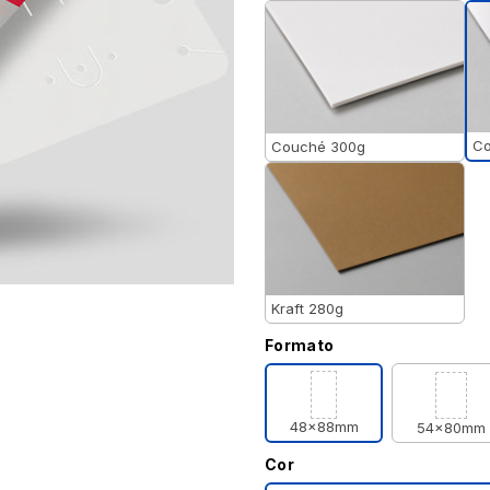
Co
Couché 300g
Kraft 280g
Formato
48x88mm
54x80mm
Cor