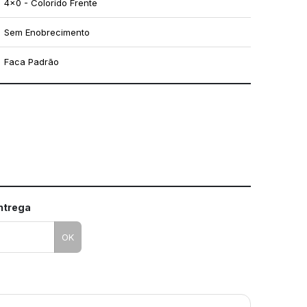
4x0 - Colorido Frente
Sem Enobrecimento
Faca Padrão
mo utilizar os nossos gabaritos
entrega
OK