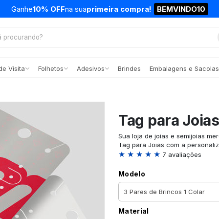
Ganhe
10% OFF
na sua
primeira compra!
BEMVINDO10
e Visita
Folhetos
Adesivos
Brindes
Embalagens e Sacolas
Tag para Joia
Sua loja de joias e semijoias m
Tag para Joias com a personali
★ ★ ★ ★ ★
7 avaliações
Modelo
Material