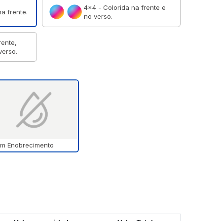
4×4 - Colorida na frente e
a frente.
no verso.
rente,
verso.
m Enobrecimento