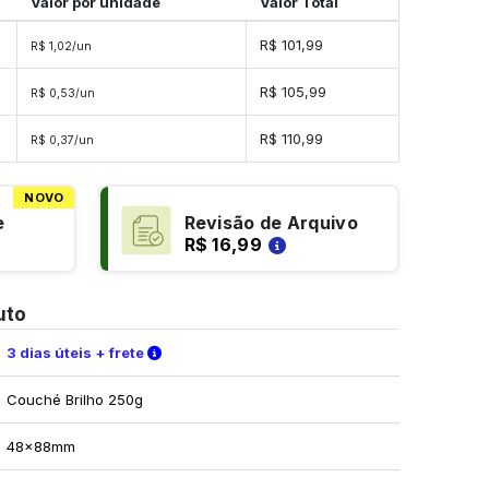
Valor por unidade
Valor Total
s
R$ 101,99
R$ 1,02/un
s
R$ 105,99
R$ 0,53/un
s
R$ 110,99
R$ 0,37/un
NOVO
e
Revisão de Arquivo
R$ 16,99
uto
Verifique as condições de entrega
3 dias úteis + frete
Couché Brilho 250g
48x88mm