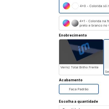
4×0 - Colorida só n
4×1 - Colorida na f
preto e branco no 
Enobrecimento
Verniz Total Brilho Frente
Se
Acabamento
Faca Padrão
Escolha a quantidade