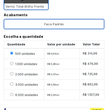
Verniz Total Brilho Frente
Acabamento
Faca Padrão
Escolha a quantidade
Quantidade
Valor por unidade
Valor Total
Selecionar 500 unidades
R$ 314,99
500 unidades
R$ 0,63/un
Selecionar 1000 unidades
R$ 476,99
1.000 unidades
R$ 0,48/un
Selecionar 2000 unidades
R$ 725,99
2.000 unidades
R$ 0,37/un
Selecionar 3000 unidades
R$ 892,99
3.000 unidades
R$ 0,30/un
Selecionar 6000 unidades
R$ 1.557,99
6.000 unidades
R$ 0,26/un