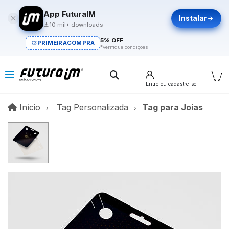
App FuturaIM
Instalar
10 mil+ downloads
5% OFF
PRIMEIRACOMPRA
*verifique condições
Entre
ou cadastre-se
Início
Início
Tag Personalizada
Tag para Joias