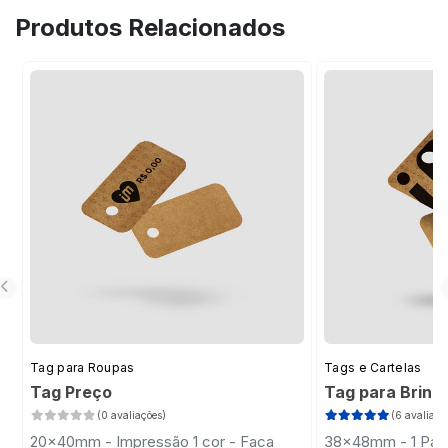
produto.
rápida, gestão de produtos e ajuda na
Produtos Relacionados
organização em prateleiras e gôndolas.
Tag para Roupas
Tags e Cartelas
Tag Preço
Tag para Brinc
(0 avaliações)
(6 avaliaçõ
20x40mm - Impressão 1 cor - Faca
38x48mm - 1 Par 