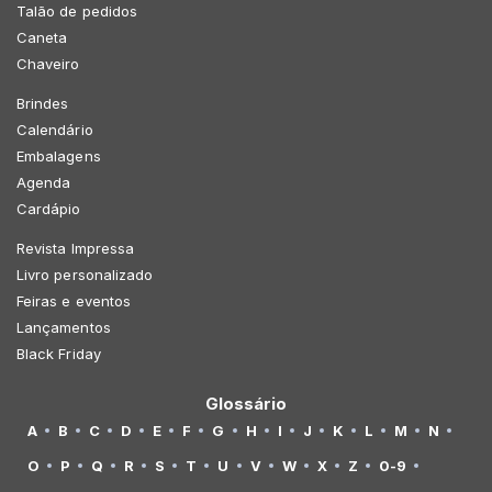
Talão de pedidos
Caneta
Chaveiro
Brindes
Calendário
Embalagens
Agenda
Cardápio
Revista Impressa
Livro personalizado
Feiras e eventos
Lançamentos
Black Friday
Glossário
A
B
C
D
E
F
G
H
I
J
K
L
M
N
O
P
Q
R
S
T
U
V
W
X
Z
0-9