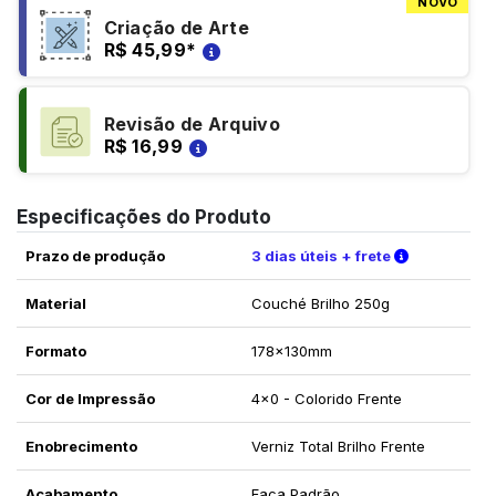
NOVO
Criação de Arte
R$ 45,99
*
Revisão de Arquivo
R$ 16,99
Especificações do Produto
Verifique a
Prazo de produção
3 dias úteis + frete
Material
Couché Brilho 250g
Formato
178x130mm
Cor de Impressão
4x0 - Colorido Frente
Enobrecimento
Verniz Total Brilho Frente
Acabamento
Faca Padrão