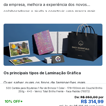
da empresa, melhora a experiência dos novos
colaboradores e ajuda a construir uma marca mais
forte! Confira!
Os principais tipos de Laminação Gráfica
Quer saber quais os tipos de laminações mais
500 Cartela para Bijuterias 1 Par de Brincos 1 Colar - 178x130mm em Couché Brilho
aplicados nos impressos da gráfica FuturaIM? Então,
250g - 4x0 - Verniz Total Brilho Frente - Faca Padrão
(78372)
continue a leitura que vamos revelar para você!
De:
R$ 350,00
por
R$ 314,99
10% OFF*