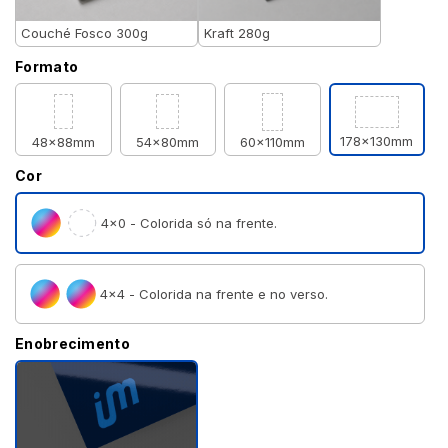
Couché Fosco 300g
Kraft 280g
Formato
178x130mm
48x88mm
54x80mm
60x110mm
Cor
4×0 - Colorida só na frente.
4×4 - Colorida na frente e no verso.
Enobrecimento