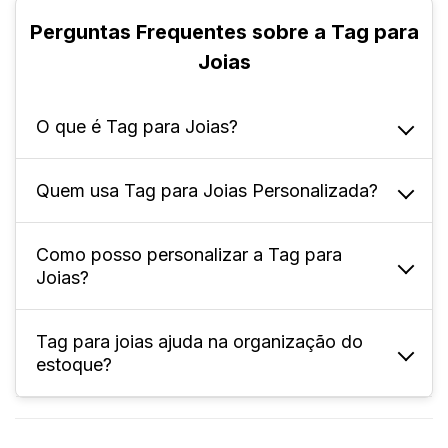
Perguntas Frequentes sobre a Tag para
Joias
O que é Tag para Joias?
Quem usa Tag para Joias Personalizada?
A tag para joias é um material gráfico
utilizado para identificação e apresentação
Joalherias
de peças, como brincos, colares e anéis.
Como posso personalizar a Tag para
Lojas de bijuterias
Joias?
Quiosques de shoppings
Designers de joias
Artesãos
Tag para joias ajuda na organização do
Use e abuse da sua criatividade! Impressão
Feiras e exposições
estoque?
Revendedores
do logotipo, nome da marca e informações
comerciais, são alguns dos tipos de
personalização mais usadas para este
Sim. Ela facilita o controle, identificação