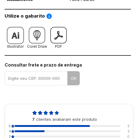
Saiba como utilizar os nossos gabaritos
Utilize o gabarito
Illustrator
Corel Draw
PDF
Consultar frete e prazo de entrega
OK
4,7
7
clientes avaliaram este produto
de 5
5
5
4
2
3
0