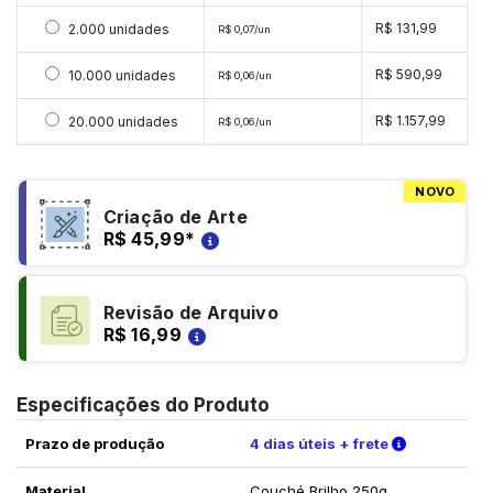
Selecionar 2000 unidades
R$ 131,99
2.000 unidades
R$ 0,07/un
Selecionar 10000 unidades
R$ 590,99
10.000 unidades
R$ 0,06/un
Selecionar 20000 unidades
R$ 1.157,99
20.000 unidades
R$ 0,06/un
NOVO
Criação de Arte
R$ 45,99
*
Revisão de Arquivo
R$ 16,99
Especificações do Produto
Verifique a
Prazo de produção
4 dias úteis + frete
Material
Couché Brilho 250g