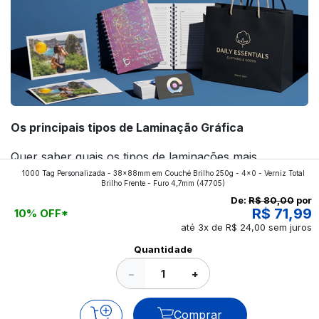
Os principais tipos de Laminação Gráfica
Quer saber quais os tipos de laminações mais
1000 Tag Personalizada - 38x88mm em Couché Brilho 250g - 4x0 - Verniz Total
aplicados nos impressos da gráfica FuturaIM? Então,
Brilho Frente - Furo 4,7mm
(47705)
continue a leitura que vamos revelar para você!
De:
R$ 80,00
por
R$ 71,99
10% OFF*
até 3x de R$ 24,00 sem juros
Ver todos os posts
Quantidade
−
+
Comprar