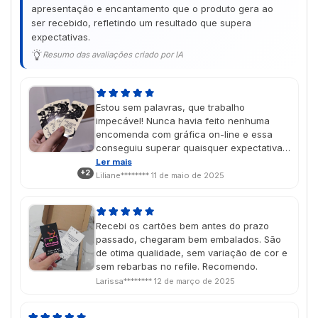
apresentação e encantamento que o produto gera ao
ser recebido, refletindo um resultado que supera
expectativas.
Resumo das avaliações criado por IA
Estou sem palavras, que trabalho
impecável! Nunca havia feito nenhuma
encomenda com gráfica on-line e essa
conseguiu superar quaisquer expectativas
que eu tivesse, com certeza irei
Ler mais
+2
encomendar mais produtos no futuro As
Liliane********
11 de maio de 2025
cores saíram lindas, exatamente como
imaginei no design, e o vinil localizado deu
um charme muito especial! É um presente
Recebi os cartões bem antes do prazo
de dia das mães e chegou na data
passado, chegaram bem embalados. São
perfeita, super aprovado porque ela amou
de otima qualidade, sem variação de cor e
🥹💖
sem rebarbas no refile. Recomendo.
Larissa********
12 de março de 2025