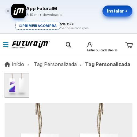
App FuturaIM
Instalar
10 mil+ downloads
5% OFF
PRIMEIRACOMPRA
*verifique condições
Entre
ou cadastre-se
Início
Início
Tag Personalizada
Tag Personalizada