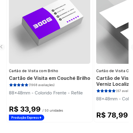
Cartão de Visita com Brilho
Cartão de Visita Cor
Cartão de Visita em Couché Brilho
Cartão de Visi
Verniz Localiz
(1968 avaliações)
(67 avaliaç
88x48mm - Colorido Frente - Refile
88x48mm - Colori
R$ 33,99
/ 50 unidades
R$ 78,99
/ 
Produção Express