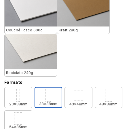
Couché Fosco 600g
Kraft 280g
Reciclato 240g
Formato
38x88mm
23x88mm
43x48mm
48x88mm
54x85mm