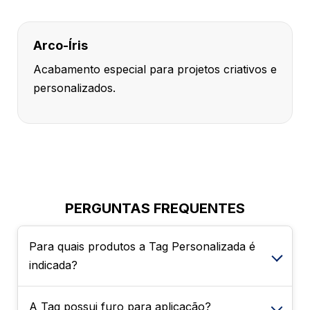
Arco-Íris
Acabamento especial para projetos criativos e
personalizados.
PERGUNTAS FREQUENTES
Para quais produtos a Tag Personalizada é
indicada?
A Tag possui furo para aplicação?
A Tag Personalizada é ideal para diversos