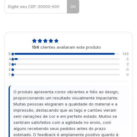
OK
4,9
156
clientes avaliaram este produto
de 5
5
149
4
5
3
2
2
0
1
0
O produto apresenta cores vibrantes e fiéis ao design,
proporcionando um resultado visualmente impactante.
Muitas pessoas elogiaram a qualidade do material e a
impressão, destacando que as tags e cartões vieram
sem variações de cor e em perfeito estado. Muitos se
sentiram satisfeitos com a agilidade no envio, com
alguns recebendo seus pedidos antes do prazo
estimado. O feedback é amplamente positivo quanto à