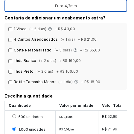
Furo 4,7mm
Gostaria de adicionar um acabamento extra?
1 Vinco
(+ 2 dias)
+ R$ 43,00
4 Cantos Arredondados
(+ 1 dia)
+ R$ 21,00
Corte Personalizado
(+ 3 dias)
+ R$ 65,00
Ilhós Branco
(+ 2 dias)
+ R$ 169,00
Ilhós Preto
(+ 2 dias)
+ R$ 166,00
Refile Tamanho Menor
(+ 1 dia)
+ R$ 18,00
Escolha a quantidade
Quantidade
Valor por unidade
Valor Total
Selecionar 500 unidades
R$ 52,99
500 unidades
R$ 0,11/un
Selecionar 1000 unidades
R$ 71,99
1.000 unidades
R$ 0,08/un