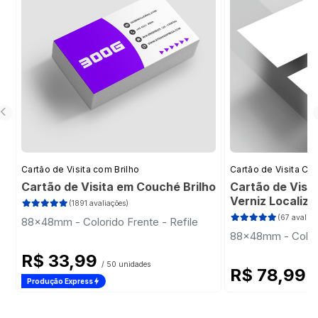
Cartão de Visita com Brilho
Cartão de Visita Cor
Cartão de Visita em Couché Brilho
Cartão de Visi
Verniz Localiz
(1891 avaliações)
(67 avaliaç
88x48mm - Colorido Frente - Refile
88x48mm - Colori
R$ 33,99
/ 50 unidades
R$ 78,99
/ 
Produção Express