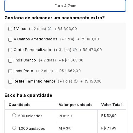
Furo 4,7mm
Gostaria de adicionar um acabamento extra?
1 Vinco
(+ 2 dias)
+ R$ 303,00
4 Cantos Arredondados
(+ 1 dia)
+ R$ 188,00
Corte Personalizado
(+ 3 dias)
+ R$ 470,00
Ilhós Branco
(+ 2 dias)
+ R$ 1.665,00
Ilhós Preto
(+ 2 dias)
+ R$ 1.662,00
Refile Tamanho Menor
(+ 1 dia)
+ R$ 153,00
Escolha a quantidade
Quantidade
Valor por unidade
Valor Total
Selecionar 500 unidades
R$ 52,99
500 unidades
R$ 0,11/un
Selecionar 1000 unidades
R$ 71,99
1.000 unidades
R$ 0,08/un