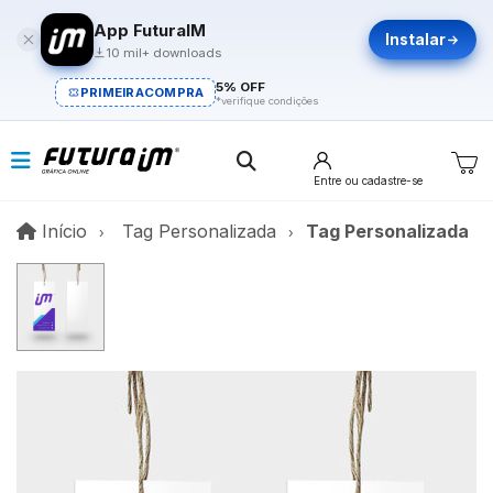
App FuturaIM
Instalar
10 mil+ downloads
5% OFF
PRIMEIRACOMPRA
*verifique condições
Entre
ou cadastre-se
Início
Início
Tag Personalizada
Tag Personalizada