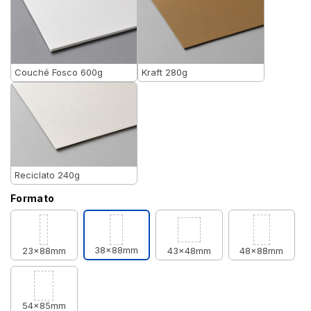
Couché Fosco 600g
Kraft 280g
Reciclato 240g
Formato
38x88mm
23x88mm
43x48mm
48x88mm
54x85mm