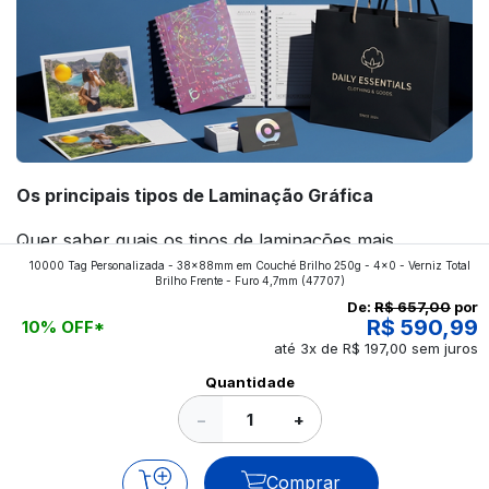
Os principais tipos de Laminação Gráfica
Quer saber quais os tipos de laminações mais
10000 Tag Personalizada - 38x88mm em Couché Brilho 250g - 4x0 - Verniz Total
aplicados nos impressos da gráfica FuturaIM? Então,
Brilho Frente - Furo 4,7mm
(47707)
continue a leitura que vamos revelar para você!
De:
R$ 657,00
por
R$ 590,99
10% OFF*
até 3x de R$ 197,00 sem juros
Ver todos os posts
Quantidade
−
+
Comprar