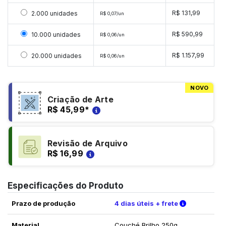
Selecionar 2000 unidades
R$ 131,99
2.000 unidades
R$ 0,07/un
Selecionar 10000 unidades
R$ 590,99
10.000 unidades
R$ 0,06/un
Selecionar 20000 unidades
R$ 1.157,99
20.000 unidades
R$ 0,06/un
NOVO
Criação de Arte
R$ 45,99
*
Revisão de Arquivo
R$ 16,99
Especificações do Produto
Verifique a
Prazo de produção
4 dias úteis + frete
Material
Couché Brilho 250g