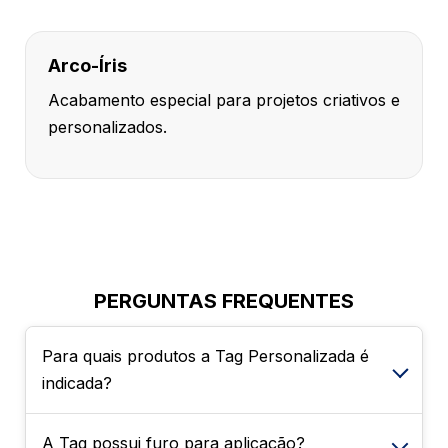
Arco-Íris
Acabamento especial para projetos criativos e
personalizados.
PERGUNTAS FREQUENTES
Para quais produtos a Tag Personalizada é
indicada?
A Tag possui furo para aplicação?
A Tag Personalizada é ideal para diversos