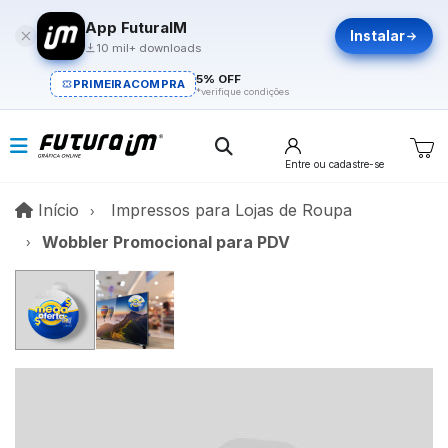
App FuturaIM
Instalar
10 mil+ downloads
5% OFF
PRIMEIRACOMPRA
*verifique condições
Entre
ou cadastre-se
Início
Início
Impressos para Lojas de Roupa
Wobbler Promocional para PDV