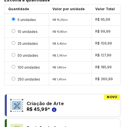
Quantidade
Valor por unidade
Valor Total
Selecionar 5 unidades
R$ 95,99
5 unidades
R$ 19,20/un
Selecionar 10 unidades
R$ 99,99
10 unidades
R$ 10,00/un
Selecionar 25 unidades
R$ 109,99
25 unidades
R$ 4,40/un
Selecionar 50 unidades
R$ 127,99
50 unidades
R$ 2,56/un
Selecionar 100 unidades
R$ 185,99
100 unidades
R$ 1,86/un
Selecionar 250 unidades
R$ 360,99
250 unidades
R$ 1,45/un
NOVO
Criação de Arte
R$ 45,99
*