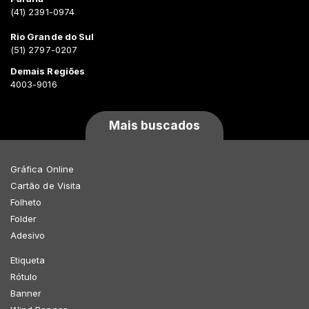
(41) 2391-0974
Rio Grande do Sul
(51) 2797-0207
Demais Regiões
4003-9016
Mais buscados
Gráfica Online
Cartão de Visita
Folheto
Folder
Adesivo
Etiqueta
Rótulo
Banner