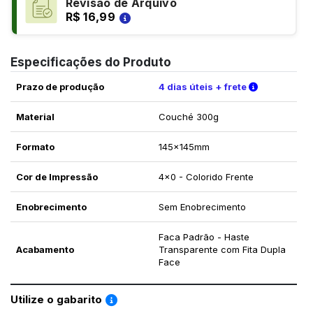
Revisão de Arquivo
R$ 16,99
Especificações do Produto
Verifique a
Prazo de produção
4 dias úteis + frete
Material
Couché 300g
Formato
145x145mm
Cor de Impressão
4x0 - Colorido Frente
Enobrecimento
Sem Enobrecimento
Faca Padrão - Haste
Acabamento
Transparente com Fita Dupla
Face
Saiba como utilizar os nossos gabaritos
Utilize o gabarito