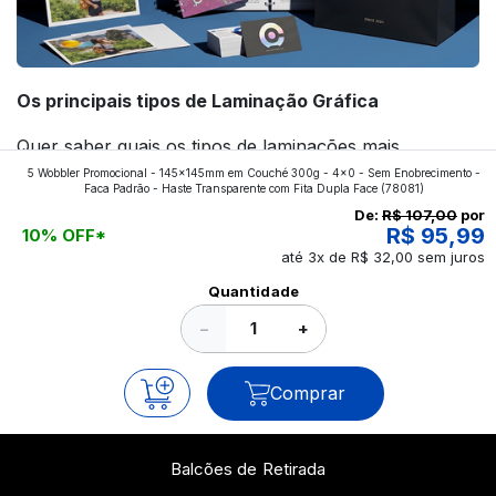
Os principais tipos de Laminação Gráfica
Quer saber quais os tipos de laminações mais
5 Wobbler Promocional - 145x145mm em Couché 300g - 4x0 - Sem Enobrecimento -
aplicados nos impressos da gráfica FuturaIM? Então,
Faca Padrão - Haste Transparente com Fita Dupla Face
(78081)
continue a leitura que vamos revelar para você!
De:
R$ 107,00
por
R$ 95,99
10% OFF*
até 3x de R$ 32,00 sem juros
Ver todos os posts
Quantidade
−
+
Comprar
Balcões de Retirada