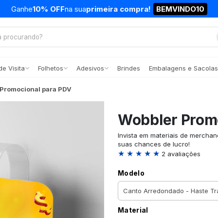
Ganhe
10% OFF
na sua
primeira compra!
BEMVINDO10
e Visita
Folhetos
Adesivos
Brindes
Embalagens e Sacolas
 Promocional para PDV
Wobbler Prom
Invista em materiais de mercha
suas chances de lucro!
★ ★ ★ ★ ★
2 avaliações
Modelo
Material