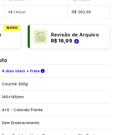
s
R$ 360,99
R$ 1,45/un
NOVO
e
Revisão de Arquivo
R$ 16,99
uto
Verifique as condições de entrega
4 dias úteis + frete
Couché 300g
145x145mm
4x0 - Colorido Frente
Sem Enobrecimento