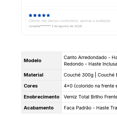
Cliente não deixou comentário, apenas a avaliação
Jonatha********
3 de agosto de 2026
Canto Arredondado - Has
Modelo
Redondo - Haste Inclus
Material
Couché 300g | Couché 
Cores
4x0 (colorido na frente 
Enobrecimento
Verniz Total Brilho Fren
Acabamento
Faca Padrão - Haste Tra