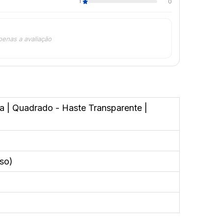
1
0
penas a avaliação
sa | Quadrado - Haste Transparente |
rso)