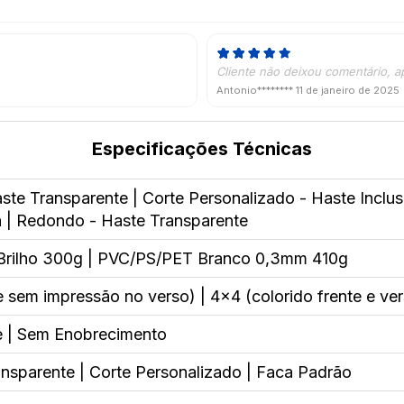
Cliente não deixou comentário, a
Antonio********
11 de janeiro de 2025
Especificações Técnicas
te Transparente | Corte Personalizado - Haste Inclu
a | Redondo - Haste Transparente
Brilho 300g | PVC/PS/PET Branco 0,3mm 410g
e sem impressão no verso) | 4x4 (colorido frente e ve
te | Sem Enobrecimento
nsparente | Corte Personalizado | Faca Padrão