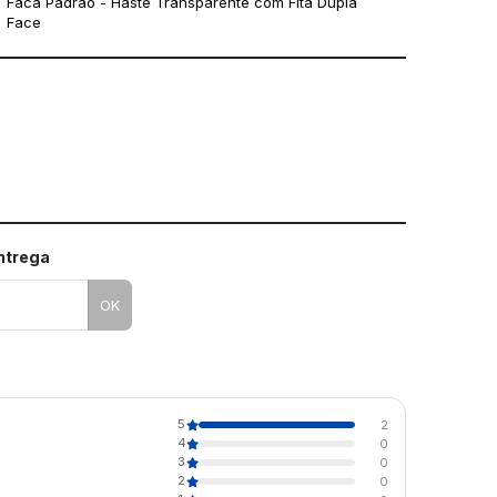
Faca Padrão - Haste Transparente com Fita Dupla
Face
mo utilizar os nossos gabaritos
entrega
OK
5
2
4
0
3
0
2
0