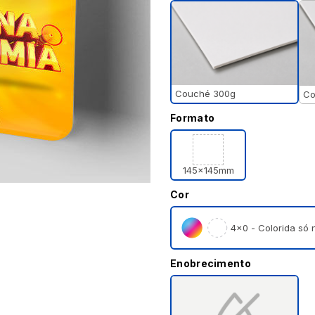
Couché 300g
Co
Formato
145x145mm
Cor
4×0 - Colorida só n
Enobrecimento