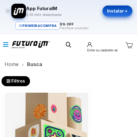
App FuturaIM
Instalar
10 mil+ downloads
5% OFF
PRIMEIRACOMPRA
*verifique condições
Entre
ou cadastre-se
Home
Busca
Filtros