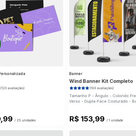
7)
g
(27)
27)
Personalizada
Banner
Wind Banner Kit Completo
(120 avaliações)
(166 avaliações)
Tamanho P - Ângulo - Colorido Fre
ado
(17)
Verso - Dupla-Face Costurado - B
ite 75g
(16)
Plástica - Haste Desmontável Curv
0,99
R$ 153,99
/ 25 unidades
/ 1 unidade
(27)
te
(36)