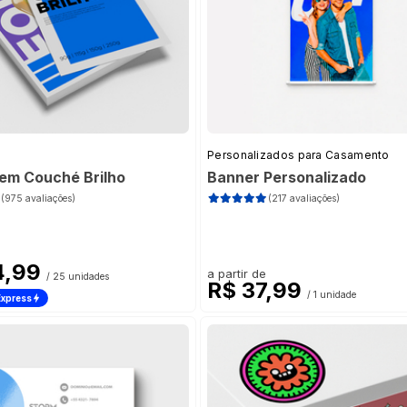
3g
(20)
Personalizados para Casamento
 em Couché Brilho
Banner Personalizado
(975 avaliações)
(217 avaliações)
4,99
a partir de
/ 25 unidades
R$ 37,99
/ 1 unidade
Express