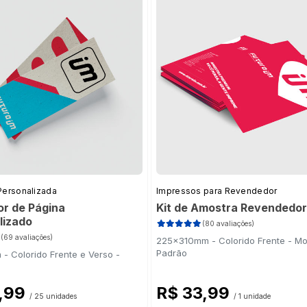
54)
 Verso
(115)
Personalizada
Impressos para Revendedor
r de Página
Kit de Amostra Revendedor
lizado
(80 avaliações)
(69 avaliações)
225x310mm - Colorido Frente - M
Padrão
- Colorido Frente e Verso -
1,99
R$ 33,99
/ 25 unidades
/ 1 unidade