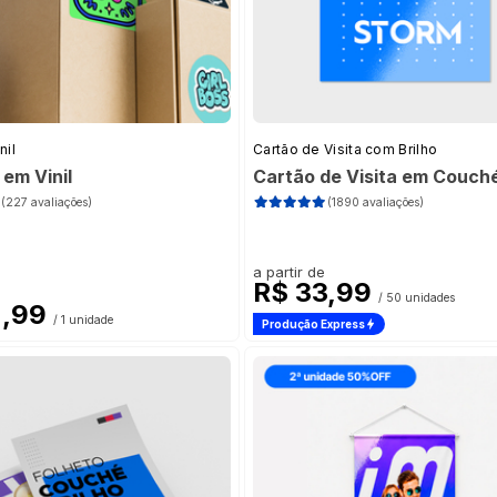
nil
Cartão de Visita com Brilho
em Vinil
Cartão de Visita em Couché
(227 avaliações)
(1890 avaliações)
a partir de
R$ 33,99
/ 50 unidades
2,99
/ 1 unidade
Produção Express
 3ª Via Azul 53g
(15)
53g
(41)