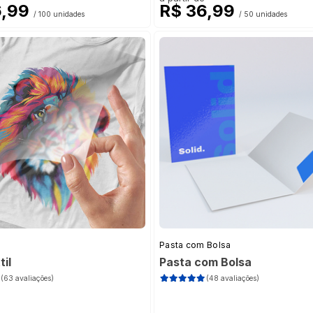
o Frente
(31)
 Padrão
(82)
6,99
R$ 36,99
/ 100 unidades
/ 50 unidades
o Frente e Verso
(6)
adrão
(82)
)
0)
0)
)
Pasta com Bolsa
il
Pasta com Bolsa
(63 avaliações)
(48 avaliações)
(38)