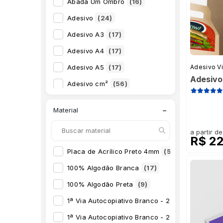
Abadá Um Ombro
(16)
Adesivo
(24)
Adesivo A3
(17)
Adesivo A4
(17)
Adesivo A5
(17)
Adesivo Vi
Adesivo 
Adesivo cm²
(56)
Adesivo para Vitrine
(120)
−
Material
Adesivo para Vitrine cm²
(9)
a partir de
Adesivo Personalizado
(196)
R$ 2
Adesivo Recorte Eletrônico Plotado
(10)
Placa de Acrílico Preto 4mm
(5)
Adesivo Redondo
(13)
100% Algodão Branca
(17)
Adesivo Troca de Óleo
(12)
100% Algodão Preta
(9)
Almofada Personalizada
(44)
1ª Via Autocopiativo Branco - 2ª Via Amarela -
Apostila
(90)
1ª Via Autocopiativo Branco - 2ª Via Amarela 