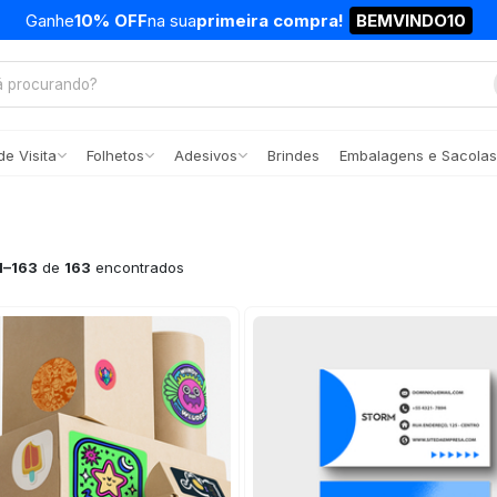
Ganhe
10% OFF
na sua
primeira compra!
BEMVINDO10
e Visita
Folhetos
Adesivos
Brindes
Embalagens e Sacolas
1–163
de
163
encontrados