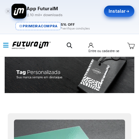
App FuturaIM
Instalar
10 mil+ downloads
5% OFF
PRIMEIRACOMPRA
*verifique condições
Entre
ou cadastre-se