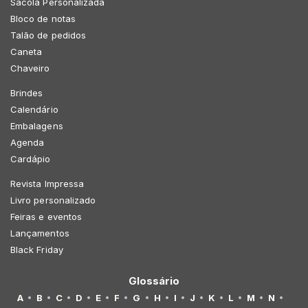
Sacola Personalizada
Bloco de notas
Talão de pedidos
Caneta
Chaveiro
Brindes
Calendário
Embalagens
Agenda
Cardápio
Revista Impressa
Livro personalizado
Feiras e eventos
Lançamentos
Black Friday
Glossário
A
B
C
D
E
F
G
H
I
J
K
L
M
N