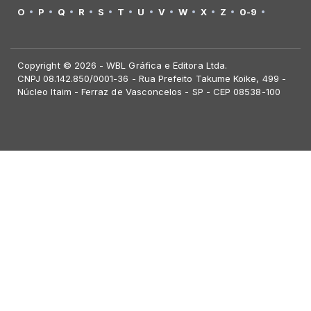
O
P
Q
R
S
T
U
V
W
X
Z
0-9
Copyright © 2026 - WBL Gráfica e Editora Ltda.
CNPJ 08.142.850/0001-36 - Rua Prefeito Takume Koike, 499 -
Núcleo Itaim - Ferraz de Vasconcelos - SP - CEP 08538-100