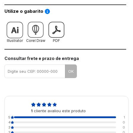
Saiba como utilizar os nossos gabaritos
Utilize o gabarito
Illustrator
Corel Draw
PDF
Consultar frete e prazo de entrega
OK
5,0
1
cliente avaliou este produto
de 5
5
1
4
0
3
0
2
0