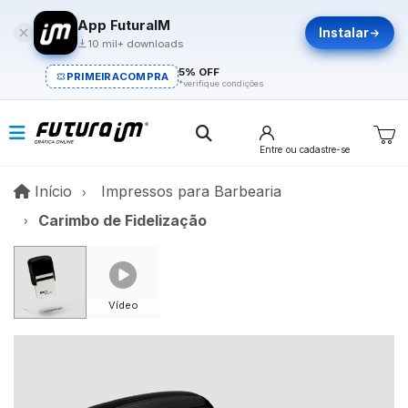
App FuturaIM
Instalar
10 mil+ downloads
5% OFF
PRIMEIRACOMPRA
*verifique condições
Entre
ou cadastre-se
Início
Início
Impressos para Barbearia
Carimbo de Fidelização
Vídeo