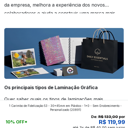
da empresa, melhora a experiência dos novos
colaboradores e ajuda a construir uma marca mais
forte! Confira!
Os principais tipos de Laminação Gráfica
Quer saber quais os tipos de laminações mais
1 Carimbo de Fidelização 53 - 30x45mm em Plástico - 1x0 - Sem Enobrecimento -
aplicados nos impressos da gráfica FuturaIM? Então,
Personalizado
(20891)
continue a leitura que vamos revelar para você!
De:
R$ 133,00
por
R$ 119,99
10% OFF*
até 3x de R$ 40,00 sem juros