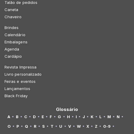
Talão de pedidos
Caneta
Chaveiro
Brindes
Calendário
Embalagens
Agenda
Cardápio
Revista Impressa
Livro personalizado
Feiras e eventos
Lançamentos
Black Friday
Glossário
A
B
C
D
E
F
G
H
I
J
K
L
M
N
O
P
Q
R
S
T
U
V
W
X
Z
0-9