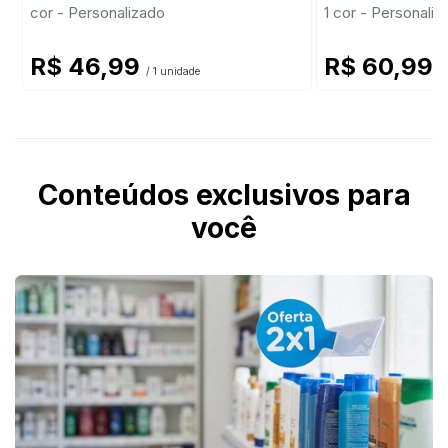
cor - Personalizado
1 cor - Personaliz
R$ 46,99
R$ 60,99
/ 1 unidade
/
Conteúdos exclusivos para
você