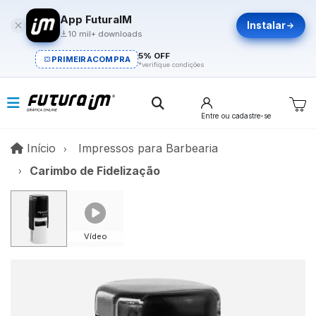
App FuturaIM
Instalar
10 mil+ downloads
5% OFF
PRIMEIRACOMPRA
*verifique condições
Entre
ou cadastre-se
Início
Início
Impressos para Barbearia
Carimbo de Fidelização
Vídeo