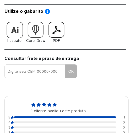
Saiba como utilizar os nossos gabaritos
Utilize o gabarito
Illustrator
Corel Draw
PDF
Consultar frete e prazo de entrega
OK
5,0
1
cliente avaliou este produto
de 5
5
1
4
0
3
0
2
0