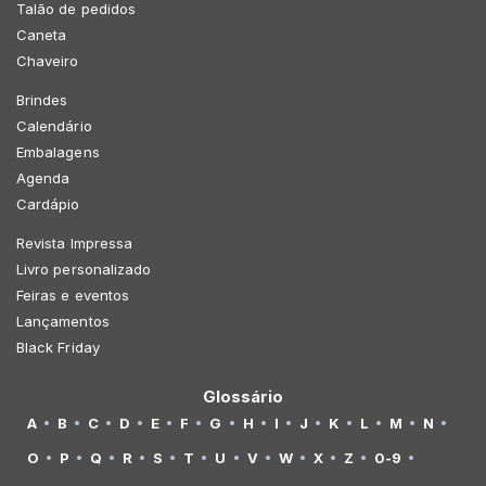
Talão de pedidos
Caneta
Chaveiro
Brindes
Calendário
Embalagens
Agenda
Cardápio
Revista Impressa
Livro personalizado
Feiras e eventos
Lançamentos
Black Friday
Glossário
A
B
C
D
E
F
G
H
I
J
K
L
M
N
O
P
Q
R
S
T
U
V
W
X
Z
0-9