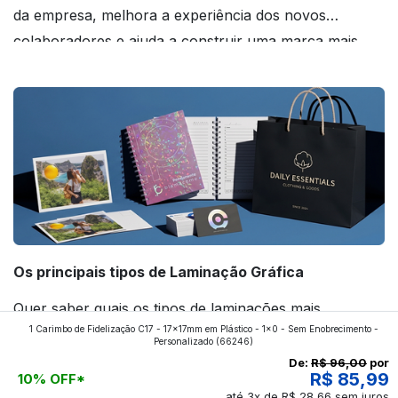
da empresa, melhora a experiência dos novos
colaboradores e ajuda a construir uma marca mais
forte! Confira!
Os principais tipos de Laminação Gráfica
Quer saber quais os tipos de laminações mais
1 Carimbo de Fidelização C17 - 17x17mm em Plástico - 1x0 - Sem Enobrecimento -
aplicados nos impressos da gráfica FuturaIM? Então,
Personalizado
(66246)
continue a leitura que vamos revelar para você!
De:
R$ 96,00
por
R$ 85,99
10% OFF*
até 3x de R$ 28,66 sem juros