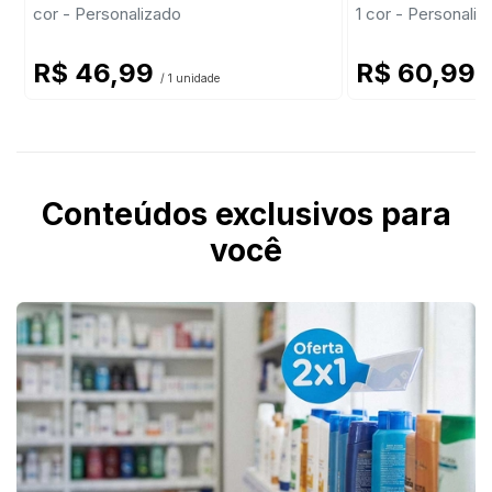
cor - Personalizado
1 cor - Personaliz
R$ 46,99
R$ 60,99
/ 1 unidade
/
Conteúdos exclusivos para
você