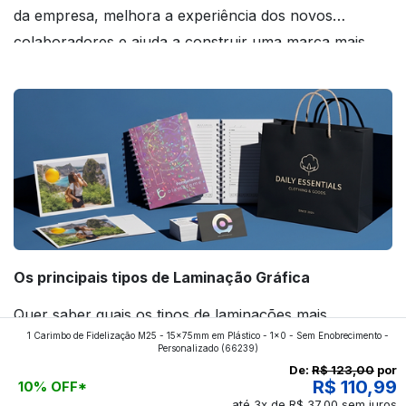
da empresa, melhora a experiência dos novos
colaboradores e ajuda a construir uma marca mais
forte! Confira!
Os principais tipos de Laminação Gráfica
Quer saber quais os tipos de laminações mais
1 Carimbo de Fidelização M25 - 15x75mm em Plástico - 1x0 - Sem Enobrecimento -
aplicados nos impressos da gráfica FuturaIM? Então,
Personalizado
(66239)
continue a leitura que vamos revelar para você!
De:
R$ 123,00
por
R$ 110,99
10% OFF*
até 3x de R$ 37,00 sem juros