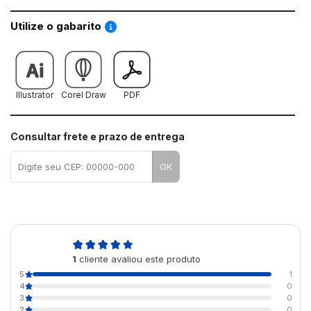
Saiba como utilizar os nossos gabaritos
Utilize o gabarito
Illustrator
Corel Draw
PDF
Consultar frete e prazo de entrega
OK
5,0
1
cliente avaliou este produto
de 5
5
1
4
0
3
0
2
0