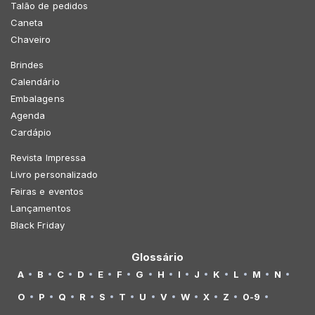
Talão de pedidos
Caneta
Chaveiro
Brindes
Calendário
Embalagens
Agenda
Cardápio
Revista Impressa
Livro personalizado
Feiras e eventos
Lançamentos
Black Friday
Glossário
A
B
C
D
E
F
G
H
I
J
K
L
M
N
O
P
Q
R
S
T
U
V
W
X
Z
0-9