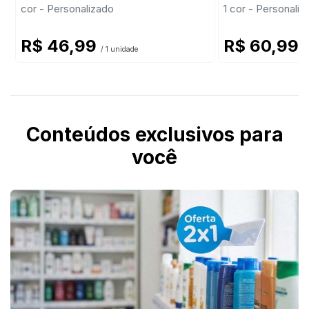
cor - Personalizado
1 cor - Personaliz
R$ 46,99
R$ 60,99
/ 1 unidade
/
Conteúdos exclusivos para
você