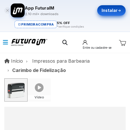
App FuturaIM
Instalar
10 mil+ downloads
5% OFF
PRIMEIRACOMPRA
*verifique condições
Entre
ou cadastre-se
Início
Início
Impressos para Barbearia
Carimbo de Fidelização
Vídeo