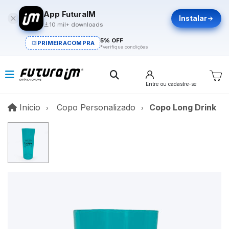
App FuturaIM
Instalar
10 mil+ downloads
5% OFF
PRIMEIRACOMPRA
*verifique condições
Entre
ou cadastre-se
Início
Início
Copo Personalizado
Copo Long Drink