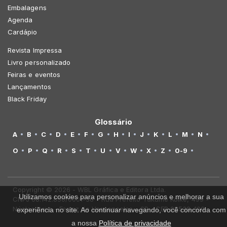
Embalagens
Agenda
Cardápio
Revista Impressa
Livro personalizado
Feiras e eventos
Lançamentos
Black Friday
Glossário
A
B
C
D
E
F
G
H
I
J
K
L
M
N
O
P
Q
R
S
T
U
V
W
X
Z
0-9
Copyright © 2026 - WBL Gráfica e Editora Ltda.
Utilizamos cookies para personalizar anúncios e melhorar a sua
CNPJ 08.142.850/0001-36 - Rua Prefeito Takume Koike, 499 -
Núcleo Itaim - Ferraz de Vasconcelos - SP - CEP 08538-100
experiência no site. Ao continuar navegando, você concorda com
a nossa
Política de privacidade