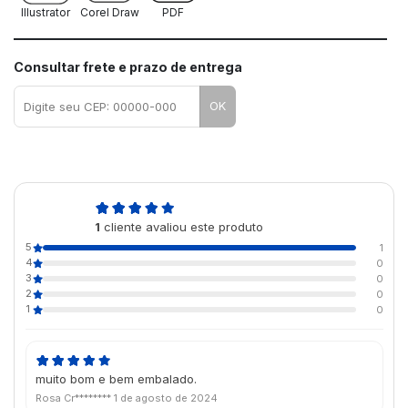
Illustrator
Corel Draw
PDF
Consultar frete e prazo de entrega
OK
5,0
1
cliente avaliou este produto
de 5
5
1
4
0
3
0
2
0
1
0
muito bom e bem embalado.
Rosa Cr********
1 de agosto de 2024