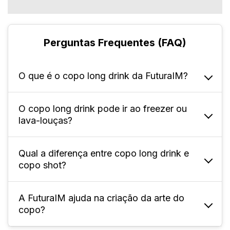
Perguntas Frequentes (FAQ)
O que é o copo long drink da FuturaIM?
O copo long drink pode ir ao freezer ou
É um copo alto e estreito de 350 ml, ideal
lava-louças?
para bebidas com bastante líquido e gelo,
muito utilizado em festas, eventos, bares,
casamentos e ações promocionais.
Qual a diferença entre copo long drink e
Não. Por ser de PS, não é recomendado usar
copo shot?
no freezer nem em lava-louças, pois
temperaturas extremas podem deformar ou
danificar o material.
A FuturaIM ajuda na criação da arte do
O Long Drink é alto, estreito e comporta 350
copo?
ml, ideal para coquetéis longos; o shot é
baixo, pequeno e comporta cerca de 30 ml a