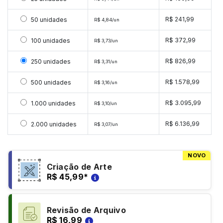
Selecionar 50 unidades
R$ 241,99
50 unidades
R$ 4,84/un
Selecionar 100 unidades
R$ 372,99
100 unidades
R$ 3,73/un
Selecionar 250 unidades
R$ 826,99
250 unidades
R$ 3,31/un
Selecionar 500 unidades
R$ 1.578,99
500 unidades
R$ 3,16/un
Selecionar 1000 unidades
R$ 3.095,99
1.000 unidades
R$ 3,10/un
Selecionar 2000 unidades
R$ 6.136,99
2.000 unidades
R$ 3,07/un
NOVO
Criação de Arte
R$ 45,99
*
Revisão de Arquivo
R$ 16,99