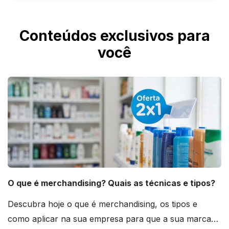
70 ml, usado para doses rápidas.
Ajuda sim. Você pode contratar o Designer
IMbatível para criação profissional da arte ou
Conteúdos exclusivos para
a Checagem IMbatível para conferência
você
técnica do arquivo.
O que é merchandising? Quais as técnicas e tipos?
Descubra hoje o que é merchandising, os tipos e
como aplicar na sua empresa para que a sua marca