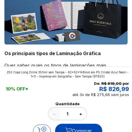
Os principais tipos de Laminação Gráfica
Quer saber quais os tipos de laminações mais
250 Copo Long Drink 350ml sem Tampa - 62x62x148mm em PS Cristal Azul Neon -
aplicados nos impressos da gráfica FuturaIM? Então,
1x0 - Impresso em Serigrafia - Sem Tampa
(87820)
continue a leitura que vamos revelar para você!
De:
R$ 919,00
por
R$ 826,99
10% OFF*
até 3x de R$ 275,66 sem juros
Ver todos os posts
Quantidade
−
+
Comprar