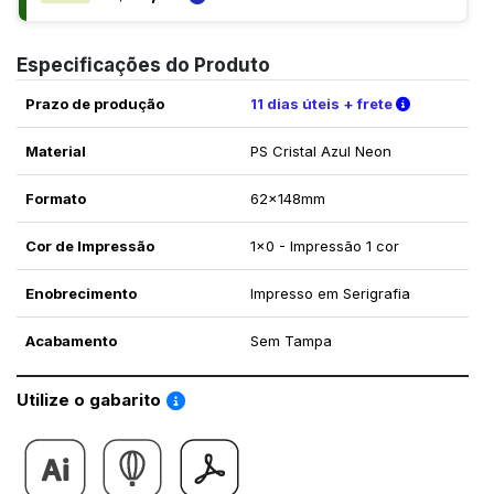
Especificações do Produto
Verifique a
Prazo de produção
11 dias úteis + frete
Material
PS Cristal Azul Neon
Formato
62x148mm
Cor de Impressão
1x0 - Impressão 1 cor
Enobrecimento
Impresso em Serigrafia
Acabamento
Sem Tampa
Saiba como utilizar os nossos gabaritos
Utilize o gabarito