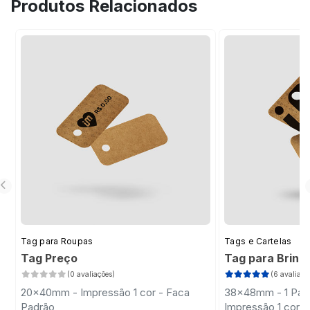
Produtos Relacionados
organização em prateleiras e gôndolas.
Tag para Roupas
Tags e Cartelas
Tag Preço
Tag para Brinc
(0 avaliações)
(6 avaliaçõ
20x40mm - Impressão 1 cor - Faca
38x48mm - 1 Par 
Padrão
Impressão 1 cor -