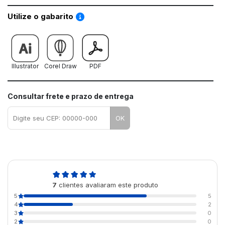
Saiba como utilizar os nossos gabaritos
Utilize o gabarito
Illustrator
Corel Draw
PDF
Consultar frete e prazo de entrega
OK
4,7
7
clientes avaliaram este produto
de 5
5
5
4
2
3
0
2
0