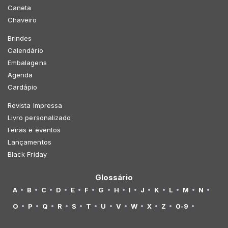
Caneta
Chaveiro
Brindes
Calendário
Embalagens
Agenda
Cardápio
Revista Impressa
Livro personalizado
Feiras e eventos
Lançamentos
Black Friday
Glossário
A
B
C
D
E
F
G
H
I
J
K
L
M
N
O
P
Q
R
S
T
U
V
W
X
Z
0-9