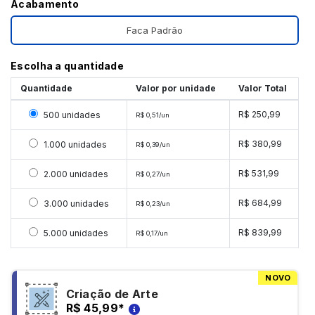
Acabamento
Faca Padrão
Escolha a quantidade
Quantidade
Valor por unidade
Valor Total
Selecionar 500 unidades
R$ 250,99
500 unidades
R$ 0,51/un
Selecionar 1000 unidades
R$ 380,99
1.000 unidades
R$ 0,39/un
Selecionar 2000 unidades
R$ 531,99
2.000 unidades
R$ 0,27/un
Selecionar 3000 unidades
R$ 684,99
3.000 unidades
R$ 0,23/un
Selecionar 5000 unidades
R$ 839,99
5.000 unidades
R$ 0,17/un
NOVO
Criação de Arte
R$ 45,99
*