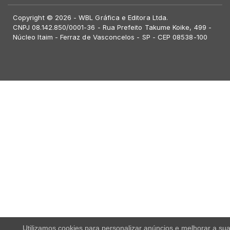
Copyright © 2026 - WBL Gráfica e Editora Ltda.
CNPJ 08.142.850/0001-36 - Rua Prefeito Takume Koike, 499 -
Núcleo Itaim - Ferraz de Vasconcelos - SP - CEP 08538-100
Utilizamos cookies para personalizar anúncios e melhorar a su