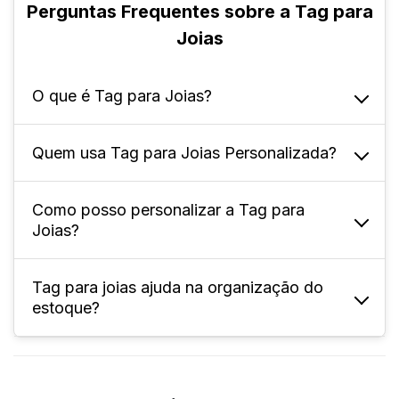
Perguntas Frequentes sobre a Tag para
Joias
O que é Tag para Joias?
Quem usa Tag para Joias Personalizada?
A tag para joias é um material gráfico
utilizado para identificação e apresentação
Joalherias
de peças, como brincos, colares e anéis.
Como posso personalizar a Tag para
Lojas de bijuterias
Joias?
Quiosques de shoppings
Designers de joias
Artesãos
Tag para joias ajuda na organização do
Use e abuse da sua criatividade! Impressão
Feiras e exposições
estoque?
Revendedores
do logotipo, nome da marca e informações
comerciais, são alguns dos tipos de
personalização mais usadas para este
Sim. Ela facilita o controle, identificação
produto.
rápida, gestão de produtos e ajuda na