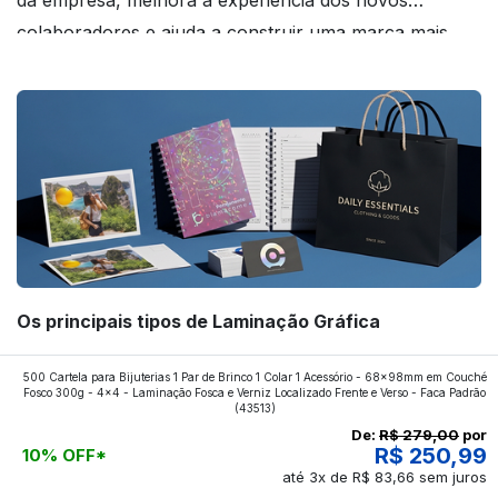
colaboradores e ajuda a construir uma marca mais
forte! Confira!
Os principais tipos de Laminação Gráfica
Quer saber quais os tipos de laminações mais
500 Cartela para Bijuterias 1 Par de Brinco 1 Colar 1 Acessório - 68x98mm em Couché
Fosco 300g - 4x4 - Laminação Fosca e Verniz Localizado Frente e Verso - Faca Padrão
aplicados nos impressos da gráfica FuturaIM? Então,
(43513)
continue a leitura que vamos revelar para você!
De:
R$ 279,00
por
R$ 250,99
10% OFF*
até 3x de R$ 83,66 sem juros