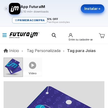
App FuturaIM
Instalar
10 mil+ downloads
5% OFF
PRIMEIRACOMPRA
*verifique condições
Entre
ou cadastre-se
Início
Início
Tag Personalizada
Tag para Joias
Vídeo