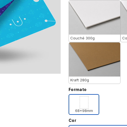
Couché 300g
Co
Kraft 280g
Formato
68x98mm
Cor