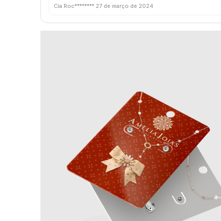
Cia Roc********
27 de março de 2024