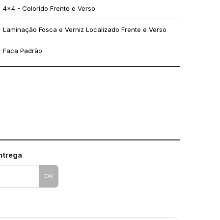
4x4 - Colorido Frente e Verso
Laminação Fosca e Verniz Localizado Frente e Verso
Faca Padrão
mo utilizar os nossos gabaritos
entrega
OK