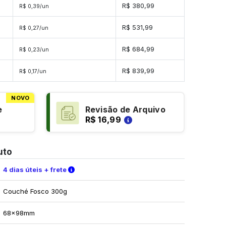
es
R$ 380,99
R$ 0,39/un
es
R$ 531,99
R$ 0,27/un
es
R$ 684,99
R$ 0,23/un
es
R$ 839,99
R$ 0,17/un
NOVO
e
Revisão de Arquivo
R$ 16,99
uto
Verifique as condições de entrega
4 dias úteis + frete
Couché Fosco 300g
68x98mm