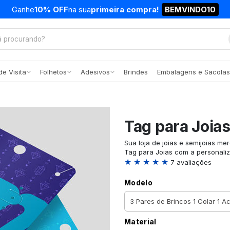
Ganhe
10% OFF
na sua
primeira compra!
BEMVINDO10
e Visita
Folhetos
Adesivos
Brindes
Embalagens e Sacolas
Tag para Joia
Sua loja de joias e semijoias m
Tag para Joias com a personali
★ ★ ★ ★ ★
7 avaliações
Modelo
Material