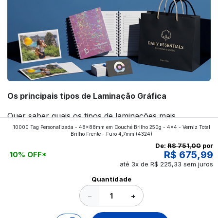
Os principais tipos de Laminação Gráfica
Quer saber quais os tipos de laminações mais
10000 Tag Personalizada - 48x88mm em Couché Brilho 250g - 4x4 - Verniz Total
aplicados nos impressos da gráfica FuturaIM? Então,
Brilho Frente - Furo 4,7mm
(4324)
continue a leitura que vamos revelar para você!
De:
R$ 751,00
por
R$ 675,99
10% OFF*
até 3x de R$ 225,33 sem juros
Ver todos os posts
Quantidade
−
+