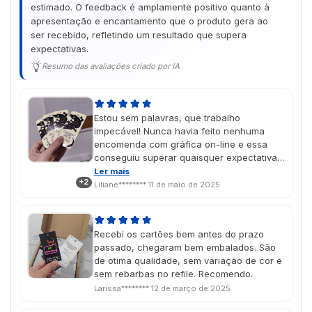
estimado. O feedback é amplamente positivo quanto à
apresentação e encantamento que o produto gera ao
ser recebido, refletindo um resultado que supera
expectativas.
Resumo das avaliações criado por IA
Estou sem palavras, que trabalho
impecável! Nunca havia feito nenhuma
encomenda com gráfica on-line e essa
conseguiu superar quaisquer expectativas
que eu tivesse, com certeza irei
Ler mais
+2
encomendar mais produtos no futuro As
Liliane********
11 de maio de 2025
cores saíram lindas, exatamente como
imaginei no design, e o vinil localizado deu
um charme muito especial! É um presente
Recebi os cartões bem antes do prazo
de dia das mães e chegou na data
passado, chegaram bem embalados. São
perfeita, super aprovado porque ela amou
de otima qualidade, sem variação de cor e
🥹💖
sem rebarbas no refile. Recomendo.
Larissa********
12 de março de 2025