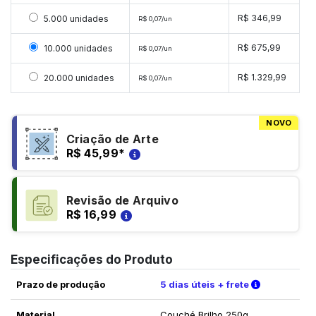
Selecionar 5000 unidades
R$ 346,99
5.000 unidades
R$ 0,07/un
Selecionar 10000 unidades
R$ 675,99
10.000 unidades
R$ 0,07/un
Selecionar 20000 unidades
R$ 1.329,99
20.000 unidades
R$ 0,07/un
NOVO
Criação de Arte
R$ 45,99
*
Revisão de Arquivo
R$ 16,99
Especificações do Produto
Verifique a
Prazo de produção
5 dias úteis + frete
Material
Couché Brilho 250g