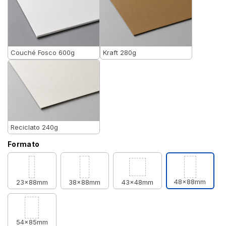
Couché Fosco 600g
Kraft 280g
Reciclato 240g
Formato
48x88mm
23x88mm
38x88mm
43x48mm
54x85mm