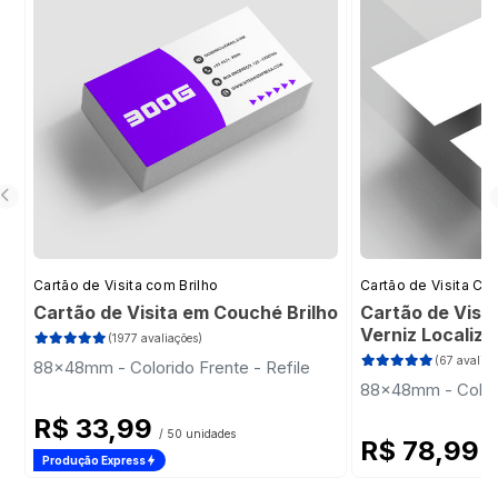
Cartão de Visita com Brilho
Cartão de Visita Cor
Cartão de Visita em Couché Brilho
Cartão de Visi
Verniz Localiz
(1977 avaliações)
(67 avaliaç
88x48mm - Colorido Frente - Refile
88x48mm - Colori
R$ 33,99
/ 50 unidades
R$ 78,99
/ 
Produção Express