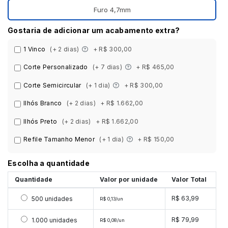
Furo 4,7mm
Gostaria de adicionar um acabamento extra?
1 Vinco
(+ 2 dias)
+ R$ 300,00
Corte Personalizado
(+ 7 dias)
+ R$ 465,00
Corte Semicircular
(+ 1 dia)
+ R$ 300,00
Ilhós Branco
(+ 2 dias)
+ R$ 1.662,00
Ilhós Preto
(+ 2 dias)
+ R$ 1.662,00
Refile Tamanho Menor
(+ 1 dia)
+ R$ 150,00
Escolha a quantidade
Quantidade
Valor por unidade
Valor Total
Selecionar 500 unidades
R$ 63,99
500 unidades
R$ 0,13/un
Selecionar 1000 unidades
R$ 79,99
1.000 unidades
R$ 0,08/un