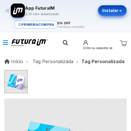
App FuturaIM
Instalar
10 mil+ downloads
5% OFF
PRIMEIRACOMPRA
*verifique condições
Entre
ou cadastre-se
Início
Início
Tag Personalizada
Tag Personalizada